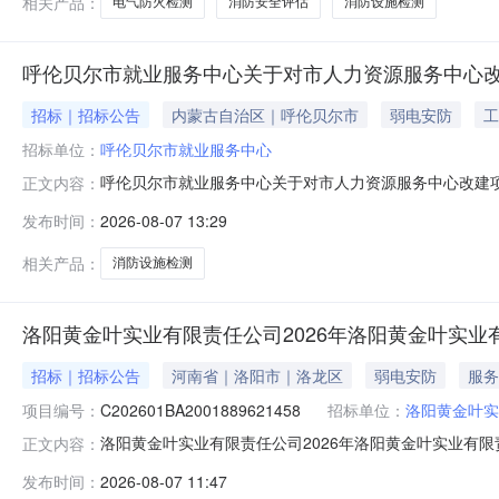
相关产品：
电气防火检测
消防安全评估
消防设施检测
呼伦贝尔市就业服务中心关于对市人力资源服务中心
招标｜招标公告
内蒙古自治区｜呼伦贝尔市
弱电安防
工
招标单位：
呼伦贝尔市就业服务中心
呼伦贝尔市就业服务中心关于对市人力资源服务中心改建项
正文内容：
测单位资质要求具有法定要求的建设工程消防检测资质，
发布时间：
2026-08-07 13:29
下，以报价最低者为中标单位。五、接受报价时间2026年
联系人：冯宝伟联系电话：04
相关产品：
消防设施检测
洛阳黄金叶实业有限责任公司2026年洛阳黄金叶实
招标｜招标公告
河南省｜洛阳市｜洛龙区
弱电安防
服务
项目编号：
C202601BA2001889621458
招标单位：
洛阳黄金叶实
洛阳黄金叶实业有限责任公司2026年洛阳黄金叶实业有
正文内容：
金叶实业有限责任公司2026年洛阳黄金叶实业有限责任公司安
发布时间：
2026-08-07 11:47
准，项目资金来源为企业自筹，招标人为洛阳黄金叶实业有