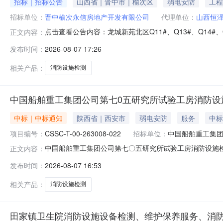
招标｜招标公告
山西省｜晋中市｜榆次区
弱电安防
工程
招标单位：
晋中榆次永信房地产开发有限公司
代理单位：
山西恒
点击查看公告内容：龙城新苑北区Q11#、Q13#、Q14#、
正文内容：
发布时间：
2026-08-07 17:26
相关产品：
消防设施检测
中国船舶重工集团公司第七0五研究所试验工房消防设
中标｜中标通知
陕西省｜西安市
弱电安防
服务
中标
项目编号：
CSSC-T-00-263008-022
招标单位：
中国船舶重工集团
中国船舶重工集团公司第七〇五研究所试验工房消防设施检
正文内容：
T-00-263008-022)中国船舶重工集团公司第七〇五研
发布时间：
2026-08-07 16:53
成交人如下：一、中标人信息成交人成交价格陕西山峰伟业
相关产品：
消防设施检测
田家镇卫生院消防设施设备检测、维护保养服务、消