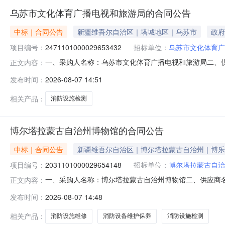
乌苏市文化体育广播电视和旅游局的合同公告
中标｜合同公告
新疆维吾尔自治区｜塔城地区｜乌苏市
政府
项目编号：
2471101000029653432
招标单位：
乌苏市文化体育广
一、采购人名称：乌苏市文化体育广播电视和旅游局二、
正文内容：
项目编号：2471101000029653432五、合同编号：1
发布时间：
2026-08-07 14:51
1.0014107.7614107.76服务要求或标的基
相关产品：
消防设施检测
博尔塔拉蒙古自治州博物馆的合同公告
中标｜合同公告
新疆维吾尔自治区｜博尔塔拉蒙古自治州｜博乐
项目编号：
2031101000029654148
招标单位：
博尔塔拉蒙古自治
一、采购人名称：博尔塔拉蒙古自治州博物馆二、供应商
正文内容：
号：2031101000029654148五、合同编号：11N4
发布时间：
2026-08-07 14:48
设施维修服务详见附件项1.00104724104724服
相关产品：
消防设施维修
消防设备维护保养
消防设施检测