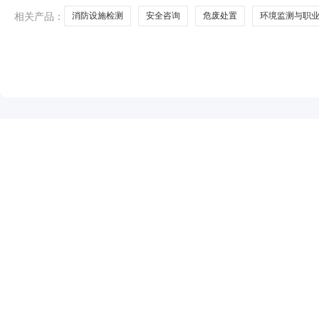
容与范围：详
相关产品：
消防设施检测
安全咨询
危废处置
环境监测与职
NEW
HOT
5折起
暂时没有搜索结果…