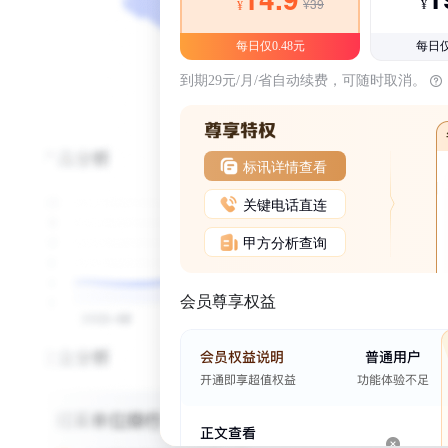
¥39
¥
¥
每日仅0.48元
每日仅
到期29元/月/省自动续费，可随时取消。
标讯详情查看
关键电话直连
甲方分析查询
会员尊享权益