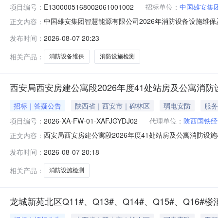
项目编号：
E1300005168002061001002
招标单位：
中国雄安集
中国雄安集团智慧能源有限公司2026年消防设备设施维
正文内容：
成交结果公示中国雄安集团智慧能源有限公司2026年消防设备
发布时间：
2026-08-07 20:23
预成交结果公示如下：一、预成交供应商名单及相关信息1.供应
相关产品：
消防设备维保
消防设施检测
西安局西安房建公寓段2026年度41处站房及公寓消
招标｜答疑公告
陕西省｜西安市｜碑林区
弱电安防
服务
项目编号：
2026-XA-FW-01-XAFJGYDJ02
代理单位：
陕西国铁经
西安局西安房建公寓段2026年度41处站房及公寓消防设施
正文内容：
XA-FW-01-XAFJGYDJ02），鉴于部分投标人
发布时间：
2026-08-07 20:18
建筑面积为多少平方米，烦请予以列明回复：西安北站（2471
相关产品：
消防设施检测
龙城新苑北区Q11#、Q13#、Q14#、Q15#、Q1