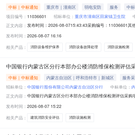
中标｜中标通知
重庆市｜潼南区
弱电安防
服务
中标
项目编号：
11036601
招标单位：
重庆市潼南区田家镇卫生院
发布时间：2026-08-0715:43:43采购编号：1
正文内容：
审结果公告：分包名称供应商名称报价金额成交金额实际
发布时间：
2026-08-07 16:16
庆淳兴消防工程有限公司5000.05000.05000.00成交2026-0
相关产品：
消防设备维护保养
消防设备故障处理
消防设施检测
中国银行内蒙古区分行本部办公楼消防维保检测评估采
中标｜中标通知
内蒙古自治区｜呼和浩特市｜新城区
服务采
招标单位：
中国银行股份有限公司内蒙古自治区分行
中标单位：
中国银行内蒙古区分行本部办公楼消防维保检测评估采购
正文内容：
术有限公司不含税404029元，含税428299元，税
发布时间：
2026-08-07 15:22
书面形式向招标代理机构或者招标人提出，逾期不予受理。
机构：公诚管理咨询有限公司地址
相关产品：
建筑消防安全评估
消防设施检测