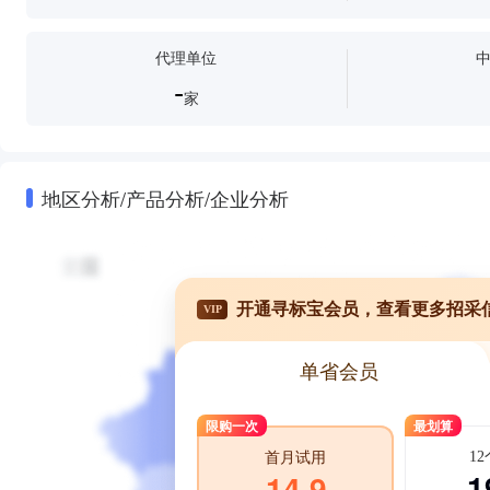
代理单位
-
家
地区分析/产品分析/企业分析
开通寻标宝会员，查看更多招采
VIP
单省会员
限购一次
最划算
1
首月试用
1
14.9