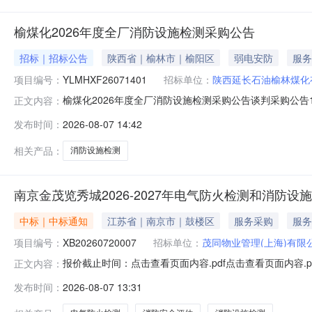
榆煤化2026年度全厂消防设施检测采购公告
招标｜招标公告
陕西省｜榆林市｜榆阳区
弱电安防
服务
项目编号：
YLMHXF26071401
招标单位：
陕西延长石油榆林煤化
榆煤化2026年度全厂消防设施检测采购公告谈判采购公告
正文内容：
YLMHXF26071401，采购项目资金已经落实。该项
发布时间：
2026-08-07 14:42
设备设施是否符合相关消防法律、规范、技术标准的要求。
置、一期装置技术改
相关产品：
消防设施检测
南京金茂览秀城2026-2027年电气防火检测和消防
中标｜中标通知
江苏省｜南京市｜鼓楼区
服务采购
服务
项目编号：
XB20260720007
招标单位：
茂同物业管理(上海)有限
报价截止时间：点击查看页面内容.pdf点击查看页面内容.p
正文内容：
发布时间：
2026-08-07 13:31