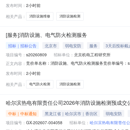
息标段/包名称：服务-白城经营部镇赉库-消防设施年度检测及维修(二
发布时间：
2小时前
1209:00:00截标/开标时间：2026-08-1209:00
相关产品：
消防设施维修
消防设施检测
[服务]消防设施、电气防火检测服务
招标｜招标公告
北京市
弱电安防
服务
3天后投标截
项目编号：
s20260809
招标单位：
北京机电工程研究所
竞价单名称：消防设施、电气防火检测服务竞价单编号：s202608
正文内容：
18406582430发布企业：北京机电工程研究所
发布时间：
2小时前
相关产品：
电气防火检测
消防设施检测
哈尔滨热电有限责任公司2026年消防设施检测预成交
中标｜中标通知
黑龙江省｜哈尔滨市｜香坊区
弱电安防
项目编号：
GX-202607-004058
招标单位：
哈尔滨热电有限责任