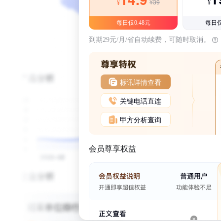
¥39
¥
¥
每日仅0.48元
每日仅
到期29元/月/省自动续费，可随时取消。
标讯详情查看
关键电话直连
甲方分析查询
会员尊享权益