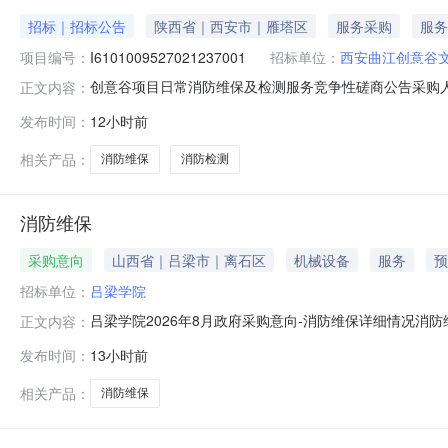
招标｜招标公告
陕西省｜西安市｜雁塔区
服务采购
服务
项目编号：
I6101009527021237001
招标单位：
西安曲江创意谷
创意谷项目日常消防维保及检测服务竞争性磋商公告采购
正文内容：
创意谷项目日常消防维保及检测服务,服务范围：商业建筑面积10
发布时间：
12小时前
编号：I6101009527021237001项目名称：
相关产品：
消防维保
消防检测
消防维保
采购意向
山西省｜吕梁市｜离石区
机械设备
服务
预
招标单位：
吕梁学院
吕梁学院2026年8月政府采购意向-消防维保详细情况消
正文内容：
57.600000万元(人民币)采购品目：采购需求概况：
发布时间：
13小时前
动报警及联动系统、应急照明系统、消防控制中心、消防供
防系统设施设备运行正
相关产品：
消防维保