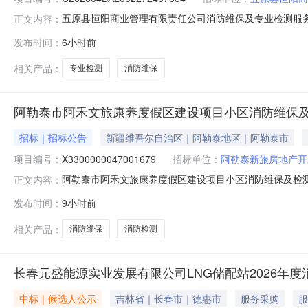
五原县恒阳商业管理有限责任公司消防维保及专业检测服
正文内容：
任公司消防维保及专业检测项目于2026年8月6日进行
发布时间：
6小时前
任公司消防维保及专业检测项目招标项目编号：C202604BA
室二、公示期：
相关产品：
专业检测
消防维保
阿勒泰市阿禾文旅康养度假区建设项目小区消防维保
招标｜招标公告
新疆维吾尔自治区｜阿勒泰地区｜阿勒泰市
项目编号：
X3300000047001679
招标单位：
阿勒泰新旅房地产开
阿勒泰市阿禾文旅康养度假区建设项目小区消防维保及检
正文内容：
有限公司。根据采购人内部管理规定，本项目采取询比采购方
发布时间：
9小时前
况：项目名称采购内容服务年限项目预算阿勒泰市阿禾文旅
法注册的独立法人或组织，提供
相关产品：
消防维保
消防检测
长春元盛能源实业发展有限公司LNG储配站2026年
中标｜候选人公示
吉林省｜长春市｜德惠市
服务采购
服