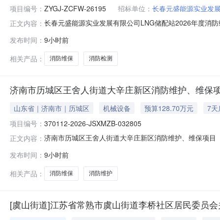
项目编号：
ZYGJ-ZCFW-26195
招标单位：
长春元盛能源实业发
长春元盛能源实业发展有限公司LNG储配站2026年度
正文内容：
盛能源实业发展有限公司LNG储配站2026年度消防维保
发布时间：
9小时前
度消防维保及检测采购项目2.项目编号：ZYGJ-ZCFW-26
相关产品：
消防维保
消防检测
济南市历城区王舍人街道大辛庄新区消防维护、维保项
山东省｜济南市｜历城区
机械设备
预算128.70万元
7
项目编号：
370112-2026-JSXMZB-032805
济南市历城区王舍人街道大辛庄新区消防维护、维保项目
正文内容：
编号2026CQNC00Z233005项目编号370112-2026-JS
发布时间：
9小时前
1400:00:00.0流转方式其他交易方式招投标联系人姓名
相关产品：
消防维保
消防维护
[虞山街道]江苏省常熟市虞山街道李桥社区居民委员会