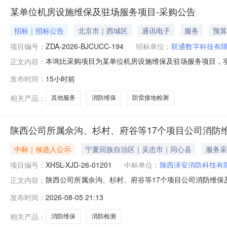
某单位机房设施维保及驻场服务项目-采购公告
招标｜招标公告
北京市｜西城区
通讯电子
服务
预算
项目编号：
ZDA-2026-BJCUCC-194
招标单位：
联通数字科技有
本询比采购项目为某单位机房设施维保及驻场服务项目，项目编
正文内容：
6号,采购代理机构为中达安股份有限公司。项目资金来
发布时间：
15小时前
（电子形式）应答。1.项目概况与采购内容1.1.项目概况：
技术
相关产品：
其他服务
消防维保
防雷接地检测
陕西公司所属佘沟、杉村、府谷等17个项目公司消防
中标｜候选人公示
宁夏回族自治区｜吴忠市｜同心县
服务采
项目编号：
XHSL-XJD-26-01201
中标单位：
陕西泽安消防科技有
陕西公司所属佘沟、杉村、府谷等17个项目公司消防维保
正文内容：
目基本信息项目名称：陕西公司所属佘沟、杉村、府谷等17个项目公
发布时间：
2026-08-05 21:13
月09日07时00分00秒本项目的评审工作已经结束，评
相关产品：
消防维保
消防检测