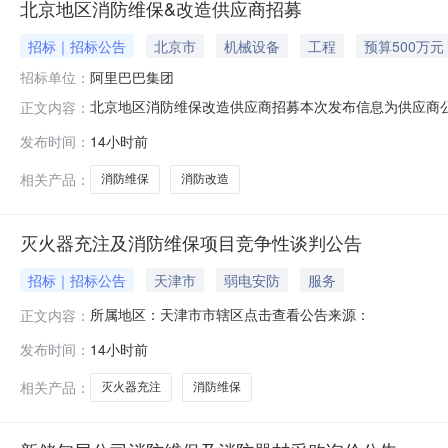
北京地区消防维保&改造供应商招募
招标｜招标公告
北京市
机械设备
工程
预算500万元
招标单位：
阿里巴巴集团
北京地区消防维保改造供应商招募本次发布信息为供应商
正文内容：
标流程。基本信息基本信息招募项目名称北京地区消防维保改
发布时间：
14小时前
位；附件--招募详情招募详情招募范围【招募对象】招募
零星改造。主要覆盖阿里巴巴北京总
相关产品：
消防维保
消防改造
灭火器充注及消防维保项目竞争性谈判公告
招标｜招标公告
天津市
弱电安防
服务
所属地区：天津市市辖区点击查看公告来源：
正文内容：
发布时间：
14小时前
相关产品：
灭火器充注
消防维保