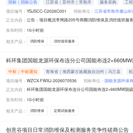
招标｜招标公告
江苏省｜苏州市｜常熟市
服务采购
工程
项目编号：
YSJSCC-C2026C001
招标单位：
江苏省常熟市虞山街
公告：项目概况李闸路205号商圈消防维保及消控值班服务
正文内容：
京时间）前按规定提交响应文件。一、项目基本情况项目编号：
发布时间：
10小时前
250000.00元整采购需求：江苏省常熟市虞山街道李
合体
相关产品：
消防维保
消控值班服务
科环集团国能龙源环保布连分公司国能布连2×660MW
中标｜中标通知
青海省｜海西蒙古族藏族自治州｜乌兰县
机
项目编号：
WZCX-FWXJ-2026070536
招标单位：
国能龙源环保
科环集团国能龙源环保布连分公司国能布连2×660MW脱硫特许
正文内容：
供应商：内蒙古岳平消防工程有限公司二、公告期：2026-
发布时间：
10小时前
监督：采购机构负责受理采购异议；采购人采购管理部门负责受
相关产品：
消防维保
定期试验服务
创意谷项目日常消防维保及检测服务竞争性磋商公告