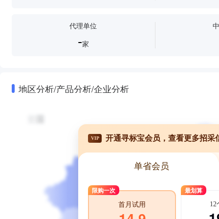
代理单位
-
家
地区分析/产品分析/企业分析
开通寻标宝会员，查看更多招采
VIP
单省会员
限购一次
最划算
1
首月试用
1
14.9