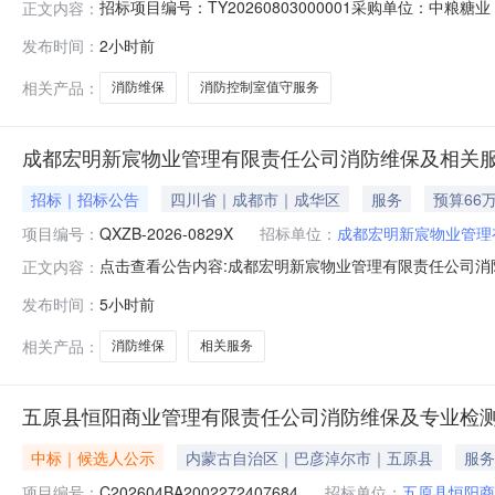
招标项目编号：TY20260803000001采购单位：
正文内容：
18640379746标段/包信息标段/包名称：炼糖部漳州消防维
发布时间：
2小时前
0409:00:00报名截止时间：2026-08-1110:00:00截
相关产品：
消防维保
消防控制室值守服务
成都宏明新宸物业管理有限责任公司消防维保及相关
招标｜招标公告
四川省｜成都市｜成华区
服务
预算66
项目编号：
QXZB-2026-0829X
招标单位：
成都宏明新宸物业管理
点击查看公告内容:成都宏明新宸物业管理有限责任公司消防
正文内容：
发布时间：
5小时前
相关产品：
消防维保
相关服务
五原县恒阳商业管理有限责任公司消防维保及专业检
中标｜候选人公示
内蒙古自治区｜巴彦淖尔市｜五原县
服务
项目编号：
C202604BA2002272407684
招标单位：
五原县恒阳商