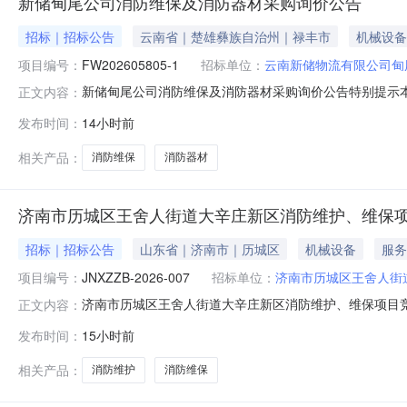
新储甸尾公司消防维保及消防器材采购询价公告
招标｜招标公告
云南省｜楚雄彝族自治州｜禄丰市
机械设备
项目编号：
FW202605805-1
招标单位：
云南新储物流有限公司甸
新储甸尾公司消防维保及消防器材采购询价公告特别提示
正文内容：
等，均由挂牌方、招标方自行负责发布、上传，并承担相
发布时间：
14小时前
（单位）提供退换服务。采购公告新储甸尾公司消防维保及消防器材
保及消防器材采购询
相关产品：
消防维保
消防器材
济南市历城区王舍人街道大辛庄新区消防维护、维保
招标｜招标公告
山东省｜济南市｜历城区
机械设备
服务
项目编号：
JNXZZB-2026-007
招标单位：
济南市历城区王舍人街
济南市历城区王舍人街道大辛庄新区消防维护、维保项目竞争性磋
正文内容：
区消防维护、维保项目阅读量18项目概况济南市历城区王舍
发布时间：
15小时前
京时间）前提交响应文件。一、项目基本情况项目编号：JN
金
相关产品：
消防维护
消防维保