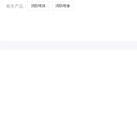
相关产品：
消防维保
消防维修
NEW
HOT
5折起
暂时没有搜索结果…