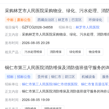
采购林芝市人民医院采购物业、绿化、污水处理、消防
中标｜废标公告
西藏自治区｜林芝市｜巴宜区
环保绿化
项目编号：
GZFCG2026-34858
招标单位：
林芝市人民医院
采购林芝市人民医院采购物业、绿化、污水处理、消防维
正文内容：
目基本情况采购项目编号：GZFCG2026-34858采购项
发布时间：
2026-08-05 20:28
称：林芝市人民医院采购物业、绿化、污水处理、消防维
按以下方式联系。1.
相关产品：
污水处理维保
消防维保
绿化维保
物业维保
铜仁市第三人民医院消防维保及消防值班值守服务的
招标｜招标公告
贵州省｜铜仁市｜碧江区
机械设备
服务
招标单位：
铜仁市第三人民医院(铜仁市优抚医院、铜仁市复员退伍军
铜仁市第三人民医院消防维保及消防值班值守服务的询价公
正文内容：
法》《建筑消防设施维护管理规定》《社会消防技术服务管
发布时间：
2026-08-05 19:09
全院消防设施设备完好有效、消防控制室24小时规范值
务开展公开询价，本项目分两个独立包件
相关产品：
消防维保
消防值班值守