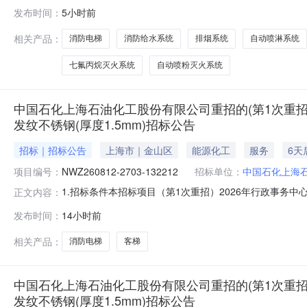
县一、采购条件本山西世德孙家沟煤矿有限公司地面自动消防设施检测（采
发布时间：
5小时前
号批准，项目资金来源为安全费，采购人为山西世德孙家沟
相关产品：
消防电梯
消防给水系统
排烟系统
自动喷淋系统
七氟丙烷灭火系统
自动喷粉灭火系统
中国石化上海石油化工股份有限公司重招的(第1次重招)202
发纹不锈钢(厚度1.5mm)招标公告
招标｜招标公告
上海市｜金山区
能源化工
服务
6天
项目编号：
NWZ260812-2703-132212
招标单位：
中国石化上海
1.招标条件本招标项目（第1次重招）2026年行政事务中心设备更
正文内容：
NWZ260812-2703-132212），招标人为中国
发布时间：
14小时前
\1050kg1.75m/s曳引式64.1m18层18站18门中分
相关产品：
消防电梯
客梯
中国石化上海石油化工股份有限公司重招的(第1次重招)202
发纹不锈钢(厚度1.5mm)招标公告