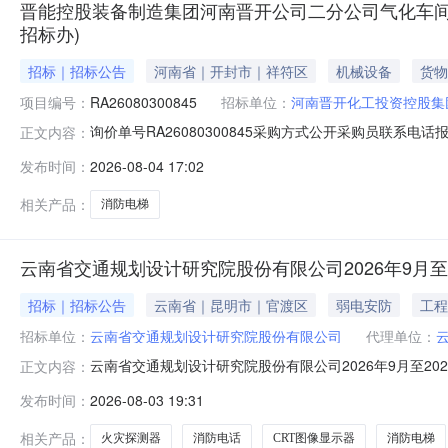
晋能控股装备制造集团河南晋开公司二分公司气化车间设
招标办)
招标｜招标公告
河南省｜开封市｜祥符区
机械设备
货物
项目编号：
RA26080300845
招标单位：
河南晋开化工投资控股集
询价单号RA26080300845采购方式公开采购员联系电话报名
正文内容：
标办物料信息物料代码物料名称规格型号品牌采购数量计量单位要
发布时间：
2026-08-04 17:02
区新城路1号晋开集团院内二、保证金额度：0.0元三、
相关产品：
消防电梯
云南省交通规划设计研究院股份有限公司2026年9月至
招标｜招标公告
云南省｜昆明市｜官渡区
弱电安防
工程
招标单位：
云南省交通规划设计研究院股份有限公司
代理单位：
云南省交通规划设计研究院股份有限公司2026年9月至2
正文内容：
年9月至2029年8月消防系统维护保养服务项目已通过公
发布时间：
2026-08-03 19:31
司。该项目已具备采购条件，现公开邀请供应商参加询比采购
养服务项目
相关产品：
火灾探测器
消防电话
CRT图像显示器
消防电梯