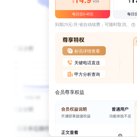
¥39
¥
¥
每日仅0.48元
每日仅
到期29元/月/省自动续费，可随时取消。
标讯详情查看
关键电话直连
甲方分析查询
会员尊享权益