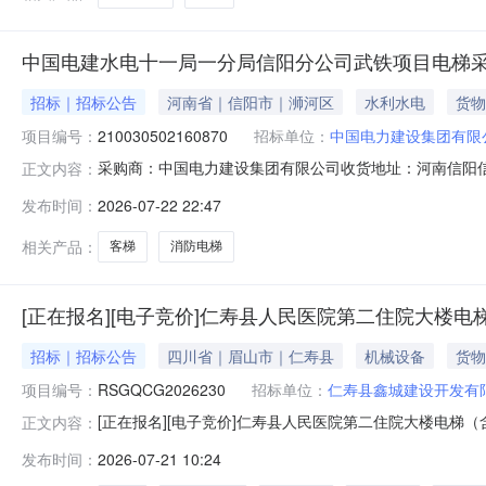
中国电建水电十一局一分局信阳分公司武铁项目电梯
招标｜招标公告
河南省｜信阳市｜浉河区
水利水电
货物
项目编号：
210030502160870
招标单位：
中国电力建设集团有限
采购商：中国电力建设集团有限公司收货地址：河南信阳信阳市浉河区商机
正文内容：
望收货期交货期要求价格有效期不限询价单编号2100305
发布时间：
2026-07-22 22:47
号物料编码物料名称品牌型号采购量是否送样对供应商附言1
相关产品：
客梯
消防电梯
[正在报名][电子竞价]仁寿县人民医院第二住院大楼电
招标｜招标公告
四川省｜眉山市｜仁寿县
机械设备
货物
项目编号：
RSGQCG2026230
招标单位：
仁寿县鑫城建设开发有
[正在报名][电子竞价]仁寿县人民医院第二住院大楼电
正文内容：
项目编号:RSGQCG2026230项目名称:仁寿县人民医
发布时间：
2026-07-21 10:24
时间:2026年07月20日20:30公告结束时间:2026年07