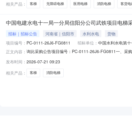
相关产品：
客梯
无障碍电梯
医用电梯
消防电梯
客货电
中国电建水电十一局一分局信阳分公司武铁项目电梯
招标｜招标公告
河南省｜信阳市
水利水电
货物
项目编号：
PC-0111-26J6-FG0811
招标单位：
中国水利水电第十
询比采购公告项目编号：PC-0111-26J6-FG08
正文内容：
比方式采购电梯设备，计划使用自有资金及银行贷款用于本
发布时间：
2026-07-21 09:23
㎡，其中地下建筑面积0.2万㎡。项目包括生产基地1#
街交叉口西南角。2、采
相关产品：
客梯
消防电梯
NEW
HOT
5折起