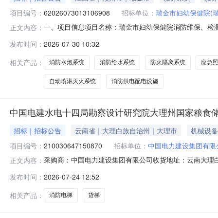
项目编号：
62026073013106908
招标单位：
瑞金市妇幼保健院(
一、项目信息项目名称：瑞金市妇幼保健院消防维保、检测服务项目项
正文内容：
3008:28-2026-08-0418:00采购单位：瑞
发布时间：
2026-07-30 10:32
控制金额(元)建议品牌其他维修和保养服务核心参数要求:
相关产品：
消防水炮系统
消防给水系统
防火隔离系统
应急
自动喷淋灭火系统
消防供电配电设施
中国电建水电十四局勘察设计研究院大理州国家粮食储
招标｜招标公告
云南省｜大理白族自治州｜大理市
机械设备
项目编号：
210030647150870
招标单位：
中国电力建设集团有限
采购商：中国电力建设集团有限公司收货地址：云南大理白族自治州大理
正文内容：
2916:00:00期望收货期交货期要求价格有效期不限询价
发布时间：
2026-07-24 12:52
标准品采购清单行号物料编码物料名称品牌型号采购量是否送
相关产品：
消防电梯
货梯