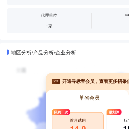
代理单位
-
家
地区分析/产品分析/企业分析
开通寻标宝会员，查看更多招采
VIP
单省会员
限购一次
最划算
1
首月试用
1
14.9