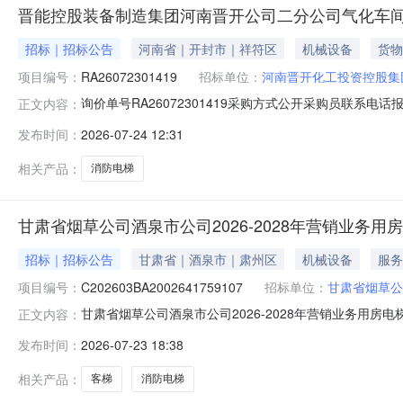
晋能控股装备制造集团河南晋开公司二分公司气化车间设
招标｜招标公告
河南省｜开封市｜祥符区
机械设备
货物
项目编号：
RA26072301419
招标单位：
河南晋开化工投资控股集
询价单号RA26072301419采购方式公开采购员联系电话报名
正文内容：
标办物料信息物料代码物料名称规格型号品牌采购数量计量单位要
发布时间：
2026-07-24 12:31
区新城路1号晋开集团院内二、保证金额度：0.0元三、
相关产品：
消防电梯
甘肃省烟草公司酒泉市公司2026-2028年营销业务
招标｜招标公告
甘肃省｜酒泉市｜肃州区
机械设备
服务
项目编号：
C202603BA2002641759107
招标单位：
甘肃省烟草公
甘肃省烟草公司酒泉市公司2026-2028年营销业务用房
正文内容：
目竞争谈判公告一、采购条件本采购项目甘肃省烟草公司酒泉市公
发布时间：
2026-07-23 18:38
目审批机关批准，项目资金来源为企业自筹，采购人为甘肃
相关产品：
客梯
消防电梯