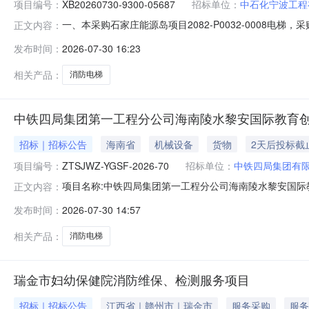
项目编号：
XB20260730-9300-05687
招标单位：
中石化宁波工程
一、本采购石家庄能源岛项目2082-P0032-000
正文内容：
XB20260730-9300-05687三、采购范围序号编码物资
发布时间：
2026-07-30 16:23
(厚度1.2mm)1.0套2026-11-30宁波工程公司物
相关产品：
消防电梯
中铁四局集团第一工程分公司海南陵水黎安国际教育创
招标｜招标公告
海南省
机械设备
货物
2天后投标截
项目编号：
ZTSJWZ-YGSF-2026-70
招标单位：
中铁四局集团有
项目名称:中铁四局集团第一工程分公司海南陵水黎安国际
正文内容：
司第一工程分公司发布时间:2026-07-3014:38标书
发布时间：
2026-07-30 14:57
（一期）、中外合作办学综合服务中心工程项目永久电梯采购招标公
相关产品：
消防电梯
瑞金市妇幼保健院消防维保、检测服务项目
招标｜招标公告
江西省｜赣州市｜瑞金市
服务采购
服务