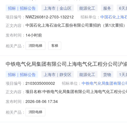
招标｜招标公告
上海市｜金山区
能源化工
服务
6天
项目编号：
NWZ260812-2703-132212
招标单位：
中国石化上海
中国石化上海石油化工股份有限公司重招的（第1次重招）2026年
正文内容：
标公告本标在中国石化物资电子招标投标平台(https://b
发布时间：
14小时前
（第1次重招）2026年行政事务中心设备更新客梯\1050kg1
相关产品：
消防电梯
客梯
中铁电气化局集团有限公司上海电气化工程分公司沪渝
招标｜招标公告
上海市｜静安区
能源化工
货物
1天
项目编号：
2103035000002
招标单位：
中铁电气化局集团有限公
项目名称:中铁电气化局集团有限公司上海电气化工程分公司沪渝
正文内容：
08-0917:00采购单位:中铁电气化局集团有限公司上海电气化工程
发布时间：
2026-08-06 17:34
监督方联系人:孙*权监督方联系电话:173****2596结算与发票
相关产品：
消防电梯