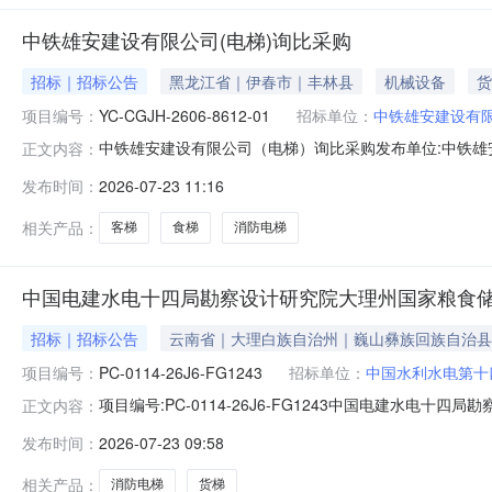
中铁雄安建设有限公司(电梯)询比采购
招标｜招标公告
黑龙江省｜伊春市｜丰林县
机械设备
货
项目编号：
YC-CGJH-2606-8612-01
招标单位：
中铁雄安建设有
中铁雄安建设有限公司（电梯）询比采购发布单位:中铁雄安建设有
正文内容：
铁雄安建设有限公司（电梯）询比采购公告采购编号：YC-C
发布时间：
2026-07-23 11:16
意向的合格供应商参与报价。一、项目概况及询比采购内容
相关产品：
客梯
食梯
消防电梯
中国电建水电十四局勘察设计研究院大理州国家粮食储
招标｜招标公告
云南省｜大理白族自治州｜巍山彝族回族自治县
项目编号：
PC-0114-26J6-FG1243
招标单位：
中国水利水电第十
项目编号:PC-0114-26J6-FG1243中国电建
正文内容：
中国水利水电第十四工程局有限公司勘察设计研究院使用
发布时间：
2026-07-23 09:58
年七月中国·昆明第一章询比采购公告项目编号：PC-011
（二期仓储设
相关产品：
消防电梯
货梯