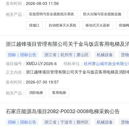
发布时间：
2026-08-03 11:56
E1-E2栋16686m2、D3-D4栋28755.61m2)的消
相关产品：
应急照明与安全疏散指示系统
防火分隔与安全疏散设施
排烟口
自动喷淋灭火系统
移动式灭火器材
排烟
浙江越锋项目管理有限公司关于金马饭店客用电梯及
招标｜招标公告
浙江省｜杭州市｜萧山区
机械设备
货物
项目编号：
XMDJ-LY-2026-6
招标单位：
杭州萧山城市旅业有限公
浙江越锋项目管理有限公司关于金马饭店客用电梯及消防
正文内容：
获取交易文件，并于2026年08月14日14:30（北京时
发布时间：
2026-07-30 19:57
额（元）：3960000最高限价（元）：3960000采购
相关产品：
消防电梯
客用电梯
石家庄能源岛项目2082-P0032-0008电梯采购公告
招标｜招标公告
浙江省｜宁波市｜鄞州区
机械设备
货物