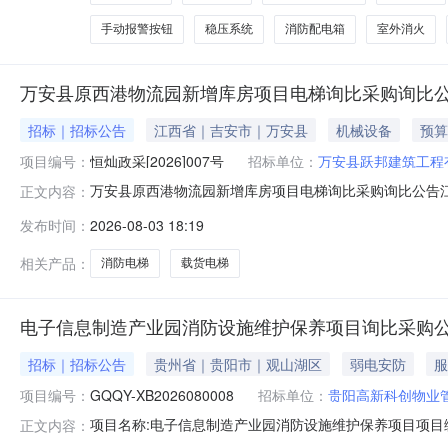
手动报警按钮
稳压系统
消防配电箱
室外消火
万安县原西港物流园新增库房项目电梯询比采购询比
招标｜招标公告
江西省｜吉安市｜万安县
机械设备
预算
项目编号：
恒灿政采[2026]007号
招标单位：
万安县跃邦建筑工程
万安县原西港物流园新增库房项目电梯询比采购询比公告
正文内容：
招标，潜在供应商可在万安县人民政府网、中国招标投标公共
发布时间：
2026-08-03 18:19
（北京时间）前提交响应文件。一、项目概况：项目名称：万
标价法招标控制价：17900
相关产品：
消防电梯
载货电梯
电子信息制造产业园消防设施维护保养项目询比采购
招标｜招标公告
贵州省｜贵阳市｜观山湖区
弱电安防
服
项目编号：
GQQY-XB2026080008
招标单位：
贵阳高新科创物业
项目名称:电子信息制造产业园消防设施维护保养项目项目编号
正文内容：
况:电子信息制造产业园总建筑面积约711077.29平方米(包含B1-B