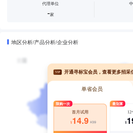
代理单位
-
家
地区分析/产品分析/企业分析
开通寻标宝会员，查看更多招采
VIP
单省会员
限购一次
最划算
1
首月试用
1
14.9
¥39
¥
¥