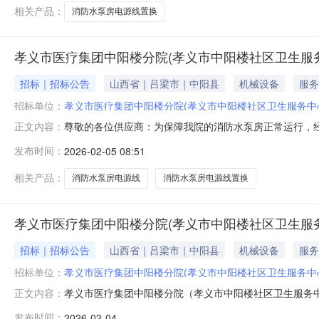
需要进一步了解的信息，请与我院联系。再次感谢各位
相关产品：
消防水泵房电源线置换
孝义市医疗集团中阳楼分院(孝义市中阳楼社区卫生服
招标｜招标公告
山西省｜吕梁市｜中阳县
机械设备
服务
招标单位：
孝义市医疗集团中阳楼分院(孝义市中阳楼社区卫生服务中
尊敬的各位供应商：为保障我院的消防水泵房正常运行，
正文内容：
供应商踊跃参与。一、供应商应具备的资格条件1.具有独立
发布时间：
2026-02-05 08:51
具有依法缴纳税收和社会保障资金的良好记录；5.参加此
代理商参加；8.本次消防水泵房电
相关产品：
消防水泵房电源线
消防水泵房电源线置换
孝义市医疗集团中阳楼分院(孝义市中阳楼社区卫生服
招标｜招标公告
山西省｜吕梁市｜中阳县
机械设备
服务
招标单位：
孝义市医疗集团中阳楼分院(孝义市中阳楼社区卫生服务中
孝义市医疗集团中阳楼分院（孝义市中阳楼社区卫生服务
正文内容：
研究决定，我院拟对消防水泵房电源线置换进行公开询价
发布时间：
2026-02-04