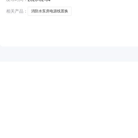
事责任的能力；2.具有良好的商业信誉和健全的财务会计制
三年内，在经营活动中没有重大违法记录
相关产品：
消防水泵房电源线置换
NEW
HOT
5折起
暂时没有搜索结果…