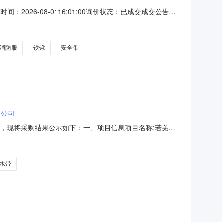
时间：2026-08-0116:01:00询价状态：已成交成交公告序
0个500.0(人民币)2026-08-
-0
消防服
铁锹
安全带
限公司
经结束，现将采购结果公示如下：一、项目信息项目名称:若羌县
迪丽达尔·迪木热提项目联系电话:/采购计划文号:采购计划金额
:-二、采购单位信息采购单位名称:若羌县铁干里
水带