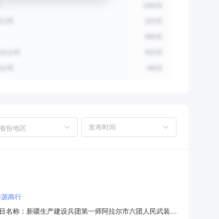
省份地区
盛源商行
目名称：新疆生产建设兵团第一师阿拉尔市六团人民武装部