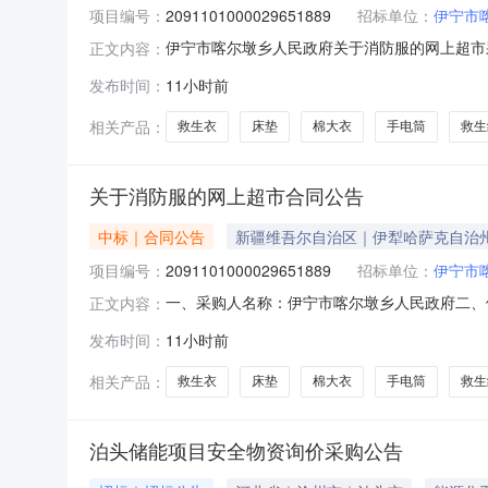
项目编号：
2091101000029651889
招标单位：
伊宁市
伊宁市喀尔墩乡人民政府关于消防服的网上超市采购
正文内容：
民政府关于消防服的网上超市采购项目采购项目项目编号
发布时间：
11小时前
行政区划编码:654002项目所在行政区划名
相关产品：
救生衣
床垫
棉大衣
手电筒
救生
关于消防服的网上超市合同公告
中标｜合同公告
新疆维吾尔自治区｜伊犁哈萨克自治
项目编号：
2091101000029651889
招标单位：
伊宁市
一、采购人名称：伊宁市喀尔墩乡人民政府二、
正文内容：
2091101000029651889五、合同编号：
发布时间：
11小时前
无型号件5.001658252无型号铁锹铁镐无品牌无型
相关产品：
救生衣
床垫
棉大衣
手电筒
救生
泊头储能项目安全物资询价采购公告