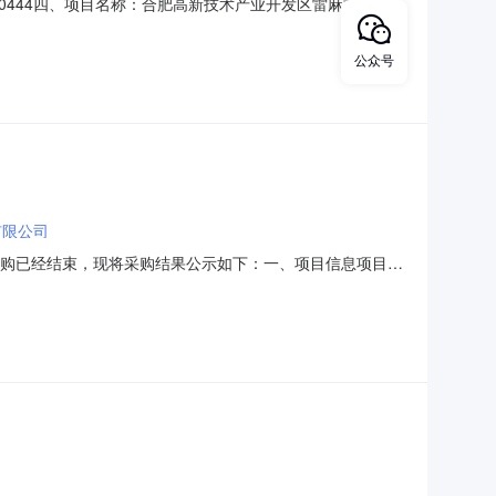
01300444四、项目名称：合肥高新技术产业开发区雷麻社区服务
3965108242供应商（乙方）：合肥帆舟商贸有限公司
.主要标的信息：主要标的名称：宇鸣LS-9
公众号
有限公司
8）采购已经结束，现将采购结果公示如下：一、项目信息项目名
8项目联系人:江苏阜宁高新技术产业开发区管理委员会项目联系
320923项目所在行政区划名称