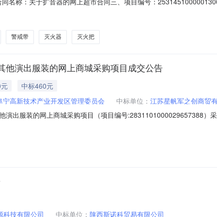
03二、合同名称：关于扩音器的网上超市合同三、项目编号：25314510000
合肥高新技术产业开发区雷麻社区服务中心地址：合肥市高新区联系方式：1
庙小商品世界北一楼6号联系方式：18356081222六、合同主体信息1
警戒带
灭火器
灭火把
其他演出服装的网上商城采购项目成交公告
0元
中标460元
阜宁高新技术产业开发区管理委员会
中标单位：
江苏星帆军之创商贸
出服装的网上商城采购项目（项目编号:283110100002965738
他演出服装的网上商城采购项目项目编号:283110100002965738
额1JSZCLS-320923-202635149460.0项目所在行政区划编码:
告
源科技有限公司
中标单位：
陕西斯诺科贸易有限公司