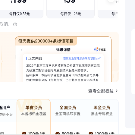
¥
¥
¥
每日仅0.55元
每日仅1.26元
每日仅1.08元
时取消。
查看全部权益