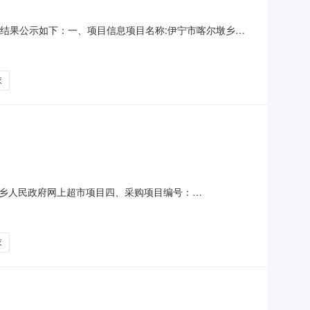
将采购结果公示如下：一、项目信息项目名称:伊宁市喀尔墩乡人
电话:8054606采购计划文号:采购计划金额（元）:项目所在
信息采购单位名称:伊宁市喀尔墩乡人民政府采
衣
乡人民政府网上超市项目四、采购项目编号：
数量单价(元)总价(元)1安赛瑞无型号消防服双胶下水裤防水裤安赛瑞
0482884神火L6手电筒神火L6个
衣