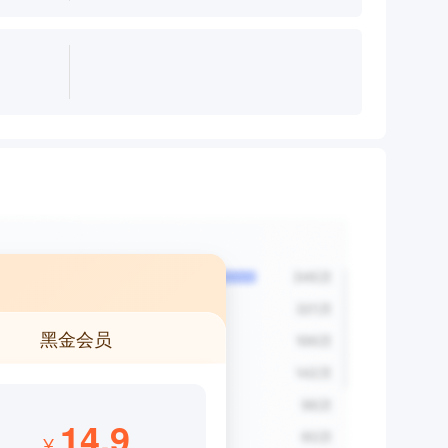
防服消防服消防服消防服消防服消防服消防服消防服消
黑金会员
14.9
¥