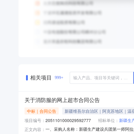
相关项目
999+
关于消防服的网上超市合同公告
中标｜合同公告
新疆维吾尔自治区｜阿克苏地区｜温
项目编号：
2051101000029592777
招标单位：
新疆生
一、采购人名称：新疆生产建设兵团第一师阿拉
正文内容：