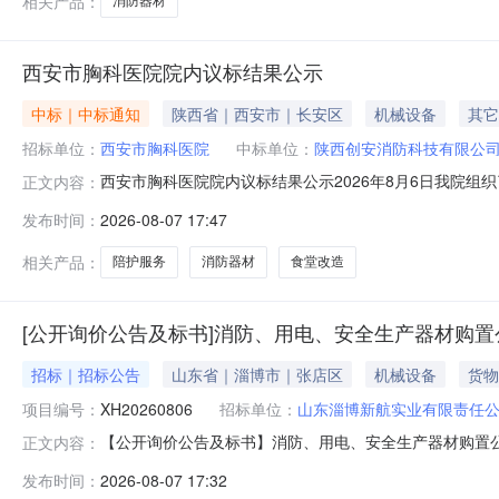
相关产品：
消防器材
西安市胸科医院院内议标结果公示
中标｜中标通知
陕西省｜西安市｜长安区
机械设备
其它
招标单位：
西安市胸科医院
中标单位：
陕西创安消防科技有限公
西安市胸科医院院内议标结果公示2026年8月6日我院组
正文内容：
果如下：项目名称供应商第三方陪护公司服务项目泰心康护
发布时间：
2026-08-07 17:47
目（二次）陕西创安消防科技有限公司73000元以上信息在
话：029-625
相关产品：
陪护服务
消防器材
食堂改造
[公开询价公告及标书]消防、用电、安全生产器材购置
招标｜招标公告
山东省｜淄博市｜张店区
机械设备
货物
项目编号：
XH20260806
招标单位：
山东淄博新航实业有限责任
【公开询价公告及标书】消防、用电、安全生产器材购置公告
正文内容：
击数：消防、用电、安全生产器材购置公告（二次）.docx
发布时间：
2026-08-07 17:32