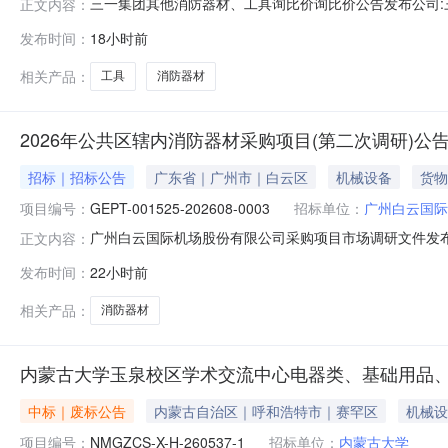
三一集团其他消防器材、工具询比价询比价公告发布公司:三一智
正文内容：
其他消防器材、工具询比价在GSP平台在线招标厅进行电子
发布时间：
18小时前
防器材、工具询比价二、投标人资格要求：1、投标单位
实后，
相关产品：
工具
消防器材
2026年公共区辖内消防器材采购项目(第二次调研)公
招标｜招标公告
广东省｜广州市｜白云区
机械设备
货物
项目编号：
GEPT-001525-202608-0003
招标单位：
广州白云国际
广州白云国际机场股份有限公司采购项目市场调研文件发布模板市
正文内容：
研）调研结果用途说明1.项目调研平均报价在2000元
发布时间：
22小时前
系，不再另行采购。2.经调研人内部组织评审，满足调研人
向邀请报
相关产品：
消防器材
内蒙古大学玉泉校区学术交流中心电器类、基础用品、
中标｜废标公告
内蒙古自治区｜呼和浩特市｜赛罕区
机械设
项目编号：
NMGZCS-X-H-260537-1
招标单位：
内蒙古大学