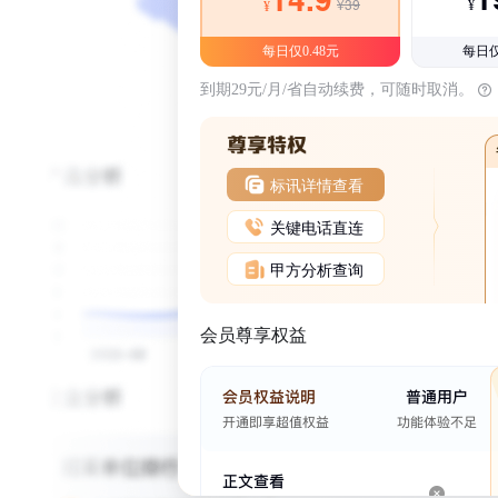
¥39
¥
¥
每日仅0.48元
每日仅
到期29元/月/省自动续费，可随时取消。
标讯详情查看
关键电话直连
甲方分析查询
会员尊享权益