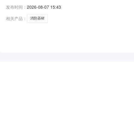
项目基本情况：项目编号：DBSZJZ-C2026G011
发布时间：
2026-08-07 15:43
效之日后的30日历天内完成供货安装并通过验收。本项目
度；3.具有
相关产品：
消防器材
NEW
HOT
5折起
暂时没有搜索结果…