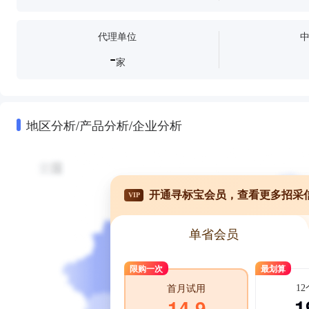
代理单位
-
家
地区分析/产品分析/企业分析
开通寻标宝会员，查看更多招采
VIP
单省会员
限购一次
最划算
1
首月试用
1
14.9