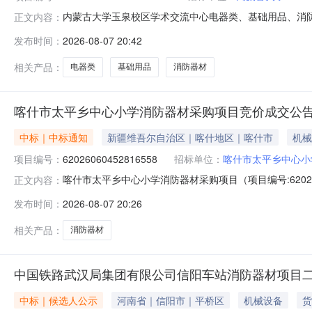
内蒙古大学玉泉校区学术交流中心电器类、基础用品、消防器材货
正文内容：
260537-1二、项目名称：玉泉校区学术交流中心电器
发布时间：
2026-08-07 20:42
（采购文件、竞争性谈判文件）作实质响应的供应商不足三
韩
相关产品：
电器类
基础用品
消防器材
喀什市太平乡中心小学消防器材采购项目竞价成交公
中标｜中标通知
新疆维吾尔自治区｜喀什地区｜喀什市
机械
项目编号：
62026060452816558
招标单位：
喀什市太平乡中心小
喀什市太平乡中心小学消防器材采购项目（项目编号:6202
正文内容：
项目项目编号：62026060452816558项目联系人：
发布时间：
2026-08-07 20:26
时间：2026-06-0418:11-2026-06-0920
相关产品：
消防器材
中国铁路武汉局集团有限公司信阳车站消防器材项目
中标｜候选人公示
河南省｜信阳市｜平桥区
机械设备
货