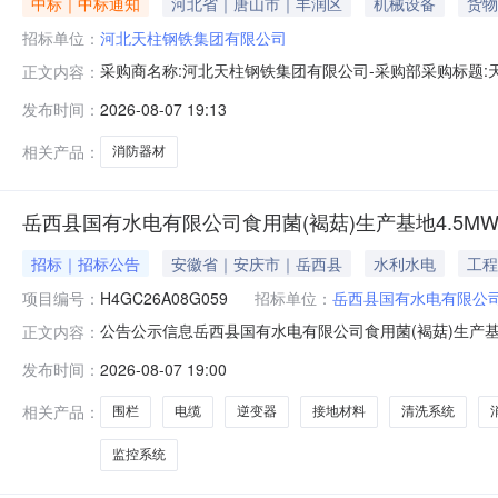
中标｜中标通知
河北省｜唐山市｜丰润区
机械设备
货物
招标单位：
河北天柱钢铁集团有限公司
采购商名称:河北天柱钢铁集团有限公司-采购部采购标题:天柱钢
正文内容：
点击：
发布时间：
2026-08-07 19:13
相关产品：
消防器材
岳西县国有水电有限公司食用菌(褐菇)生产基地4.5
招标｜招标公告
安徽省｜安庆市｜岳西县
水利水电
工程
项目编号：
H4GC26A08G059
招标单位：
岳西县国有水电有限公
公告公示信息岳西县国有水电有限公司食用菌(褐菇)生产基
正文内容：
食用菌(褐菇)生产基地4.5MW地面光伏发电项目光伏组
发布时间：
2026-08-07 19:00
（项目代码：2512-340800-04-01-147928）
相关产品：
围栏
电缆
逆变器
接地材料
清洗系统
监控系统