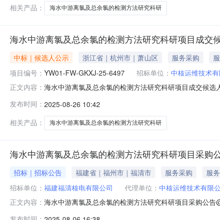
相关产品：
海水中游离氯及总余氯的检测方法研究科研
海水中游离氯及总余氯的检测方法研究科研项目成交
中标｜候选人公示
浙江省｜杭州市｜萧山区
服务采购
服
项目编号：
YW01-FW-GKXJ-25-6497
招标单位：
中核运维技术有
海水中游离氯及总余氯的检测方法研究科研项目成交候选
正文内容：
测方法研究科研项目项目编号：YW01-FW-GKXJ-25-64
发布时间：
2025-08-26 10:42
交候选人情况如下：序号成交候选人名称投标报价(元)质量
相关产品：
海水中游离氯及总余氯的检测方法研究科研
海水中游离氯及总余氯的检测方法研究科研项目采购
招标｜招标公告
福建省｜福州市｜福清市
服务采购
服务
招标单位：
福建福清核电有限公司
代理单位：
中核运维技术有限
海水中游离氯及总余氯的检测方法研究科研项目采购公告
正文内容：
（简称“我公司”）接受福建福清核电有限公司委托，拟
发布时间：
2025-08-06 16:38