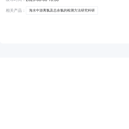
足以下条件，请按下述要求进行报价。一、声明我公司在
采购，全权负责本项目询价采购实施的一切事宜
相关产品：
海水中游离氯及总余氯的检测方法研究科研
NEW
HOT
5折起
暂时没有搜索结果…