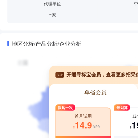
代理单位
-
家
地区分析/产品分析/企业分析
开通寻标宝会员，查看更多招采
VIP
单省会员
限购一次
最划算
1
首月试用
1
14.9
¥39
¥
¥