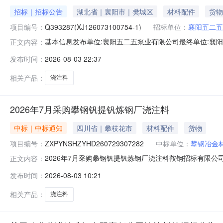
招标｜招标公告
湖北省｜襄阳市｜樊城区
材料配件
货物
项目编号：
Q393287(XJ126073100754-1)
招标单位：
襄阳五二五
基本信息发布单位:襄阳五二五泵业有限公司最终单位:襄阳五
正文内容：
372205520260731铸造辅料询价.xlsx采购明细序
发布时间：
2026-08-03 22:37
始时间2026-08-0312:30:00结束时间2026-08-0412:00:00
相关产品：
浇注料
2026年7月采购攀钢钒提钒炼钢厂浇注料
中标｜中标通知
四川省｜攀枝花市
材料配件
货物
项目编号：
ZXPYNSHZYHD260729307282
中标单位：
攀钢冶金
2026年7月采购攀钢钒提钒炼钢厂浇注料鞍钢招标有限公
正文内容：
（ZXPYNSHZYHD260729307282）项目进行了直接
发布时间：
2026-08-03 10:21
果公告如下：招标编号：ZXPYNSHZYHD2607293
公司
相关产品：
浇注料