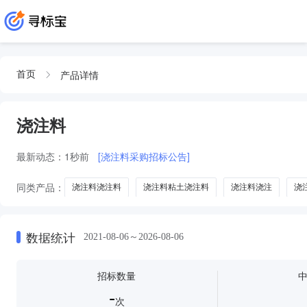
产品详情
首页
浇注料
最新动态：
1秒前
[浇注料采购招标公告]
同类产品：
浇注料浇注料
浇注料粘土浇注料
浇注料浇注
浇
数据统计
2021-08-06～2026-08-06
招标数量
-
次