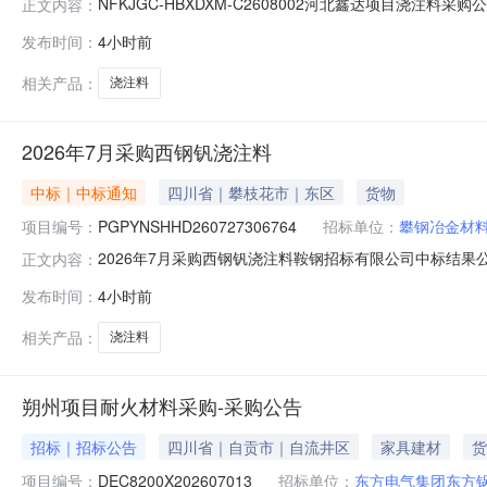
NFKJGC-HBXDXM-C2608002河北鑫达项目浇
正文内容：
HBXDXM-C2608002。2.项目概况供应商的响应
发布时间：
4小时前
目名称：浇注料采购（清单见附件）；2.2交货期：2026-
相关产品：
浇注料
2026年7月采购西钢钒浇注料
中标｜中标通知
四川省｜攀枝花市｜东区
货物
项目编号：
PGPYNSHHD260727306764
招标单位：
攀钢冶金材
2026年7月采购西钢钒浇注料鞍钢招标有限公司中标结果公告
正文内容：
判。本项目于2026年08月05日09时41分00秒至2026年
发布时间：
4小时前
称：2026年7月采购西钢钒浇注料中标单位：河南裕成新材
相关产品：
浇注料
朔州项目耐火材料采购-采购公告
招标｜招标公告
四川省｜自贡市｜自流井区
家具建材
货
项目编号：
DEC8200X202607013
招标单位：
东方电气集团东方