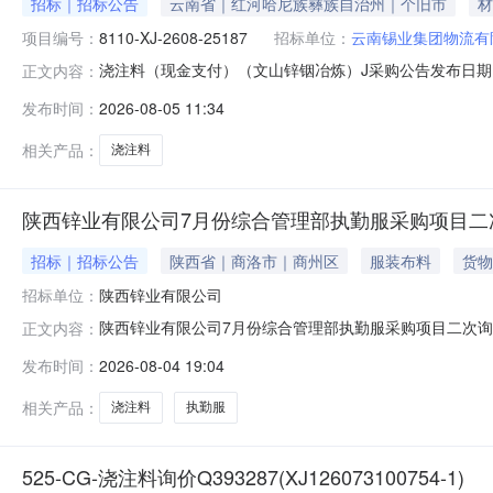
招标｜招标公告
云南省｜红河哈尼族彝族自治州｜个旧市
材
项目编号：
8110-XJ-2608-25187
招标单位：
云南锡业集团物流有
浇注料（现金支付）（文山锌铟冶炼）J采购公告发布日期：202
正文内容：
260805-00492云南锡业集团物流有限公司就浇注
发布时间：
2026-08-05 11:34
目内容项目标号：8110-XJ-2608-25187项目标名
相关产品：
浇注料
陕西锌业有限公司7月份综合管理部执勤服采购项目二
招标｜招标公告
陕西省｜商洛市｜商州区
服装布料
货物
招标单位：
陕西锌业有限公司
陕西锌业有限公司7月份综合管理部执勤服采购项目二次
正文内容：
间浇注料采购项目询比采购公示本次询比项目公示期为2026年8
发布时间：
2026-08-04 19:04
0914-2552598一、营销中心，7月份综合管理部执勤
相关产品：
浇注料
执勤服
525-CG-浇注料询价Q393287(XJ126073100754-1)