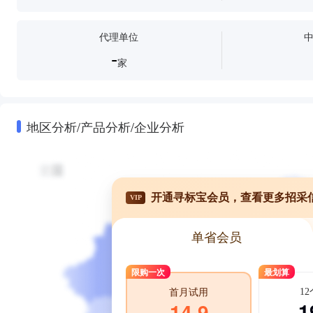
代理单位
-
家
地区分析/产品分析/企业分析
开通寻标宝会员，查看更多招采
VIP
单省会员
限购一次
最划算
1
首月试用
1
14.9