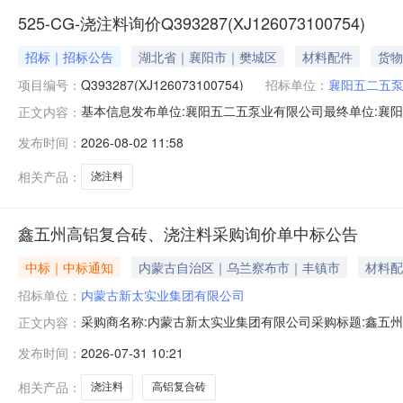
525-CG-浇注料询价Q393287(XJ126073100754)
招标｜招标公告
湖北省｜襄阳市｜樊城区
材料配件
货物
项目编号：
Q393287(XJ126073100754)
招标单位：
襄阳五二五
基本信息发布单位:襄阳五二五泵业有限公司最终单位:襄阳五
正文内容：
372205520260731铸造辅料询价.xlsx采购明细序
发布时间：
2026-08-02 11:58
始时间2026-07-3117:30:00结束时间2026-08-0212:00:00
相关产品：
浇注料
鑫五州高铝复合砖、浇注料采购询价单中标公告
中标｜中标通知
内蒙古自治区｜乌兰察布市｜丰镇市
材料配
招标单位：
内蒙古新太实业集团有限公司
采购商名称:内蒙古新太实业集团有限公司采购标题:鑫五州高铝
正文内容：
咨询请点击：
发布时间：
2026-07-31 10:21
相关产品：
浇注料
高铝复合砖