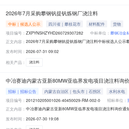
2026年7月采购攀钢钒提钒炼钢厂浇注料
中标｜候选人公示
四川省｜攀枝花市
材料配件
货物
项目编号：
ZXPYNSHZYHD260729307282
中标单位：
攀钢冶金
2026年7月采购攀钢钒提钒炼钢厂浇注料中标候选人公示
正文内容：
（ZXPYNSHZYHD260729307282）进行直接采购（
发布时间：
2026-07-31 09:02
标。根据评标委员会的评标意见，并经招标人确认，现将有关评标
相关产品：
浇注料
中冶赛迪内蒙古亚新80MW亚临界发电项目浇注料询
招标｜招标公告
内蒙古自治区｜包头市｜石拐区
水利水电
项目编号：
201210205001026-40450029-RM-002-0
招标单位：
中冶赛迪内蒙古亚新80MW亚临界发电项目浇注料询价通知书
正文内容：
称:重庆赛迪热工环保工程技术有限公司-019939采购方式:公
发布时间：
2026-07-30 19:08
石拐区询价通知书编码:20260714674询价通知书名