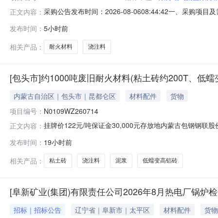
采购公告发布时间：2026-08-0608:44:42一、采
正文内容：
限公司二、项目概况和采购范围详见采购管理平台信息三、报价人资格
发布时间：
5小时前
价方法访问东方电气采购管理平台网址：，登录系统。报价
相关产品：
耐火材料
浇注料
[包头市]约1000吨废旧耐火材料(粘土砖约200T、低蠕
内蒙古自治区｜包头市｜昆都仑区
材料配件
货物
项目编号：
N0109WZ260714
挂牌价122元/吨保证金30,000元存放地内蒙古包钢钢
正文内容：
200T）转让（包钢钢联股份有限公司）（挂牌底价122元/吨）项目编
发布时间：
19小时前
到意向受让方不延期。资产概况(以实际勘验情况为准，本
相关产品：
粘土砖
浇注料
泥浆
低蠕变高铝砖
[阜新矿业(集团)有限责任公司2026年8月热电厂锅
招标｜招标公告
辽宁省｜阜新市｜太平区
材料配件
货物