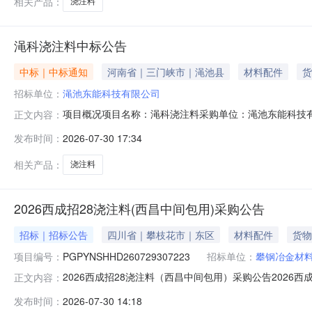
相关产品：
浇注料
渑科浇注料中标公告
中标｜中标通知
河南省｜三门峡市｜渑池县
材料配件
货
招标单位：
渑池东能科技有限公司
项目概况项目名称：渑科浇注料采购单位：渑池东能科技
正文内容：
发布时间：
2026-07-30 17:34
相关产品：
浇注料
2026西成招28浇注料(西昌中间包用)采购公告
招标｜招标公告
四川省｜攀枝花市｜东区
材料配件
货物
项目编号：
PGPYNSHHD260729307223
招标单位：
攀钢冶金材
2026西成招28浇注料（西昌中间包用）采购公告2026
正文内容：
（PGPYNSHHD260729307223）采购人为攀钢
发布时间：
2026-07-30 14:18
称：2026西成招28浇注料（西昌中间包用）2.2采购失败