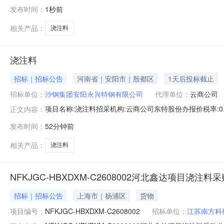
具备招标条件，现进行公开招标。2.项目概况与招标范围2
发布时间：
1秒前
件.pdf》。3.投标人资格要求3.1本次招标不允许联合
相关产品：
浇注料
浇注料
招标｜招标公告
河南省｜安阳市｜殷都区
1天后投标截止
招标单位：
沙钢集团安阳永兴特钢有限公司
代理单位：
云商公司
项目名称:浇注料招采机构:云商公司东特股份办报价税率:0.1
正文内容：
报价中截至时间:2026-08-0710:00招采电话:0411-626
发布时间：
52分钟前
压强度:40Mpa(110℃,24h);烧后线变化率:(﹣0.1~0.18)%,(1
相关产品：
浇注料
NFKJGC-HBXDXM-C2608002河北鑫达项目浇注料
招标｜招标公告
上海市｜杨浦区
货物
项目编号：
NFKJGC-HBXDXM-C2608002
招标单位：
江苏南方科