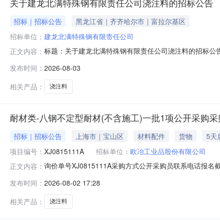
关于建龙北满特殊钢有限责任公司浇注料的招标公告
招标｜招标公告
黑龙江省｜齐齐哈尔市｜富拉尔基区
招标单位：
建龙北满特殊钢有限责任公司
标题：关于建龙北满特殊钢有限责任公司浇注料的招标公告招标方：建
正文内容：
发布时间：
2026-08-03
相关产品：
浇注料
耐材类-八钢不定型耐材(不含施工)一批1项公开采购采购联系
招标｜招标公告
上海市｜宝山区
材料配件
货物
5天
项目编号：
XJ0815111A
招标单位：
欧冶工业品股份有限公司
询价单号XJ0815111A采购方式公开采购员联系电话报名截
正文内容：
采购数量计量单位要求交货期备注C5622336浇注料不定形耐火材
发布时间：
2026-08-02 17:28
3%0Cr25Ni20钢钎维)氧化铝（%）:≥45%;应用领域
相关产品：
浇注料