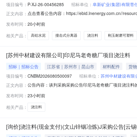
项目编号：
P-XJ-26-00456285
招标单位：
阜新矿业(集团)有限责
点击查看公告内容：https://ebid.lnenergy.com.cn//resource/css
正文内容：
cebpubserver/cebpubserver/dataCeboubServerCommon
发布时间：
20小时前
相关产品：
高铝水泥
撞击式分离器
浇注料
刚玉耐磨可塑料
[苏州中材建设有限公司]印尼马老奇糖厂项目浇注料
招标｜招标公告
江苏省｜苏州市｜昆山市
材料配件
货物
项目编号：
CNBM2026080500097
招标单位：
苏州中材建设有限
公告内容：谈判采购采购公告印尼马老奇糖厂项目浇注料
正文内容：
CNBM20260805000972、项目名称：印尼马老奇糖厂
发布时间：
23小时前
项目浇注料浇注料5、合同履行期限：2年二、申请人的资
责人为同
相关产品：
浇注料
[询价]浇注料(现金支付)(文山锌铟冶炼)J采购公告[云锡