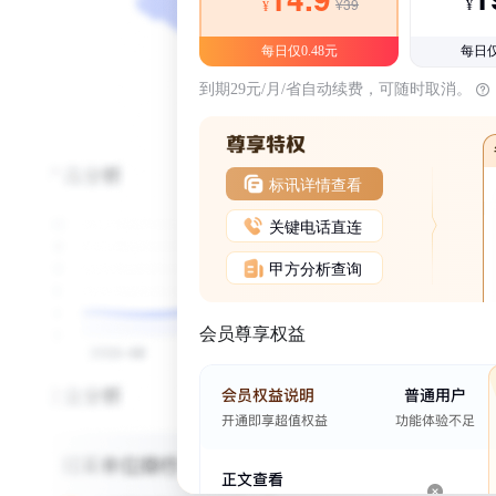
¥39
¥
¥
每日仅0.48元
每日仅
到期29元/月/省自动续费，可随时取消。
标讯详情查看
关键电话直连
甲方分析查询
会员尊享权益