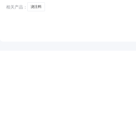
许联
相关产品：
浇注料
NEW
HOT
5折起
暂时没有搜索结果…