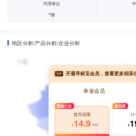
代理单位
-
家
地区分析/产品分析/企业分析
开通寻标宝会员，查看更多招采
VIP
单省会员
限购一次
最划算
1
首月试用
1
14.9
¥39
¥
¥