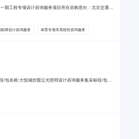
区一期工程专项设计咨询服务项目所在采购意向：北京交通大
1600.000000万元(人民币)采购品目：C99其他服
咨询服务、实验室工艺咨询服务、幕墙设计咨询服务、钢结
识标牌设计咨询服务
体育专项等系统性咨询服务
/包名称:大悦城控股泛光照明设计咨询服务集采标段/包编
-1910:57:57备注信息:--中标结果信息成交/中标人:上海倘
PDF:无其他附件:无点击查看