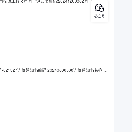
改工程公司询价通知书编码:20241209882询价通知书
606543采购联系人传真:采购联系人EMAIL:序号物资
00技术标准:计量方式:付款方式:
公众号
27询价通知书编码:20240606538询价通知书名称:赛
购联系人传真:采购联系人EMAIL:赛迪集团中冶赛迪工程技
1-EN-002-0二、标段名称：