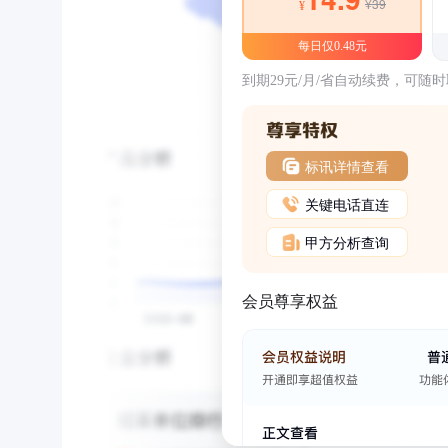
¥39
¥
每日仅0.48元
到期29元/月/省自动续费，可随
标讯详情查看
关键电话直连
甲方分析查询
会员尊享权益