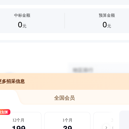
中标金额
预算金额
0
0
元
元
更多招采信息
全国会员
最划算
12个月
1个月
3个月
199
39
99