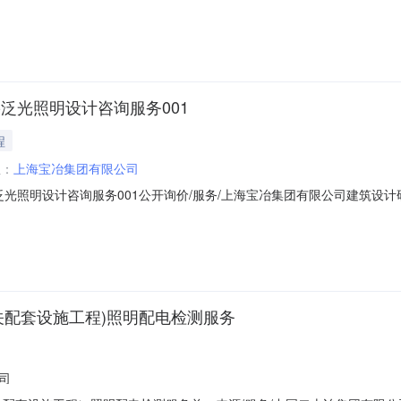
-泛光照明设计咨询服务001
程
位：
上海宝冶集团有限公司
-泛光照明设计咨询服务001公开询价/服务/上海宝冶集团有限公司建筑设计研究
照明设计咨询服务001采购联系人:周莹采购联系人电话:02156192395
312-2025-S1WE51320230058-服务分包-泛光照明设计咨询服务
相关配套设施工程)照明配电检测服务
司