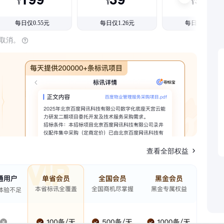
¥
¥
¥
每日仅0.55元
每日仅1.26元
每日仅1.08元
时取消。
查看全部权益