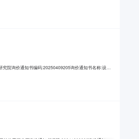
院询价通知书编码:20250409205询价通知书名称:设计
采购联系人传真:采购联系人EMAIL:上海宝冶集团有限公司询价
0012、询价名