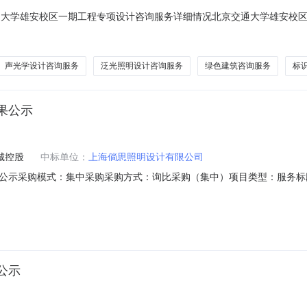
京交通大学雄安校区一期工程专项设计咨询服务详细情况北京交通大学雄安校
大学采购项目名称：北京交通大学雄安校区一期工程专项设计咨询服务预算金额：
开工建设需求，开展一期工程专项设计咨询服务，服务内容包括厨房工艺
声光学设计咨询服务
泛光照明设计咨询服务
绿色建筑咨询服务
标
果公示
城控股
中标单位：
上海倘思照明设计有限公司
公示采购模式：集中采购采购方式：询比采购（集中）项目类型：服务标段
服务采购方式:询比采购（集中）所属行业分类:房地产业,房地产评标时间:2023-12
中标人:汉都设计顾问（深圳）有限公司成交金额（单位）:***相关附件公告
公示