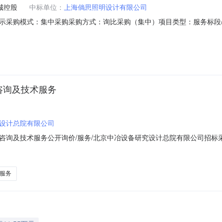
城控股
中标单位：
上海倘思照明设计有限公司
示采购模式：集中采购采购方式：询比采购（集中）项目类型：服务标段/
务采购方式:询比采购（集中）所属行业分类:房地产业,房地产评标时间:2023-12-191
-第1中标候选人中标候选人名称:上海倘思照明设计有限公司投标报价(单位):***第2中
咨询及技术服务
设计总院有限公司
及技术服务公开询价/服务/北京中冶设备研究设计总院有限公司招标采购中心
服务采购联系人:程珂欣采购联系人电话:01064458351采购联系人传真:
备研究设计总院有限公司对德贤新城二区（一期）项目泛光照明设计咨询
服务