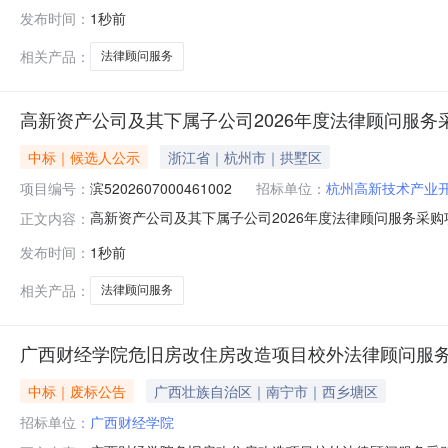
FWXJ-2026080170采购人：国能科环新能源有限
发布时间：
1秒前
足以下所有业绩1.报价人须提供近三年内（2023年1
签订时
相关产品：
法律顾问服务
高新资产公司及其下属子公司2026年度法律顾问服务
中标｜候选人公示
浙江省｜杭州市｜拱墅区
项目编号：
滨5202607000461002
招标单位：
杭州高新技术产业
高新资产公司及其下属子公司2026年度法律顾问服务采购项目
正文内容：
公司的高新资产公司及其下属子公司2026年度法律顾问服务
发布时间：
1秒前
格（%）工期要求（日历天）质量目标1上海申浩律师事务所
相关产品：
法律顾问服务
广西财经学院危旧房改住房改造项目校外法律顾问服
中标｜废标公告
广西壮族自治区｜南宁市｜西乡塘区
招标单位：
广西财经学院