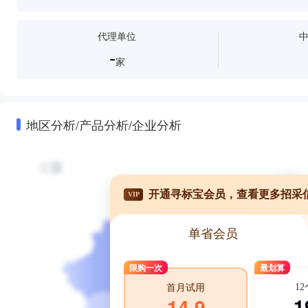
代理单位
-
家
地区分析/产品分析/企业分析
开通寻标宝会员，查看更多招采
VIP
单省会员
限购一次
最划算
1
首月试用
1
14.9