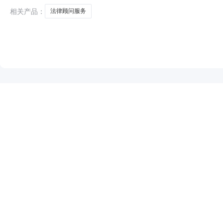
相关产品：
法律顾问服务
NEW
HOT
5折起
暂时没有搜索结果…