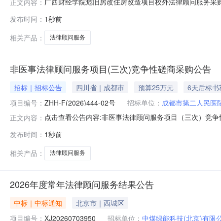
广西财经学院危旧房改住房改造项目校外法律顾问服务采购
正文内容：
7月25日三、报价文件递交截止时间：2026年8月6日17
发布时间：
1秒前
广西财经学院赋能保障部住房建设办公室2026年8月8日
相关产品：
法律顾问服务
非医事法律顾问服务项目(三次)竞争性磋商采购公告
招标｜招标公告
四川省｜成都市
预算25万元
6天后标书
项目编号：
ZHH-F(2026)444-02号
招标单位：
成都市第二人民医
点击查看公告内容:非医事法律顾问服务项目（三次）竞争性
正文内容：
发布时间：
1秒前
相关产品：
法律顾问服务
2026年度常年法律顾问服务结果公告
中标｜中标通知
北京市｜西城区
项目编号：
XJ20260703950
招标单位：
中煤绿能科技(北京)有限