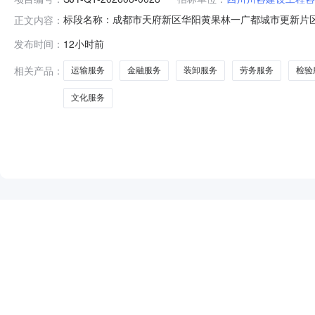
标段名称：成都市天府新区华阳黄果林一广都城市更新片区一期项目展
正文内容：
询有限责任公司分部招标人：四川川咨建设工程咨询有限
发布时间：
12小时前
部成都市天府新区华阳黄果林一广都城市更新片区一期项
劳务服务
相关产品：
运输服务
金融服务
装卸服务
劳务服务
检验
文化服务
NEW
HOT
5折起