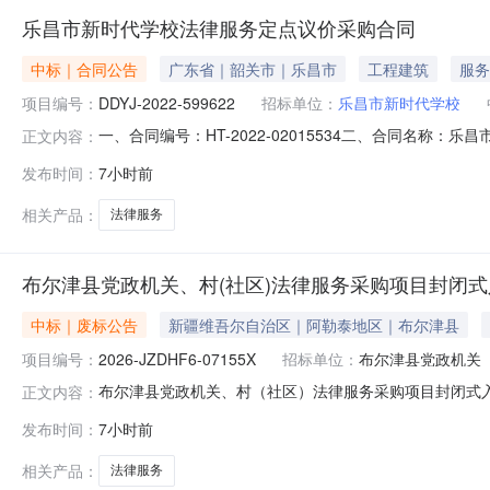
乐昌市新时代学校法律服务定点议价采购合同
中标｜合同公告
广东省｜韶关市｜乐昌市
工程建筑
服务
项目编号：
DDYJ-2022-599622
招标单位：
乐昌市新时代学校
一、合同编号：HT-2022-02015534二、合同名称：
正文内容：
点采购五、合同主体采购人（甲方）：乐昌市新时代学校地址
发布时间：
7小时前
韶关市武江区工业西路63栋富华苑3楼联系方式：6995
相关产品：
法律服务
布尔津县党政机关、村(社区)法律服务采购项目封闭
中标｜废标公告
新疆维吾尔自治区｜阿勒泰地区｜布尔津县
项目编号：
2026-JZDHF6-07155X
招标单位：
布尔津县党政机关
布尔津县党政机关、村（社区）法律服务采购项目封闭式入围结
正文内容：
尔津县党政机关、村（社区）法律服务采购项目2、项目编号：
发布时间：
7小时前
鲁木齐市天山区新华北路8号红山新世纪A座33层33-G5室项目
相关产品：
法律服务