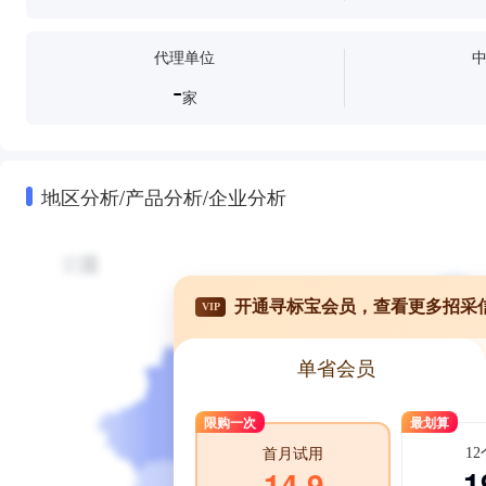
代理单位
-
家
地区分析/产品分析/企业分析
开通寻标宝会员，查看更多招采
VIP
单省会员
限购一次
最划算
1
首月试用
1
14.9