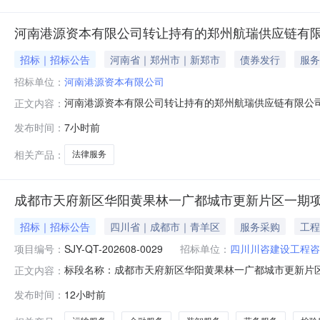
河南港源资本有限公司转让持有的郑州航瑞供应链有限
招标｜招标公告
河南省｜郑州市｜新郑市
债券发行
服务
招标单位：
河南港源资本有限公司
河南港源资本有限公司转让持有的郑州航瑞供应链有限公
正文内容：
（以下简称航瑞供应链）51%股权项目已具备采购条件
发布时间：
7小时前
项目概况与采购范围1.项目名称：河南港源资本有限公司转
权交易专项服务，港源资本拟公开转让所
相关产品：
法律服务
成都市天府新区华阳黄果林一广都城市更新片区一期
招标｜招标公告
四川省｜成都市｜青羊区
服务采购
工程
项目编号：
SJY-QT-202608-0029
招标单位：
四川川咨建设工程咨
标段名称：成都市天府新区华阳黄果林一广都城市更新片区一期项目临
正文内容：
川咨建设工程咨询有限责任公司分部招标人：四川川咨建
发布时间：
12小时前
有限责任公司分部成都市天府新区华阳黄果林一广都城市
询有限责任