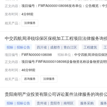
项目编号：FWFA00000108098发布单位：公告概览
正文内容：
发布时间：
4分钟前
相关产品：
法律服务
中交四航局泽锐综保区保税加工工程项目法律服务询价
招标｜招标公告
四川省｜成都市｜青白江区
工程建筑
工
项目编号：
FWFA00000108098
招标单位：
中交四航局泽锐综保
项目编号:FWFA00000108098设备物资名称设备
正文内容：
计量单位数量服务地点服务单位交货条件交货周期付款方式
发布时间：
46分钟前
件诉讼一审、二审（如有）、再审（如有），直至案件审
行报价：1.招标条件中交
相关产品：
咨询服务
法律服务
贵阳南明产业投资有限公司诉讼案件法律服务的询价
招标｜招标公告
贵州省｜贵阳市｜南明区
服务采购
服务