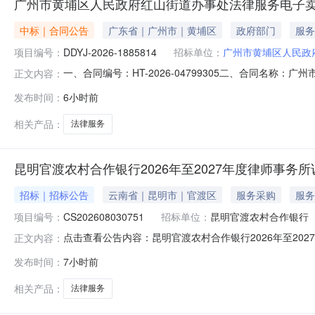
广州市黄埔区人民政府红山街道办事处法律服务电子
中标｜合同公告
广东省｜广州市｜黄埔区
政府部门
服务
项目编号：
DDYJ-2026-1885814
招标单位：
广州市黄埔区人民政
一、合同编号：HT-2026-04799305二、合同名称：
正文内容：
区人民政府红山街道办事处法律服务定点采购五、合同主体
发布时间：
6小时前
82494843供应商（乙方）：广东君信经纶君厚律师事务
合同主
相关产品：
法律服务
昆明官渡农村合作银行2026年至2027年度律师事务
招标｜招标公告
云南省｜昆明市｜官渡区
服务采购
服务
项目编号：
CS202608030751
招标单位：
昆明官渡农村合作银行
点击查看公告内容：昆明官渡农村合作银行2026年至20
正文内容：
发布时间：
7小时前
相关产品：
法律服务