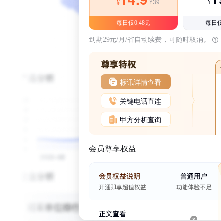
¥39
¥
¥
每日仅0.48元
每日仅
到期29元/月/省自动续费，可随时取消。
标讯详情查看
关键电话直连
甲方分析查询
会员尊享权益