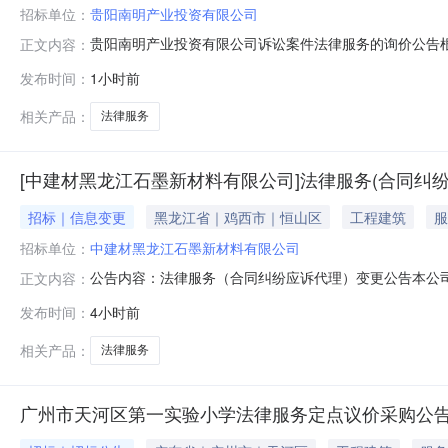
招标单位：
贵阳南明产业投资有限公司
贵阳南明产业投资有限公司诉讼案件法律服务的询价公告
正文内容：
就法律代理服务的收费进行报价，以开展本次案件的律师
发布时间：
1小时前
研究诉讼方案、策略，并对案件进行法律分析。2、代理
通，拟写诉讼材料、代理词、搜集证据材料、参与
相关产品：
法律服务
[中建材黑龙江石墨新材料有限公司]法律服务(合同纠纷
招标｜信息变更
黑龙江省｜鸡西市｜恒山区
工程建筑
服
招标单位：
中建材黑龙江石墨新材料有限公司
公告内容：法律服务（合同纠纷应诉代理）变更公告本公司于
正文内容：
有效期90日历天除上述变更外，原公告其余条款仍有效。
发布时间：
4小时前
相关产品：
法律服务
广州市天河区第一实验小学法律服务定点议价采购公