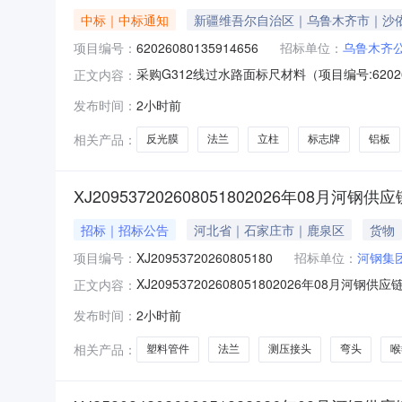
中标｜中标通知
新疆维吾尔自治区｜乌鲁木齐市｜沙
项目编号：
62026080135914656
招标单位：
乌鲁木齐
采购G312线过水路面标尺材料（项目编号:620
正文内容：
62026080135914656项目联系人：孔辉项
发布时间：
2小时前
0112:04-2026-08-0520:00二
相关产品：
反光膜
法兰
立柱
标志牌
铝板
XJ209537202608051802026年08月河
招标｜招标公告
河北省｜石家庄市｜鹿泉区
货物
项目编号：
XJ20953720260805180
招标单位：
河钢集
XJ209537202608051802026年08月河钢
正文内容：
物料信息标地描述采购数量数量单位规格标地税率交货期备注法兰(
发布时间：
2小时前
PN16RF(A)Q235GBT911950.0片13.02026-10-
相关产品：
塑料管件
法兰
测压接头
弯头
喉