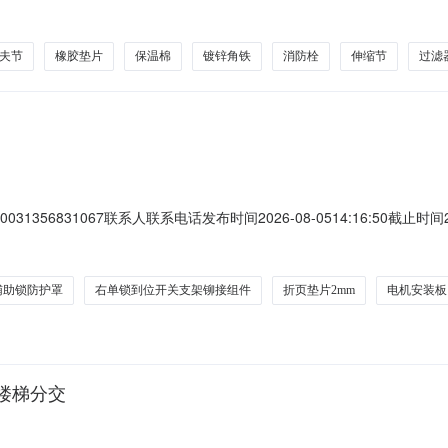
为湖北省招标股份有限公司。项目已具备招标条件，现对该项目进行公开招标。
02326059-2660111.3招标内容：包号包名称入围家数1.过滤器、消
夫节
橡胶垫片
保温棉
镀锌角铁
消防栓
伸缩节
过滤
56831067联系人联系电话发布时间2026-08-0514:16:50截止时间2
区浙江宁波宁波市海曙区商机详细信息采购类型：标准订单(单次采购)询价类
料描述：无2EA-21868598右单锁到位开关支架铆接组件物料描述：无1EA
辅助锁防护罩
右单锁到位开关支架铆接组件
折页垫片2mm
电机安装板
楼梯分交