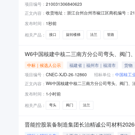
项目编号：
210031306840623
收货地址：浙江台州台州市椒江区商机编号：2100313
正文内容：
询价单编号210031306840623收货地
发布时间：
1秒前
是否送样对供应商附言11869086埃及油罐
相关产品：
接口
旋转楼梯
法兰
管路
W6中国核建中核二三南方分公司弯头、阀门
中标｜候选人公示
福建省｜福州市｜福清市
货物
项目编号：
CNEC-XJD-26-12860
招标单位：
中国核工
W6中国核建中核二三南方分公司弯头、阀门、
正文内容：
称：W6中国核建中核二三南方分公司弯头、阀门、法兰等
发布时间：
1小时前
目的评审工作已经结束，评审委员会推荐成交候选
相关产品：
弯头
阀门
法兰
晋能控股装备制造集团长治精诚公司材料202