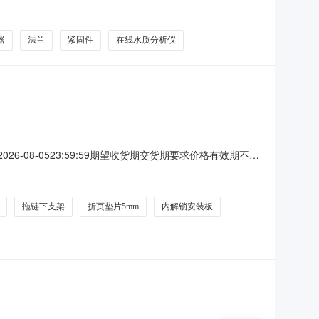
1.项目概况与招标内容1.1项目名称：2026-2028年
防栓采购32.紧固件、法兰采购33.哈夫节、橡胶垫片、
器
法兰
紧固件
在线水质分析仪
026-08-0523:59:59期望收货期交货期要求价格有效期不限
型：现货/标准品采购清单行号物料编码物料名称品牌型号采购量
-31868
拖链下支架
折页垫片5mm
内解锁安装板