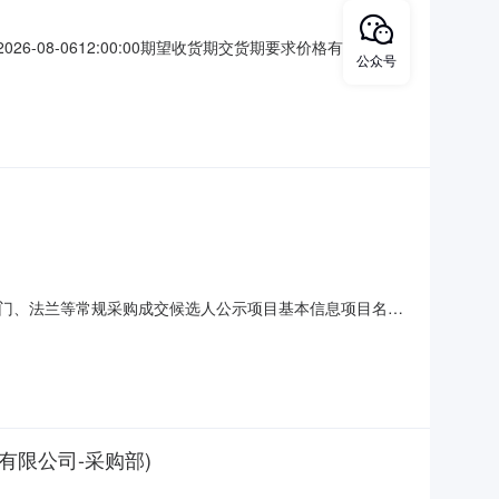
026-08-0612:00:00期望收货期交货期要求价格有效期不限
公众号
型：现货/标准品采购清单行号物料编码物料名称品牌型号采购量
价要求：需要报含税价、报价需
阀门、法兰等常规采购成交候选人公示项目基本信息项目名
日20时00分00秒-2026年08月10日09时00分00秒本项
安徽瑞兆得商贸有限公司374945.5符合满足采购文
有限公司-采购部)