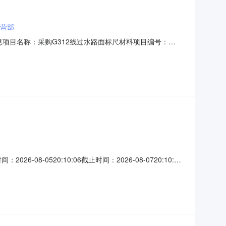
营部
目信息项目名称：采购G312线过水路面标尺材料项目编号：
政区划名称：新疆维吾尔自治区本级报价起止时间：2026-08-
自治区乌鲁木齐市沙依巴克区乌
08-0520:10:06截止时间：2026-08-0720:10:06
9-3000:00:00法兰(片)PLDN50(Ⅰ)-