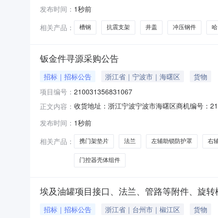
武汉市泉鑫市政工程有限责任公司，招标代理机构
发布时间：
1秒前
度辅材供应商入库采购项目1.2项目编号：HBT-2
相关产品：
槽钢
抗震支架
井盖
冲压钢件
哈
钣金件寻源采购公告
招标｜招标公告
浙江省｜宁波市｜海曙区
货物
项目编号：
210031356831067
收货地址：浙江宁波宁波市海曙区商机编号：2100313
正文内容：
询价单编号210031356831067收货地
发布时间：
1秒前
是否送样对供应商附言11868601内解锁安装板物
相关产品：
携门架垫片
法兰
左辅助锁防护罩
右
门控器壳体组件
埃及油罐项目接口、法兰、管路等附件、旋转
招标｜招标公告
浙江省｜台州市｜椒江区
货物