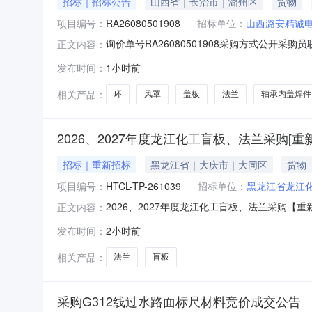
招标｜招标公告
山西省｜长治市｜潞州区
货物
项目编号：
RA26080501908
招标单位：
山西潞安精诚
询价单号RA26080501908采购方式公开采购员
正文内容：
信息物料代码物料名称规格型号品牌采购数量计量单位要求交货期备
发布时间：
1小时前
208LC.051.0028.2法兰YBS-1605.0件2026-08
相关产品：
环
风罩
盖板
法兰
轴承内盖焊件
2026、2027年度龙江化工盲板、法兰采购[重
招标｜重新招标
黑龙江省｜大庆市｜大同区
货物
项目编号：
HTCL-TP-261039
招标单位：
黑龙江省龙江
2026、2027年度龙江化工盲板、法兰采购【重
正文内容：
标有限公司受黑龙江省龙江化工有限公司的委托对
发布时间：
2小时前
称：2026、2027年度龙江化工盲板、法兰采
相关产品：
法兰
盲板
采购G312线过水路面标尺材料竞价成交公告