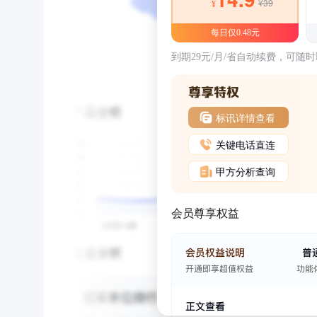
¥39
¥
每日仅0.48元
到期29元/月/省自动续费，可随
标讯详情查看
关键电话直连
甲方分析查询
会员尊享权益