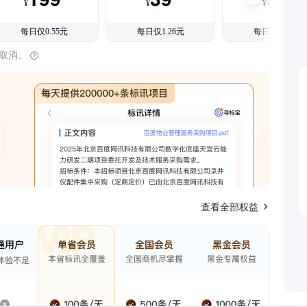
¥
¥
¥
每日仅0.55元
每日仅1.26元
每日仅1.08元
时取消。
查看全部权益