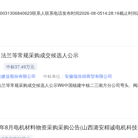
06840623联系人联系电话发布时间2026-08-0514:28:16截止时间2
区浙江台州台州市椒江区商机详细信息采购类型：标准订单(单次采购)询价类
项目接口、法兰、管路等附件、旋转楼梯分交物料描述：无1套-采购要求报
、法兰等常规采购成交候选人公示
中标37.49万元
业建设股份有限公司
中标单位：
安徽瑞兆得商贸有限公司
法兰等常规采购成交候选人公示W6中国核建中核二三南方分公司弯头、
常规采购项目编号：CNEC-XJD-26-12860公示期：2026年08月05
人情况如下：序号成交候选人名称应答报价(元)质量交货期资格能力条件1
6年8月电机材料物资采购采购公告(山西潞安精诚电机科技