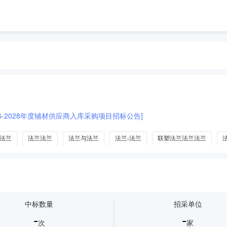
6-2028年度辅材供应商入库采购项目招标公告]
法兰
法兰法兰
法兰与法兰
法兰-法兰
联塑法兰法兰法兰
法兰绒毯
法兰绒床垫
法兰绒毛毯
中标数量
招采单位
-
-
次
家