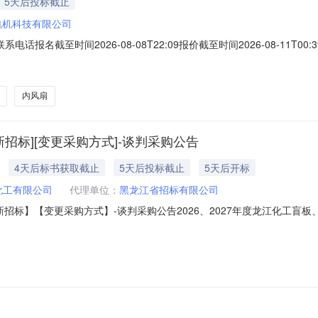
5天后投标截止
电机科技有限公司
联系电话报名截至时间2026-08-08T22:09报价截至时间2026-08-1
注8LC.311.0059盖板YBS-16010.0件2026-08-208LC.311.
-205LC.317.0093D240轴承内
内风扇
新招标][变更采购方式]-谈判采购公告
4天后标书获取截止
5天后投标截止
5天后开标
化工有限公司
代理单位：
黑龙江省招标有限公司
新招标】【变更采购方式】-谈判采购公告2026、2027年度龙江化工盲板、法
2026、2027年度龙江化工盲板、法兰采购项目进行谈判采购。欢迎具
购1.2采购人：黑龙江省龙江化工有限公司1.3采购代理机构：黑龙江省招标