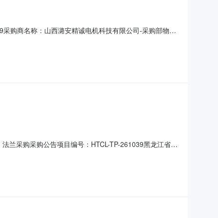
1T00:39采购商名称：山西潞安精诚电机科技有限公司-采购部物料
0060.3盖板YBS-1605.0件2026-08-
兰采购采购公告项目编号：HTCL-TP-261039黑龙江省招
有此项能力的供应商前来报价。采购项目简介1.1采购项目名
有限公司1.4采购项目资金落实情况：已落实。1.