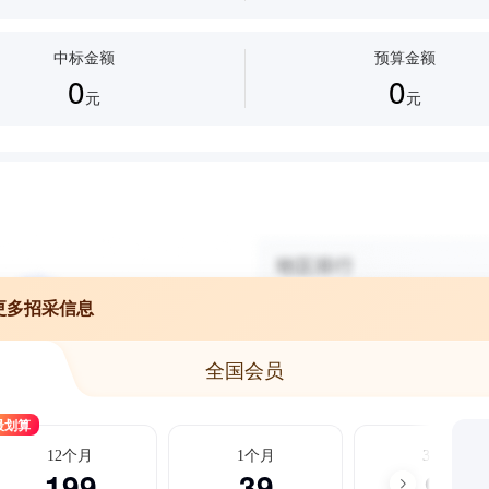
中标金额
预算金额
0
0
元
元
更多招采信息
全国会员
最划算
12个月
1个月
3个月
199
39
99