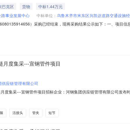
依巴克区
货物
中标1.44万元
公路事业发展中心
中标单位：
乌鲁木齐市米东区兴凯达道路交通设施经
26080135914656）采购已经结束，现将采购结果公示如下：一、项
目联系电话：13999422559项目所在行政区划编码：659900项目所在行
、采购单位信息采购单位名称：乌鲁木齐公路事业发展中心采购单位地址：新疆维吾尔
钢供应链月度集采---宣钢管件项目
团供应链管理有限公司
供应链月度集采---宣钢管件项目招标企业：河钢集团供应链管理有限公司发布时间：2026-
片)PLDN250(Ⅰ)-PN16RF(A)8碳钢GBT911940.0片13.02026-0
1300:00:00
箍
活接头
管夹
短节