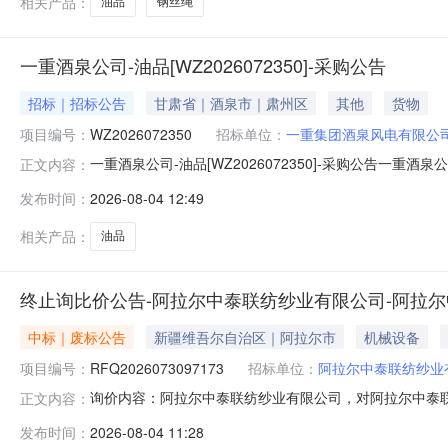
相关产品：
油品
钢丝绳
一重酒泉公司-油品[WZ2026072350]-采购公告
招标｜招标公告
甘肃省｜酒泉市｜肃州区
其他
货物
项目编号：
WZ2026072350
招标单位：
一重集团酒泉风电有限公
一重酒泉公司-油品[WZ2026072350]-采购公告一重
正文内容：
2026年08月03日17时00分报价结束时间：2026年08月03
发布时间：
2026-08-04 12:49
联络人：投诉/建议部门及联系方式：安全环保质量部，0452-6811
相关产品：
油品
终止询比价公告-阿拉尔中泰联纺纱业有限公司-阿拉
中标｜废标公告
新疆维吾尔自治区｜阿拉尔市
机械设备
项目编号：
RFQ2026073097173
招标单位：
阿拉尔中泰联纺纱业
询价内容：阿拉尔中泰联纺纱业有限公司，对阿拉尔中泰
正文内容：
19999172369。一、询比价内容项目编号：RFQ20
发布时间：
2026-08-04 11:28
查看