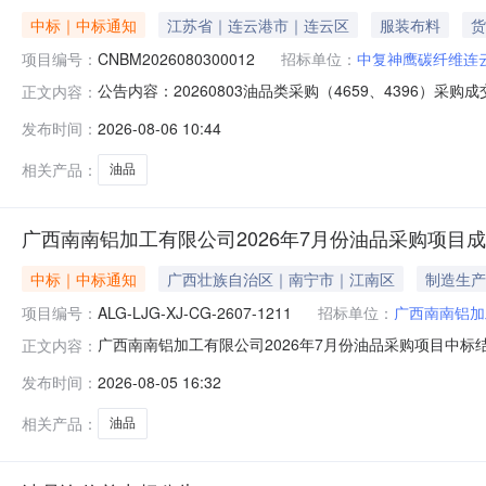
中标｜中标通知
江苏省｜连云港市｜连云区
服装布料
货
项目编号：
CNBM2026080300012
招标单位：
中复神鹰碳纤维连
公告内容：20260803油品类采购（4659、4396）采购成
正文内容：
人：中复神鹰碳纤维连云港有限公司四、采购方式：询比采
发布时间：
2026-08-06 10:44
相关产品：
油品
广西南南铝加工有限公司2026年7月份油品采购项目
中标｜中标通知
广西壮族自治区｜南宁市｜江南区
制造生产
项目编号：
ALG-LJG-XJ-CG-2607-1211
招标单位：
广西南南铝加
广西南南铝加工有限公司2026年7月份油品采购项目中标结果公
正文内容：
品采购项目中标人：广西劲元科技有限公司广西南宁市晓俊
发布时间：
2026-08-05 16:32
工作日三、联系方式招标人：广西南南铝加工有限公司项目经理：覃香
相关产品：
油品