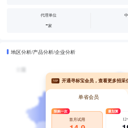
代理单位
-
家
地区分析/产品分析/企业分析
开通寻标宝会员，查看更多招采
VIP
单省会员
限购一次
最划算
1
首月试用
1
14.9