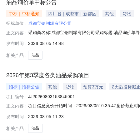
油品询价单中标公告
中标｜中标通知
四川省｜成都市｜新都区
其他
货物
招标单位：
成都宝钢制罐有限公司
采购商名称:成都宝钢制罐有限公司采购标题:油品询价单寻源方
正文内容：
发布时间：
2026-08-05 14:48
相关产品：
油品
2026年第3季度各类油品采购项目
招标｜招标公告
其他
货物
预算3万元
2天后投标截
项目编号：
JJ20260803153845001
项目信息竞价开始时间：2026/08/0510:35:47竞价截止时间
正文内容：
度各类油品采购项目采购人名称：资产管理部项目状态：竞价
发布时间：
2026-08-05 11:23
预算（元）：30000.0交货天数：合同签订后7天内供
相关产品：
油品