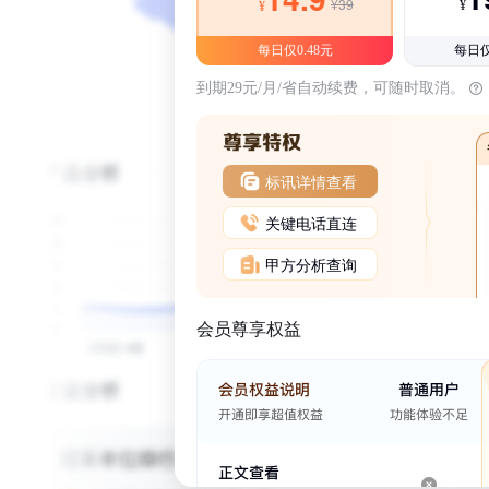
¥39
¥
¥
每日仅0.48元
每日仅
到期29元/月/省自动续费，可随时取消。
标讯详情查看
关键电话直连
甲方分析查询
会员尊享权益