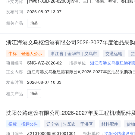
[YW01-XJD-26-02000]霞浦、三门、海南、福
正文内容：
浦、三门、海南、福清、秦山核电2026年度油品采购项目二
发布时间：
2026-08-07 13:07
1家通过初步评审，不具备竞争性，项目失败。
相关产品：
油品
浙江海港义乌枢纽港有限公司2026-2027年度油品
中标｜候选人公示
浙江省｜金华市｜义乌市
交通运输
货
项目编号：
SNG-WZ-2026-02
招标单位：
浙江海港义乌枢纽港有
浙江海港义乌枢纽港有限公司2026-2027年度油品采购
正文内容：
限公司2026-2027年度油品采购项目项目编号：SNG-WZ-2
发布时间：
2026-08-07 10:33
日第一中标候选人：宁波市北仑润轴特种油品科技有限公司中标
相关产品：
油品
沈阳公路建设有限公司:2026-2027年度工程机械配
招标｜招标公告
辽宁省｜沈阳市｜于洪区
材料配件
货物
项目编号：
Z210100065B001001001
招标单位：
沈阳公路建设有