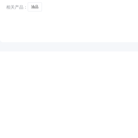
相关产品：
油品
NEW
HOT
5折起
暂时没有搜索结果…