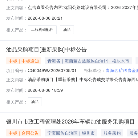
点击查看公告内容:沈阳公路建设有限公司：2026-2027
正文内容：
发布时间：
2026-08-06 20:21
相关产品：
工程机械配件
油品
油品采购项目[重新采购]中标公告
中标｜中标通知
青海省｜海西蒙古族藏族自治州｜格尔木市
项目编号：
CG0049WZ20260705/01
招标单位：
青海西矿稀贵金
油品采购项目【重新采购】中标公告成交结果公告青海西
正文内容：
CG0049WZ20260705/01三、采购人名称：青
发布时间：
2026-08-06 18:59
系事项联系人：华海金，联系方式：13107573158青海西
相关产品：
油品
银川市市政工程管理处2026年车辆加油服务采购项目
中标｜合同公告
宁夏回族自治区｜银川市
服务采购
服务