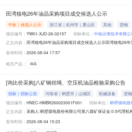
田湾核电26年油品采购项目成交候选人公示
中标｜候选人公示
浙江省｜杭州市｜萧山区
其他
货物
项目编号：
YW01-XJD-26-02157
招标单位：
中核运维技术有限公
田湾核电26年油品采购项目成交候选人公示田湾核电26年油
正文内容：
期：2026年08月04日15时35分00秒-2026年08
发布时间：
2026-08-04 17:57
期资格能力条件1上海井泉实业有限公司995038符合
相关产品：
油品
[询比价采购]八矿钢丝绳、空压机油品检验采购公告
招标｜招标公告
河南省｜鹤壁市｜山城区
机械设备
货物
项目编号：
HNEC-HMBK260023001F001
招标单位：
鹤壁煤电股
采购人:鹤壁煤电股份有限公司第八煤矿保证金:0.0代理机构:标书费:0.
正文内容：
08-0500:00截止时间（报名/报价）:2026-08-110
发布时间：
2026-08-04 15:23
品检验采购公告项目标段编号：HNEC-HMBK260023001