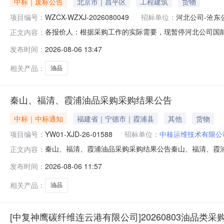
中标｜废标公告
北京市｜昌平区
工程建筑
货物
项目编号：
WZCX-WZXJ-2026080049
招标单位：
河北公司-沧东
各报价人：根据采购工作的实际需要，现暂停河北公司国能沧东
正文内容：
2026080049）采购工作，同时撤回本项目采购文件，已
发布时间：
2026-08-06 13:47
相关产品：
油品
秦山、福清、霞浦油品采购采购结果公告
中标｜中标通知
福建省｜宁德市｜霞浦县
其他
货物
项目编号：
YW01-XJD-26-01588
招标单位：
中核运维技术有限公
秦山、福清、霞浦油品采购采购结果公告秦山、福清、霞
正文内容：
结果公告如下：序号项目编号项目名称中选人1YW01-XJ
发布时间：
2026-08-06 11:57
运维技术有限公司2026年08月06日
相关产品：
油品
[中复神鹰碳纤维连云港有限公司]20260803油品类采购(4