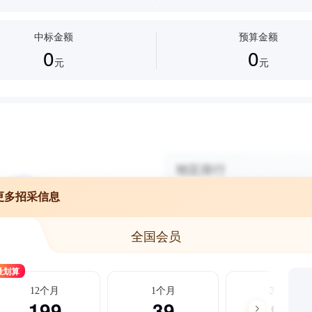
中标金额
预算金额
0
0
元
元
更多招采信息
全国会员
最划算
12个月
1个月
3个月
199
39
99