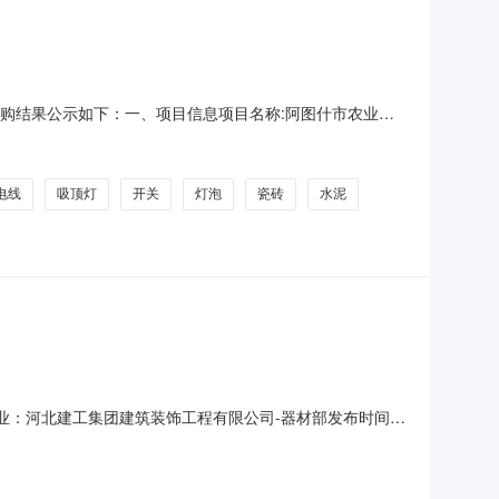
现将采购结果公示如下：一、项目信息项目名称:阿图什市农业技
电话:/采购计划文号:采购计划金额（元）:项目所在行政区划编
息采购单位名称:阿图什市农业技术推广中心采购单位
电线
吸顶灯
开关
灯泡
瓷砖
水泥
购企业：河北建工集团建筑装饰工程有限公司-器材部发布时间：
38规则说明11阶段2026-08-1115:00:002026-08-