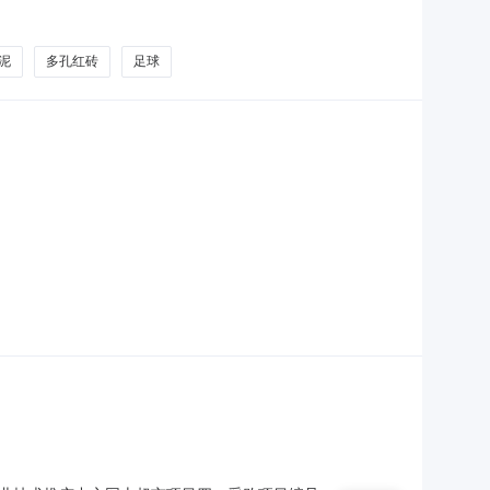
模要求：-供应商资质要求：-供应商基本要求：符合《中华人民共和国政
:商品类目:密集绝缘母线槽;采购人
泥
多孔红砖
足球