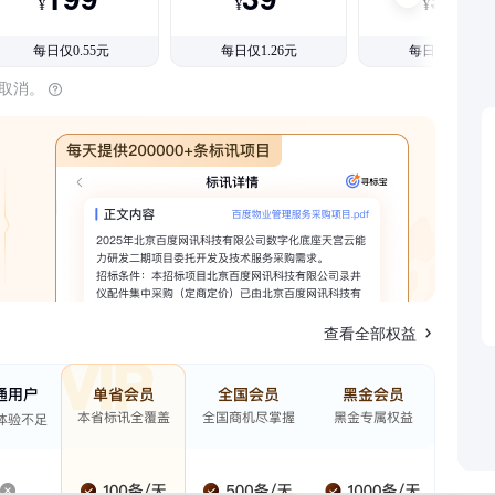
¥
¥
¥
每日仅0.55元
每日仅1.26元
每日仅1.08元
时取消。
查看全部权益