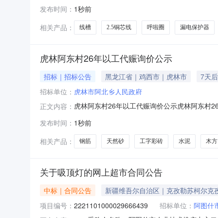
合曼13565666839报价起止时间：2026-0
发布时间：
1秒前
府采购法》第二十二条的规定。二、采购需求清单
相关产品：
线槽
2.5铜芯线
呼啦圈
漏电保护器
虎林阿东村26年以工代赈询价公示
招标｜招标公告
黑龙江省｜鸡西市｜虎林市
7天
招标单位：
虎林市阿北乡人民政府
虎林阿东村26年以工代赈询价公示虎林阿东村2
正文内容：
发布时间：
1秒前
相关产品：
钢筋
天然砂
工字彩砖
水泥
木方
关于吸顶灯的网上超市合同公告
中标｜合同公告
新疆维吾尔自治区｜克孜勒苏柯尔克
项目编号：
2221101000029666439
招标单位：
阿图什