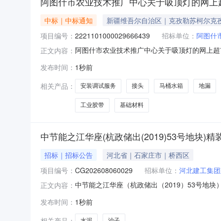
阿图什市农业技术推广中心关于吸顶灯的网上
中标｜中标通知
新疆维吾尔自治区｜克孜勒苏柯尔克
项目编号：
2221101000029666439
招标单位：
阿图什
阿图什市农业技术推广中心关于吸顶灯的网上超市采
正文内容：
术推广中心关于吸顶灯的网上超市采购项目采购项目项
发布时间：
1秒前
码:653001项目所在行政区划名称:新疆维
相关产品：
安装调试服务
接头
马桶水箱
地漏
工业胶带
基础材料
中节能之江华座(杭政储出(2019)53号地块
招标｜招标公告
河北省｜石家庄市｜桥西区
项目编号：
CG202608060029
招标单位：
河北建工集团
中节能之江华座（杭政储出（2019）53号地块
正文内容：
2026-08-07未开启采购方式竞议采购开启与截止时间202
发布时间：
1秒前
1115:30:0030分钟，不淘汰22阶段2026-08-1115:3
相关产品：
水泥
沙子