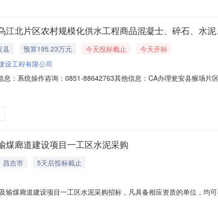
乌江北片区农村规模化供水工程商品混凝士、碎石、水泥
安县
预算195.23万元
今天投标截止
今天开标
建设工程有限公司
息：系统操作咨询：0851-88642763其他信息：CA办理瓮安县猴
采购交易特殊情况采购方式：询比采购项目类型：货物项目名称:瓮安县
料采购交易特殊情况项目编号:GQST-XB2026070126项目类型:
输煤廊道建设项目一工区水泥采购
｜昌吉市
5天后投标截止
及输煤廊道建设项目一工区水泥采购招标，凡具备相应资质的单位，均可
的投标人均可参加报名1、投标人资质等级要求：在中华人民共和国境内
证明文件：营业执照、法人身份证照片、报价单等，以上均需复印件盖公