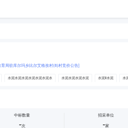
育局驻库尔玛乡比尔艾格孜村(8)村竞价公告]
水泥水泥水泥水泥水泥水泥水
水泥水泥水泥水泥
水泥Ⅱ水泥
水
管
水泥板
水泥机械
水泥电阻器
水泥添加剂
水泥图木地质
中标数量
招采单位
-
-
次
家