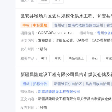
瓮安县猴场片区农村规模化供水工程、瓮安县
中标｜中标通知
贵州省｜黔南布依族苗族自治州｜瓮
项目编号：
GQST-XB2026070126
招标单位：
贵州水务
发布媒介：详细见公告。CA办理：CA办理帮助信
正文内容：
程商品混凝士、碎石、水泥、阀门、水表等材料
发布时间：
1秒前
供水工程商品混凝士、碎石、水泥、阀门、水表等材
乌江北片区
相关产品：
阀门
水表
商品混凝土
碎石
水泥
新疆昌隆建设工程有限公司昌吉市煤炭仓储及
招标｜招标公告
新疆维吾尔自治区｜昌吉回族自治州
招标单位：
新疆昌隆建设工程有限公司
新疆昌隆建设工程有限公司关于昌吉市煤炭仓储
正文内容：
标内容：施工项目材料采购三、凡满足规范要求
发布时间：
1秒前
执照及相关企业资质证书；2、投标人应提供的