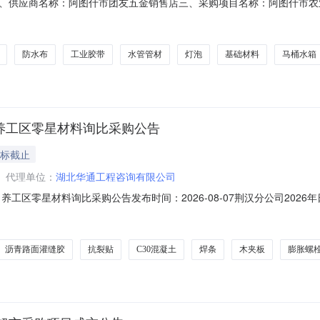
、供应商名称：阿图什市团友五金销售店三、采购项目名称：阿图什市农
N458017453202610801六、合同内容：序号标项名称规格型号单位数量单价(元
件10.00727203美的MC-DCC3541电磁炉电火炉美的/MideaMC-DCC3
防水布
工业胶带
水管管材
灯泡
基础材料
马桶水箱
自养工区零星材料询比采购公告
投标截止
代理单位：
湖北华通工程咨询有限公司
养工区零星材料询比采购公告发布时间：2026-08-07荆汉分公司202
交投2026年度日常养护和应急养护项目，授权湖北省高速公路实业开发
公司现委托湖北华通工程咨询有限公司（以下简称“采购代理机构”）对本
沥青路面灌缝胶
抗裂贴
C30混凝土
焊条
木夹板
膨胀螺