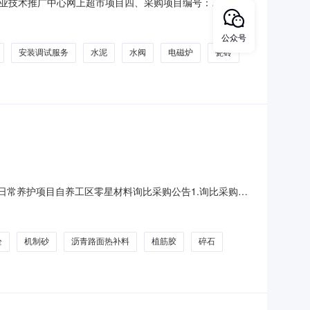
业技术推广中心网上超市项目四、采购项目编号：
)总价(元)1公牛MX-B048E-BS吸顶灯公牛/BULLMX-
541个1
公众号
安装调试服务
水泥
水阀
电磁炉
瓷砖
6年日常养护项目自养工区零星材料询比采购公告1.询比采购条
有限公司荆汉分公司作为本项目的管理人。根据项目进展情况
项目组织询比采购。2.项目概况与询比采购范围2.1项目概
栓
机制砂
沥青路面热补料
植筋胶
碎石