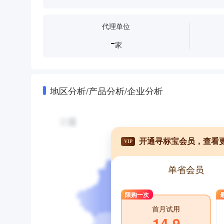
代理单位
-
家
地区分析/产品分析/企业分析
开通寻标宝会员，查看
VIP
单省会员
限购一次
首月试用
14.9