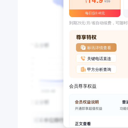
¥39
¥
每日仅0.48元
到期29元/月/省自动续费，可随
标讯详情查看
关键电话直连
甲方分析查询
会员尊享权益