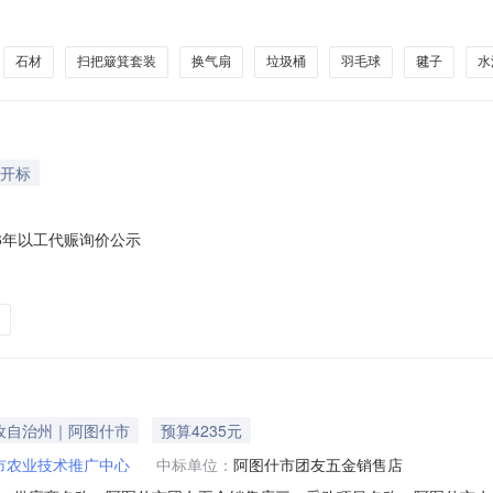
8-0713:35-2026-08-1220:00采购单位：麦盖提县教育局供应商规
商品名称参数要求购买数量控制金额(元)意向品牌3CM线槽核心参数要求
石材
扫把簸箕套装
换气扇
垃圾桶
羽毛球
毽子
水
后开标
6年以工代赈询价公示
孜自治州｜阿图什市
预算4235元
市农业技术推广中心
中标单位：
阿图什市团友五金销售店