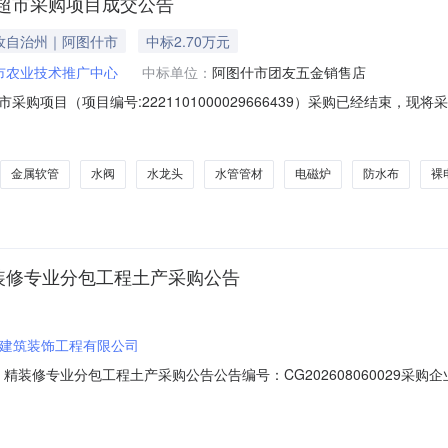
超市采购项目成交公告
孜自治州｜阿图什市
中标2.70万元
市农业技术推广中心
中标单位：
阿图什市团友五金销售店
购项目（项目编号:2221101000029666439）采购已经结束，
目编号:2221101000029666439项目联系人:库尔班江项目联系
吾尔自治区克孜勒苏柯尔克孜自治州阿图什市报价起止时间:-二、采购单位信
金属软管
水阀
水龙头
水管管材
电磁炉
防水布
裸
)精装修专业分包工程土产采购公告
建筑装饰工程有限公司
）精装修专业分包工程土产采购公告公告编号：CG202608060029采
6-08-1115:00至2026-08-1116:30联系人白金鹏联系方式193346322
0:002026-08-1116:00:00