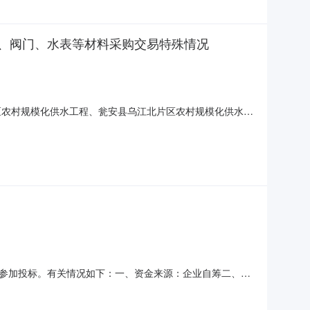
、阀门、水表等材料采购交易特殊情况
场片区农村规模化供水工程、瓮安县乌江北片区农村规模化供水工
猴场片区农村规模化供水工程、瓮安县乌江北片区农村规模化
货物项目实施地点:瓮安县猴场片区农村规模化供水工程、瓮安县
参加投标。有关情况如下：一、资金来源：企业自筹二、招
注册的具有独立法人资格的企业，持有有效的企业法人营业
章一份。3、经营范围要求涉及：建筑材料制造、水泥制品销