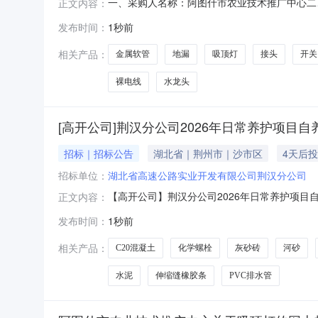
一、采购人名称：阿图什市农业技术推广中心二
正文内容：
2221101000029666439五、合同编号：11
发布时间：
1秒前
B048E-BS个10.00555502【服务】安装调试服务
相关产品：
金属软管
地漏
吸顶灯
接头
开关
裸电线
水龙头
[高开公司]荆汉分公司2026年日常养护项目
招标｜招标公告
湖北省｜荆州市｜沙市区
4天后
招标单位：
湖北省高速公路实业开发有限公司荆汉分公司
【高开公司】荆汉分公司2026年日常养护项目自
正文内容：
件湖北省高速公路实业开发有限公司已承接湖北
发布时间：
1秒前
的需要，湖北省高速公路实业开发有限公司荆汉分
况本项目为荆汉分
相关产品：
C20混凝土
化学螺栓
灰砂砖
河砂
水泥
伸缩缝橡胶条
PVC排水管