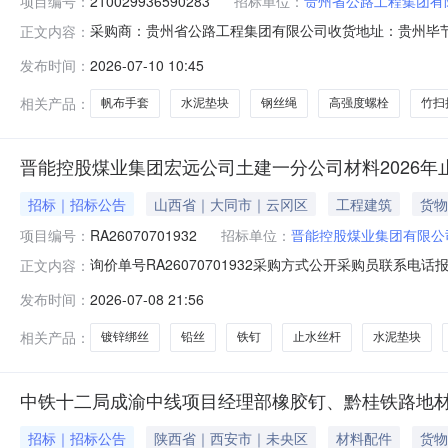
项目编号：
210029936590283
招标单位：
贵州省公路工程集团有
采购商：贵州省公路工程集团有限公司收货地址：贵州毕节鸭池
正文内容：
系电话发布时间2026-07-1010:14:49截止时间2026-07
发布时间：
2026-07-10 10:45
09-10询价单编号210029936590283收货地区贵
相关产品：
帆布手套
水泥垫块
钢丝绳
高强度螺栓
竹扫
晋能控股煤业集团宏远公司土建一分公司材料2026年
招标｜招标公告
山西省｜大同市｜云冈区
工程建筑
货物
项目编号：
RA26070701932
招标单位：
晋能控股煤业集团有限公
询价单号RA26070701932采购方式公开采购员联系电话报名
正文内容：
宏远公司土建一分公司材料部物料信息物料代码物料名称规格型号品牌
发布时间：
2026-07-08 21:56
08-31止水丝杆φ14*0.75m4000.0根2026-08-31铅丝14#6
相关产品：
镀锌绑丝
铅丝
铁钉
止水丝杆
水泥垫块
中铁十二局成渝中线项目经理部橡胶钉、黔桂铁路地
招标｜招标公告
陕西省｜西安市｜未央区
材料配件
货物