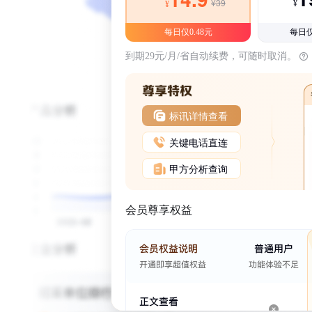
¥39
¥
¥
每日仅0.48元
每日仅
到期29元/月/省自动续费，可随时取消。
标讯详情查看
关键电话直连
甲方分析查询
会员尊享权益