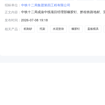
招标单位：
中铁十二局集团第四工程有限公司
中铁十二局成渝中线项目经理部橡胶钉、黔桂铁路地材、宜涪
正文内容：
至时间:2026-07-1512:00:001.中铁十二局
发布时间：
2026-07-08 19:18
采购内容1.1.1项目概况中铁十二局集团有限公司承建的成渝
相关产品：
机制砂
托架
水泥垫块
橡胶钉
盖板模具
NEW
HOT
5折起