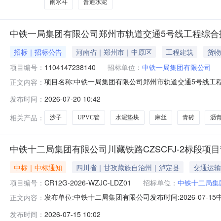
雨水斗
普通水泥
中铁一局集团有限公司郑州市轨道交通5号线工程综合
招标｜招标公告
河南省｜郑州市｜中原区
工程建筑
货物
项目编号：
1104147238140
招标单位：
中铁一局集团有限公司
项目名称:中铁一局集团有限公司郑州市轨道交通5号线工程综合技术
正文内容：
中铁一局集团有限公司郑州市轨道交通5号线工程综合技术改造施工项
发布时间：
2026-07-20 10:42
箱:526****13@qq.com监督方联系人:李*监督方联系电
相关产品：
沙子
UPVC管
水泥垫块
麻丝
青砖
沥
中铁十二局集团有限公司川藏铁路CZSCFJ-2标段项目部(
中标｜中标通知
四川省｜甘孜藏族自治州｜泸定县
交通运输
项目编号：
CR12G-2026-WZJC-LDZ01
招标单位：
中铁十二局集
发布单位:中铁十二局集团有限公司发布时间:2026-07-
正文内容：
2026-WZJC-LDZ01包件号物资名称联系人联系电话中标单
发布时间：
2026-07-15 10:02
有限公司LDZ-03临建防护闫鹏飞15949487990重庆市梓