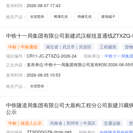
端子、绝缘扎丝、烤漆扎丝、水泥垫块（济枣）采购项目项
发布时间：
2026-08-07 17:43
采购代理机构/资格审查方式资格后审评审方法最低投标价法
业自筹10
相关产品：
水泥垫块
烤漆扎丝
绝缘扎丝
接地端子
中铁十一局集团有限公司新建武汉枢纽直通线ZTXZQ
中标｜中标通知
湖北省｜武汉市｜武昌区
工程建筑
货物
项目编号：
CR11-JC-ZTXZQ-2026-24
招标单位：
中铁十一局集
发布单位:中铁十一局集团有限公司发布时间:2026-08-
正文内容：
ZTXZQ-2026-24各供应商：中铁十一局集团有限公司新建武
发布时间：
2026-08-05 10:53
中国铁建云链平台（www.crccep.cn）进行线上公
相关产品：
水泥垫块
中铁隧道局集团有限公司大盾构工程分公司新建川藏铁
公示
中标｜候选人公示
河南省｜郑州市｜中原区
交通运输
货
项目编号：
ZTSDDDGZB-2026-085
招标单位：
中铁隧道股份有限