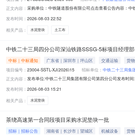
采购单位：中铁隧道股份有限公司点击查看公告内容：中铁
正文内容：
采购公开招标评标结果公示.pdf
发布时间：
2026-08-03 22:52
相关产品：
水泥垫块
土工布
中铁二十三局四分公司深汕铁路SSSG-5标项目经理
中标｜中标通知
广东省｜深圳市｜坪山区
交通运输
货物
项目编号：
23004-SSTL-XJ(2026)15
招标单位：
中铁二十三局集
发布单位:中铁二十三局集团有限公司第四分公司发布时间:2026
正文内容：
2026年7月18日进行了询价采购，经项目部评审后确定
发布时间：
2026-08-03 15:21
公示期及事项，公示期为3日，自2026年8月4日至20
相关产品：
水泥垫块
茶绕高速第一合同段项目采购水泥垫块一批
招标｜招标公告
湖南省｜长沙市｜望城区
机械设备
货物