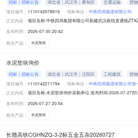
招标｜招标公告
湖北省｜武汉市｜蔡甸区
交通运输
货物
项目编号：
1110142078619
招标单位：
中铁四局集团有限公司
项目名称:中铁四局集团有限公司新建武汉枢纽直通线ZTXZQ-4标
正文内容：
汉枢纽直通线4标经理部报价截止时间:2026-08-0309:00
发布时间：
2026-07-30 20:42
息结算方式:银行转账或银行承兑汇票支付条件:在收到发票
相关产品：
水泥垫块
水泥垫块询价
招标｜招标公告
湖北省｜武汉市｜汉阳区
工程建筑
货物
项目编号：
1110142211794
招标单位：
中铁四局集团有限公司第
项目名称:水泥垫块询价采购单位:发布时间:2026-07-2720:
正文内容：
联系人:贺*招标方联系电话:188****9830招标方邮箱:
发布时间：
2026-07-27 20:54
至当月20号。结算单价在合同执行过程中必须保持固定不
相关产品：
水泥垫块
长赣高铁CGHNZQ-3-2标五金五杂20260727