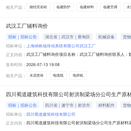
相关产品：
烧结页岩砖
临建防护
临建材料
临建空调
水
武汉工厂辅料询价
招标｜招标公告
湖北省｜武汉市｜蔡甸区
机械设备
货物
招标单位：
上海纳铁福传动系统有限公司武汉工厂
武汉工厂辅料询价项目名称：武汉工厂辅料询价联系人：魏文莉办公电
正文内容：
款条件：月结12个月银行承兑,2.税率：13%采购品信息采购
发布时间：
2026-07-13 19:08
块40009022004730-40mm个无
相关产品：
水泥垫块
电缆线
电焊机
四川蜀道建筑科技有限公司射洪制梁场分公司生产原
招标｜招标公告
四川省｜遂宁市｜射洪市
材料配件
货物
招标单位：
四川蜀道建筑科技有限公司
四川蜀道建筑科技有限公司射洪制梁场分公司生产原材料
正文内容：
件进行报价。相关要求：①请于2026年7月16日14: