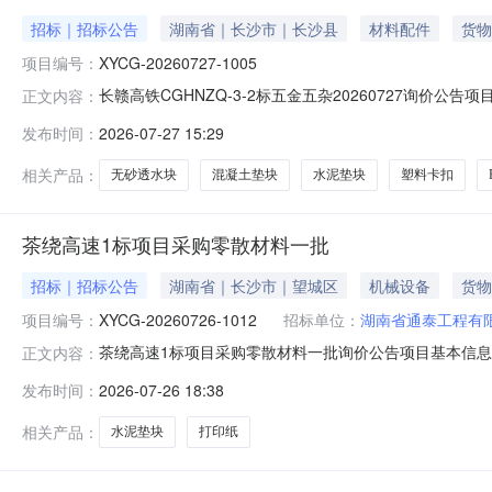
招标｜招标公告
湖南省｜长沙市｜长沙县
材料配件
货物
项目编号：
XYCG-20260727-1005
长赣高铁CGHNZQ-3-2标五金五杂20260727询价公告项
正文内容：
型现货采购人长赣高铁湖南段项目经理部联系电话18711
发布时间：
2026-07-27 15:29
07-2714:56:21竞价截止时间2026-08-0100:
相关产品：
无砂透水块
混凝土垫块
水泥垫块
塑料卡扣
茶绕高速1标项目采购零散材料一批
招标｜招标公告
湖南省｜长沙市｜望城区
机械设备
货物
项目编号：
XYCG-20260726-1012
招标单位：
湖南省通泰工程有
茶绕高速1标项目采购零散材料一批询价公告项目基本信息询价
正文内容：
省通泰工程有限公司联系电话18673196836收货地址湖南
发布时间：
2026-07-26 18:38
止时间2026-07-2918:00:00报价查看方式不
相关产品：
水泥垫块
打印纸