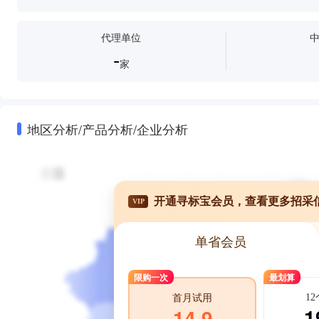
代理单位
-
家
地区分析/产品分析/企业分析
开通寻标宝会员，查看更多招采
VIP
单省会员
限购一次
最划算
1
首月试用
1
14.9