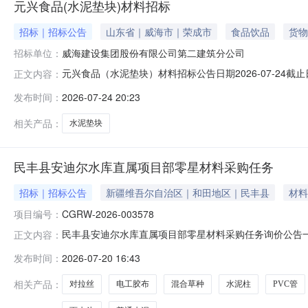
元兴食品(水泥垫块)材料招标
招标｜招标公告
山东省｜威海市｜荣成市
食品饮品
货物
招标单位：
威海建设集团股份有限公司第二建筑分公司
元兴食品（水泥垫块）材料招标公告日期2026-07-24截止
正文内容：
施工进度进场质量1.满足国家相关行业质量标准安全文明
发布时间：
2026-07-24 20:23
水泥支撑550个10,000.00履约阶段#履约阶段1每月
相关产品：
水泥垫块
民丰县安迪尔水库直属项目部零星材料采购任务
招标｜招标公告
新疆维吾尔自治区｜和田地区｜民丰县
材料
项目编号：
CGRW-2026-003578
民丰县安迪尔水库直属项目部零星材料采购任务询价公告一、项
正文内容：
购方式:公开询价4、采购内容及要求:序号材料名称规格型号计量
发布时间：
2026-07-20 16:43
2*0.1*0.1m根125.PVC管DN110根126.雨水斗DN1
相关产品：
对拉丝
电工胶布
混合草种
水泥柱
PVC管