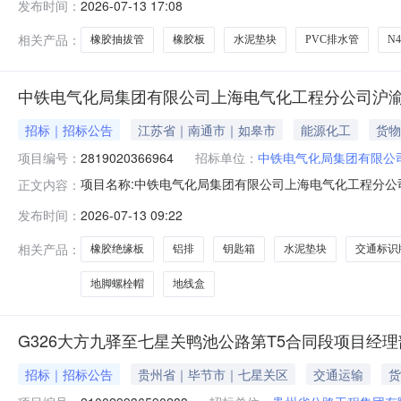
发布时间：
2026-07-13 17:08
无效，在规定时间内未响应采购方者视为弃权报价；②联系方式
号物资名称规格型号单位
相关产品：
橡胶抽拔管
橡胶板
水泥垫块
PVC排水管
N
中铁电气化局集团有限公司上海电气化工程分公司沪渝
招标｜招标公告
江苏省｜南通市｜如皋市
能源化工
货物
项目编号：
2819020366964
招标单位：
中铁电气化局集团有限公
项目名称:中铁电气化局集团有限公司上海电气化工程分公司沪渝蓉
正文内容：
1710:30采购单位:中铁电气化局集团有限公司上海电气化工程分
发布时间：
2026-07-13 09:22
监督方联系电话:150****8344结算与发票信息结算方式
相关产品：
橡胶绝缘板
铝排
钥匙箱
水泥垫块
交通标识
地脚螺栓帽
地线盒
G326大方九驿至七星关鸭池公路第T5合同段项目经理
招标｜招标公告
贵州省｜毕节市｜七星关区
交通运输
货