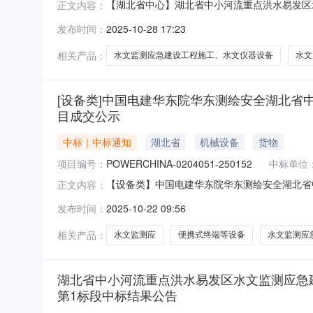
【湖北省中心】湖北省中小河流重点洪水易发区
正文内容：
果公告(标段编号HBSJ-202507SL-01900
发布时间：
2025-10-28 17:23
招标编号：HBSJ-202507SL-0190010
相关产品：
水文监测应急建设工程施工、水文仪器设备
水文
[设备类]中国电建华东院华东测绘安全湖北
目成交公示
中标｜中标通知
湖北省
机械设备
货物
项目编号：
POWERCHINA-0204051-250152
中标单位
【设备类】中国电建华东院华东测绘安全湖北省
正文内容：
容：【设备类】中国电建华东院华东测绘安全湖
发布时间：
2025-10-22 09:56
华东院华东测绘安全湖北省中小河流重点洪水易
相关产品：
水文监测应
便携式终端等设备
水文监测应
湖北省中小河流重点洪水易发区水文监测应急
第1标段中标结果公告