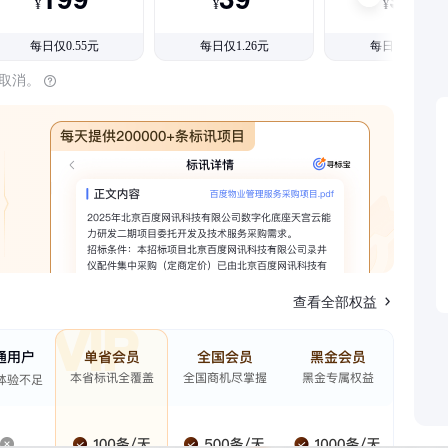
¥
¥
¥
每日仅0.55元
每日仅1.26元
每日仅1.08元
时取消。
查看全部权益