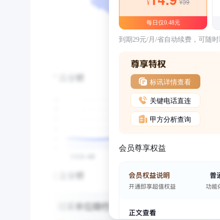
¥39
¥
每日仅0.48元
到期29元/月/省自动续费，可随
标讯详情查看
关键电话直连
甲方分析查询
会员尊享权益