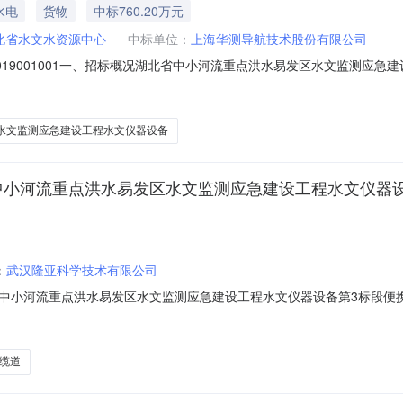
水电
货物
中标760.20万元
北省水文水资源中心
中标单位：
上海华测导航技术股份有限公司
7SL-019001001一、招标概况湖北省中小河流重点洪水易发区水文监
025年07月25日在湖北省电子招投标交易平台发布招标公告，2025年08
省中心快速纠正办法，于2025年09月01日完成
水文监测应急建设工程水文仪器设备
省中小河流重点洪水易发区水文监测应急建设工程水文仪器
：
武汉隆亚科学技术有限公司
中小河流重点洪水易发区水文监测应急建设工程水文仪器设备第3标段便
北省中小河流重点洪水易发区水文监测应急建设工程水文仪器设备第3标段
区水文监测应急建设工程水文仪器设备第3标段便携式应急缆道采购项目采
缆道