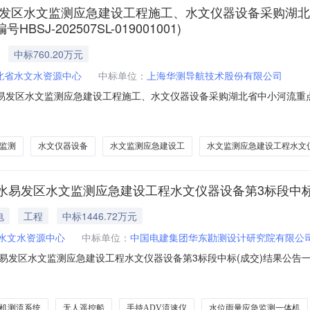
水易发区水文监测应急建设工程施工、水文仪器设备采购湖
-202507SL-019001001)
中标760.20万元
北省水文水资源中心
中标单位：
上海华测导航技术股份有限公司
水易发区水文监测应急建设工程施工、水文仪器设备采购湖北省中小河流重
01001)发布时间：2025-09-0117:12浏览：次招标评标结果公示招标编号：H
器设备采购湖北省中小河流重点洪水易发区水文监测应急建设工程水文仪器
监测
水文仪器设备
水文监测应急建设工
水文监测应急建设工程水文
易发区水文监测应急建设工程水文仪器设备第3标段中标
电
工程
中标1446.72万元
水文水资源中心
中标单位：
中国电建集团华东勘测设计研究院有限公
区水文监测应急建设工程水文仪器设备第3标段中标(成交)结果公告一、项目编号
湖北省中小河流重点洪水易发区水文监测应急建设工程-水文仪器设备四、中标
中标（成交）金额：1446.718198(万元)综合评分法：97.88（
机测流系统
无人遥控船
手持ADV流速仪
水位雨量应急监测一体机