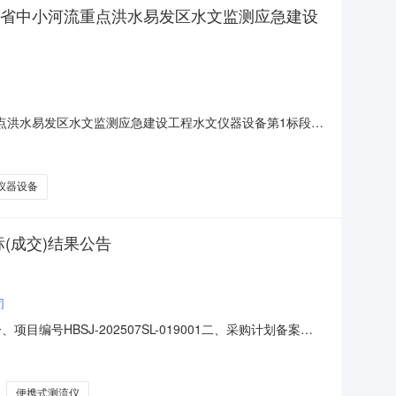
北省中小河流重点洪水易发区水文监测应急建设
点洪水易发区水文监测应急建设工程水文仪器设备第1标段评
BSJ-202507SL-019001001一、招标概况湖北省中小河流重
设备第1标段于2025年07月2
仪器设备
(成交)结果公告
司
HBSJ-202507SL-019001二、采购计划备案号
（成交）信息供应商名称：中国电建集团华东勘测设计研究院有限
分）货物类名称：专业级无人机测流系统（雷达波）、
便携式测流仪