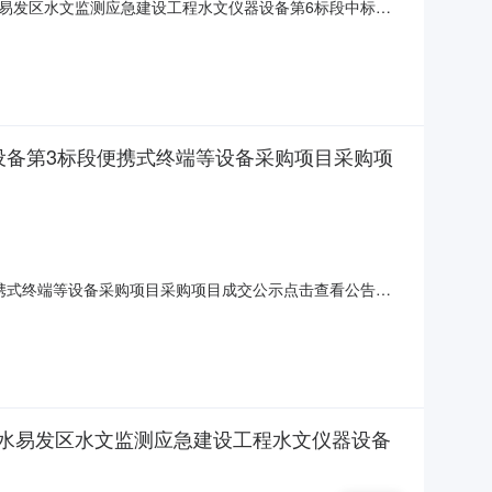
易发区水文监测应急建设工程水文仪器设备第6标段中标结
BSJ-202507SL-019001006)货物类招标中标结果公告
设备第3标段便携式终端等设备采购项目采购项
携式终端等设备采购项目采购项目成交公示点击查看公告内
便携式终端等设备采购项目采购项目成交公示.pdf中国电建
目采购项目中标/成交公示中
水易发区水文监测应急建设工程水文仪器设备