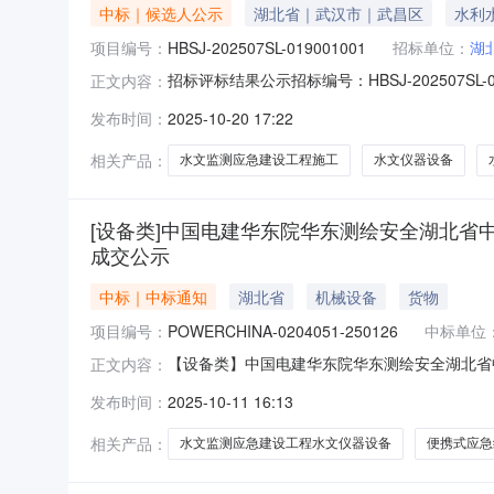
中标｜候选人公示
湖北省｜武汉市｜武昌区
水利
项目编号：
HBSJ-202507SL-019001001
招标单位：
湖
招标评标结果公示招标编号：HBSJ-20250
正文内容：
发区水文监测应急建设工程水文仪器设备第1标段于2
发布时间：
2025-10-20 17:22
09月01日完成评标工作。依据行政监管部门意见/
相关产品：
水文监测应急建设工程施工
水文仪器设备
[设备类]中国电建华东院华东测绘安全湖北
成交公示
中标｜中标通知
湖北省
机械设备
货物
项目编号：
POWERCHINA-0204051-250126
中标单位
【设备类】中国电建华东院华东测绘安全湖北省
正文内容：
容：【设备类】中国电建华东院华东测绘安全湖
发布时间：
2025-10-11 16:13
东院华东测绘安全湖北省中小河流重点洪水易发
相关产品：
水文监测应急建设工程水文仪器设备
便携式应急