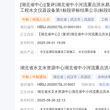
[湖北省中心](复评)湖北省中小河流重点洪
工程水文仪器设备第1标段评标结果公示(标段编号HBSJ
中标｜候选人公示
湖北省｜武汉市｜武昌区
工程
项目编号：
HBSJ-202507SL-019001001
招标单位：
湖
【湖北省中心】(复评)湖北省中小河流重点洪
正文内容：
标结果公示(标段编号HBSJ-202507SL-0190
发布时间：
2025-09-01 19:09
点洪水易发区水文监测应急建设工程施工、水文仪
相关产品：
水文监测应急建设工程施工、水文仪器设备
水文
湖北省水文水资源中心湖北省中小河流重点洪水
中标｜中标通知
湖北省｜武汉市｜武昌区
水利水
项目编号：
HBSJ-202507SL-019001
招标单位：
湖北省
湖北省水文水资源中心湖北省中小河流重点洪水易发
正文内容：
420000-2025-06079三、项目名称
发布时间：
2025-08-26 22:13
公司供应商地址：浙江省杭州市余杭区高教路201号
相关产品：
水文监测应急建设工程水文仪器设备
专业级无人