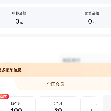
中标金额
预算金额
0
0
元
元
更多招采信息
全国会员
最划算
12个月
1个月
3个月
199
39
99