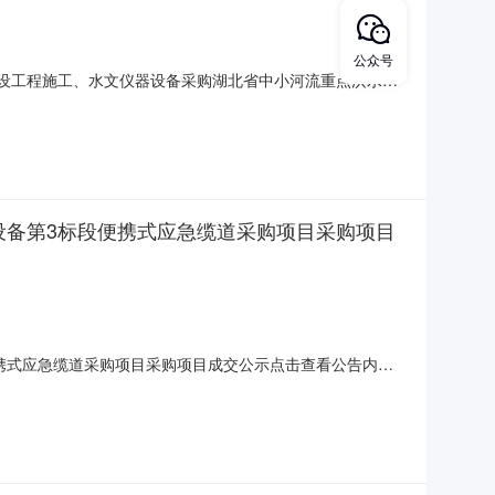
公众号
测应急建设工程施工、水文仪器设备采购湖北省中小河流重点洪水易
月19日在省中心1005-09号开标机位开标，并于2025年
设备第3标段便携式应急缆道采购项目采购项目
携式应急缆道采购项目采购项目成交公示点击查看公告内
便携式应急缆道采购项目采购项目成交公示.pdf中国电建华
购项目中标/成交公示中国电建