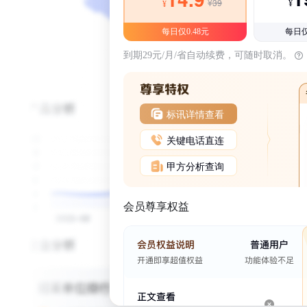
¥39
¥
¥
每日仅0.48元
每日仅
到期29元/月/省自动续费，可随时取消。
标讯详情查看
关键电话直连
甲方分析查询
会员尊享权益