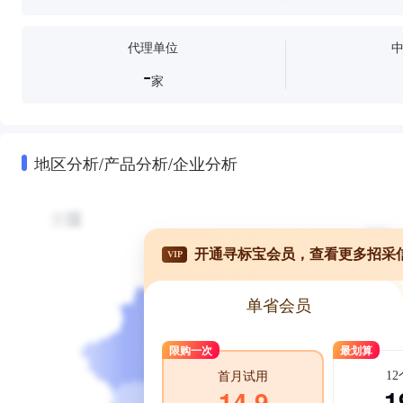
代理单位
-
家
地区分析/产品分析/企业分析
开通寻标宝会员，查看更多招采
VIP
单省会员
限购一次
最划算
1
首月试用
1
14.9