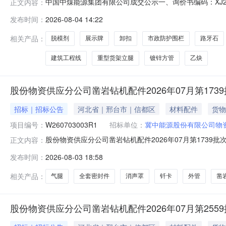
中国中煤能源集团有限公司成交公示一、询价书编码：XJ20
正文内容：
确定特此公告。采购单位：中煤第五建设有限公司第三工程处20
发布时间：
2026-08-04 14:22
管|40mm*40mm*4mm*6m|Q235B根30.032026-08-0600
相关产品：
脱模剂
展示牌
卸扣
市政防护围栏
路牙石
建筑工程线
重型货架立腿
镀锌方管
乙炔
股份物资供应分公司凿岩钻机配件2026年07月第173
招标｜招标公告
河北省｜邢台市｜信都区
材料配件
货物
项目编号：
W260703003R1
招标单位：
冀中能源股份有限公司物
股份物资供应分公司凿岩钻机配件2026年07月第1739批
正文内容：
名开始时间2026-08-0314:38报名截止时间2026-08
发布时间：
2026-08-03 18:58
100009334消声罩YT28YT27-106A件10.0002027
相关产品：
气腿
全套密封件
消声罩
钎卡
外管
凿
股份物资供应分公司凿岩钻机配件2026年07月第255