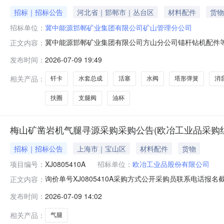
招标｜招标公告
河北省｜邯郸市｜丛台区
材料配件
货物
招标单位：
冀中能源邯郸矿业集团有限公司矿山管理分公司
冀中能源邯郸矿业集团有限公司方山分公司锚杆钻机配件等20
正文内容：
团有限公司方山分公司联系电话无报名开始时间2026-07-091
发布时间：
2026-07-09 19:49
量单位采购数量交货期特征值备注100070695油杯11100701-
相关产品：
钎卡
水套总成
活塞
水阀
塔形弹簧
消
扶圈
支腿阀
油杯
梅山矿凿岩机气腿寻源采购采购公告(欧冶工业品采购组
招标｜招标公告
上海市｜宝山区
材料配件
货物
项目编号：
XJ0805410A
招标单位：
欧冶工业品股份有限公司
询价单号XJ0805410A采购方式公开采购员联系电话报名截
正文内容：
采购数量计量单位要求交货期备注C7905595气腿凿岩机/凿岩台车
发布时间：
2026-07-09 14:02
8.0piece2026-07-31T23:59:59.000+08:00凿岩机/
相关产品：
气腿