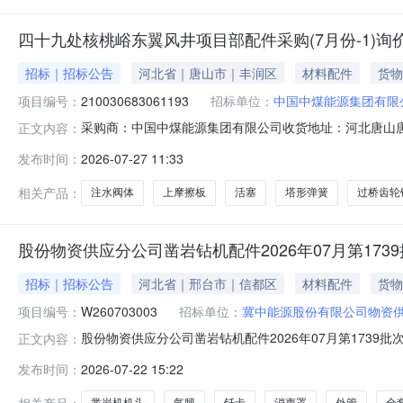
四十九处核桃峪东翼风井项目部配件采购(7月份-1)询
招标｜招标公告
河北省｜唐山市｜丰润区
材料配件
货物
项目编号：
210030683061193
招标单位：
中国中煤能源集团有限
采购商：中国中煤能源集团有限公司收货地址：河北唐山唐山市丰润区商机
正文内容：
望收货期交货期要求价格有效期不限询价单编号2100306
发布时间：
2026-07-27 11:33
号物料编码物料名称品牌型号采购量是否送样对供应商附言1172
相关产品：
注水阀体
上摩擦板
活塞
塔形弹簧
过桥齿轮
股份物资供应分公司凿岩钻机配件2026年07月第173
招标｜招标公告
河北省｜邢台市｜信都区
材料配件
货物
项目编号：
W260703003
招标单位：
冀中能源股份有限公司物资
股份物资供应分公司凿岩钻机配件2026年07月第1739批
正文内容：
开始时间2026-07-2209:09报名截止时间2026-07-
发布时间：
2026-07-22 15:22
100009334消声罩YT28YT27-106A件10.0002027
相关产品：