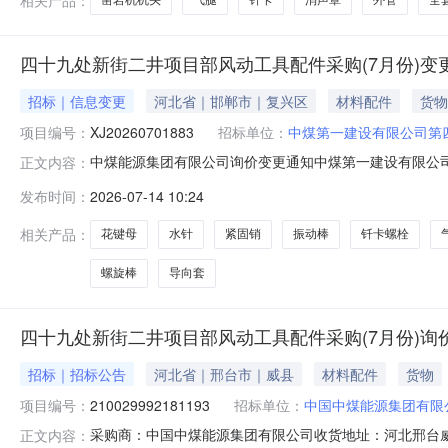
凿岩机机头
气腿
钎卡
消声罩
外管
全
四十九处新街二井项目部风动工具配件采购(7月份)变
招标｜信息变更
河北省｜邯郸市｜复兴区
材料配件
货物
项目编号：
XJ20260701883
招标单位：
中煤第一建设有限公司第
中煤能源集团有限公司询价变更通知中煤第一建设有限公司第
正文内容：
风动工具配件采购（7月份）三、报价方式：（1）参与公开询价业
发布时间：
2026-07-14 10:24
参与非公开询价业务的报价单位，请登录中煤供应链系统（http
相关产品：
花键母
水针
紧固销
振动棒
钎卡螺栓
螺旋棒
导向套
四十九处新街二井项目部风动工具配件采购(7月份)询
招标｜招标公告
河北省｜邢台市｜威县
材料配件
货物
项目编号：
210029992181193
招标单位：
中国中煤能源集团有限
采购商：中国中煤能源集团有限公司收货地址：河北邢台威县商机编号：2
正文内容：