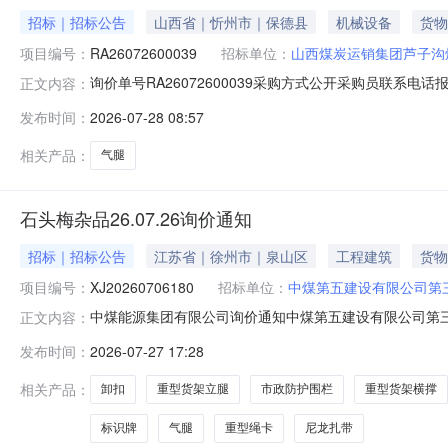
招标｜招标公告
山西省｜忻州市｜保德县
机械设备
货物
项目编号：
RA26072600039
招标单位：
山西煤炭运销集团芦子沟
询价单号RA26072600039采购方式公开采购员联系电话报名
正文内容：
供应中心物料信息物料代码物料名称规格型号品牌采购数量计量单位
发布时间：
2026-07-28 08:57
西忻州市保德县芦子沟煤矿二、保证金额度：0.0元三、
相关产品：
气腿
石头梅杂品26.07.26询价通知
招标｜招标公告
江苏省｜徐州市｜泉山区
工程建筑
货物
项目编号：
XJ20260706180
招标单位：
中煤第五建设有限公司第
中煤能源集团有限公司询价通知中煤第五建设有限公司第三工程
正文内容：
式：（1）参与公开询价业务的报价单位，请登录或注册中煤供应链
发布时间：
2026-07-27 17:28
中煤供应链系统（http://ego.chinacoal.com）后
相关产品：
卸扣
重型货架立腿
市政防护围栏
重型货架横撑
标识牌
气腿
重型绳卡
尼龙扎带