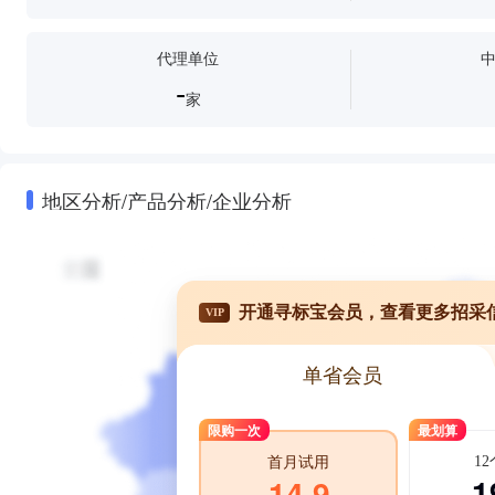
代理单位
-
家
地区分析/产品分析/企业分析
开通寻标宝会员，查看更多招采
VIP
单省会员
限购一次
最划算
1
首月试用
1
14.9