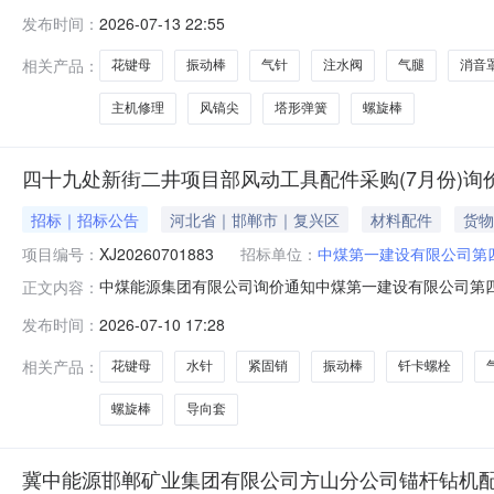
交货期要求价格有效期不限询价单编号21002999218
发布时间：
2026-07-13 22:55
称品牌型号采购量是否送样对供应商附言11564494顶销物料描述：
相关产品：
花键母
振动棒
气针
注水阀
气腿
消音
主机修理
风镐尖
塔形弹簧
螺旋棒
四十九处新街二井项目部风动工具配件采购(7月份)询
招标｜招标公告
河北省｜邯郸市｜复兴区
材料配件
货物
项目编号：
XJ20260701883
招标单位：
中煤第一建设有限公司第
中煤能源集团有限公司询价通知中煤第一建设有限公司第四十
正文内容：
工具配件采购（7月份）三、报价方式：（1）参与公开询价业务的
发布时间：
2026-07-10 17:28
非公开询价业务的报价单位，请登录中煤供应链系统（http:/
相关产品：
花键母
水针
紧固销
振动棒
钎卡螺栓
螺旋棒
导向套
冀中能源邯郸矿业集团有限公司方山分公司锚杆钻机配件等