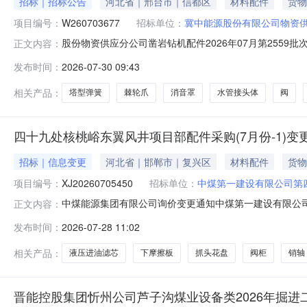
招标｜招标公告
河北省｜邢台市｜信都区
材料配件
货物
项目编号：
W260703677
招标单位：
冀中能源股份有限公司物资
股份物资供应分公司凿岩钻机配件2026年07月第2559批次
正文内容：
报名开始时间2026-07-3100:00报名截止时间2026-
发布时间：
2026-07-30 09:43
100009268气腿7655(腿长1.2米)件15.0002027-0
相关产品：
塔型弹簧
棘轮爪
消音罩
水管接头体
阀
四十九处核桃峪东翼风井项目部配件采购(7月份-1)变
招标｜信息变更
河北省｜邯郸市｜复兴区
材料配件
货物
项目编号：
XJ20260705450
招标单位：
中煤第一建设有限公司第
中煤能源集团有限公司询价变更通知中煤第一建设有限公司第
正文内容：
项目部配件采购（7月份-1）三、报价方式：（1）参与公开询价
发布时间：
2026-07-28 11:02
参与非公开询价业务的报价单位，请登录中煤供应链系统（http
相关产品：
液压进油滤芯
下摩擦板
抓头花盘
阀柜
销轴
晋能控股集团忻州公司芦子沟煤业设备类2026年掘进