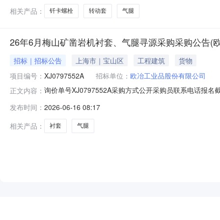
相关产品：
钎卡螺栓
转动套
气腿
26年6月梅山矿凿岩机衬套、气腿寻源采购采购公告(
招标｜招标公告
上海市｜宝山区
工程建筑
货物
项目编号：
XJ0797552A
招标单位：
欧冶工业品股份有限公司
询价单号XJ0797552A采购方式公开采购员联系电话报名截
正文内容：
采购数量计量单位要求交货期备注C7069681衬套钻车/凿岩机
发布时间：
2026-06-16 08:17
(KW):25.000000null;8.0piece2027-01-31T23:59:59
相关产品：
衬套
气腿
NEW
HOT
5折起