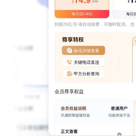
¥39
¥
¥
每日仅0.48元
每日仅
到期29元/月/省自动续费，可随时取消。
标讯详情查看
关键电话直连
甲方分析查询
会员尊享权益