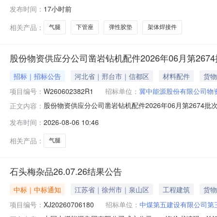
开始时间2026-08-0709:55报名截止时间2026-08-
发布时间：
17小时前
100009333下管座FT160A-12A件5.0002027-01
相关产品：
气腿
下管座
弹性胶垫
架体焊接件
股份物资供应分公司凿岩钻机配件2026年06月第267
招标｜招标公告
河北省｜邢台市｜信都区
材料配件
货物
项目编号：
W260602382R1
招标单位：
冀中能源股份有限公司物
股份物资供应分公司凿岩钻机配件2026年06月第2674批
正文内容：
名开始时间2026-08-0511:18报名截止时间2026-08
发布时间：
2026-08-06 10:46
100009267气腿7655件8.0002026-12-31MA:否
相关产品：
气腿
石头梅杂品26.07.26结果公告
中标｜中标通知
江苏省｜徐州市｜泉山区
工程建筑
货物
项目编号：
XJ20260706180
招标单位：
中煤第五建设有限公司第