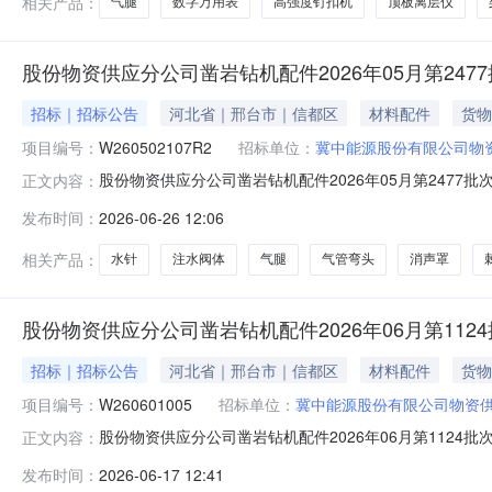
相关产品：
气腿
数字万用表
高强度钉扣机
顶板离层仪
股份物资供应分公司凿岩钻机配件2026年05月第247
招标｜招标公告
河北省｜邢台市｜信都区
材料配件
货物
项目编号：
W260502107R2
招标单位：
冀中能源股份有限公司物
股份物资供应分公司凿岩钻机配件2026年05月第2477批
正文内容：
名开始时间2026-06-2611:06报名截止时间2026-06
发布时间：
2026-06-26 12:06
100009213棘轮爪片YT25-1.14件200.0002026-1
相关产品：
水针
注水阀体
气腿
气管弯头
消声罩
股份物资供应分公司凿岩钻机配件2026年06月第112
招标｜招标公告
河北省｜邢台市｜信都区
材料配件
货物
项目编号：
W260601005
招标单位：
冀中能源股份有限公司物资
股份物资供应分公司凿岩钻机配件2026年06月第1124批
正文内容：
开始时间2026-06-1709:55报名截止时间2026-06-
发布时间：
2026-06-17 12:41
100009290钎卡螺栓7655-211件30.0002026-12