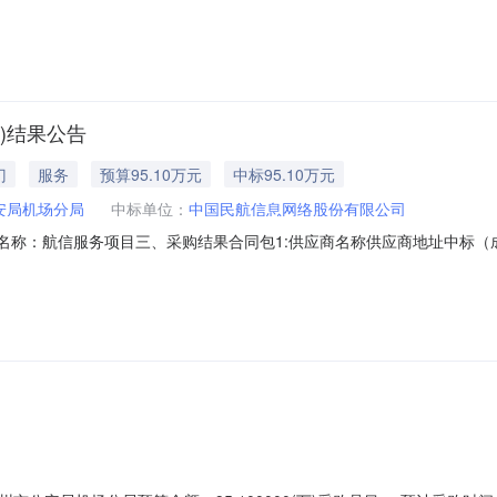
板街道和金垭镇交界处联系方式：0818-5981910供应商(乙方)：
主要信息主要标的：序号名称数量(单位)单价(元)总价(元)规格型号/服务要求1
)结果公告
门
服务
预算95.10万元
中标95.10万元
安局机场分局
中标单位：
中国民航信息网络股份有限公司
9二、项目名称：航信服务项目三、采购结果合同包1:供应商名称供应商地址
要标的信息合同包1(合同包一):服务类（中国民航信息网络股份有限公司）
出港数据推送服务；2、订座数据推送服务。通过专线+SFTP方式，点对点