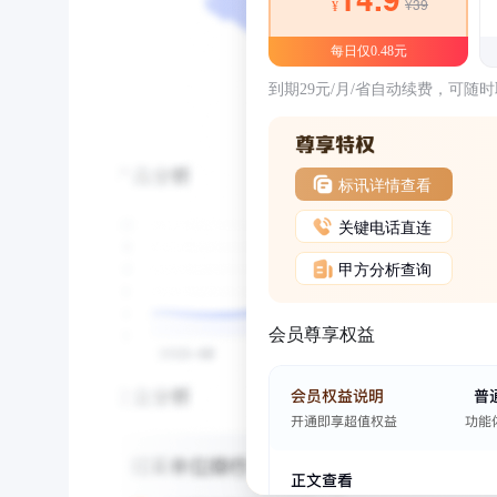
¥39
¥
每日仅0.48元
到期29元/月/省自动续费，可随
标讯详情查看
关键电话直连
甲方分析查询
会员尊享权益