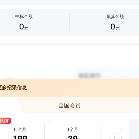
中标金额
预算金额
0
0
元
元
更多招采信息
全国会员
最划算
12个月
1个月
3个月
199
39
99