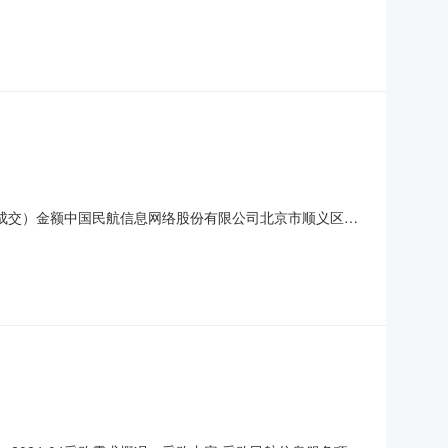
中国民航信息网络股份有限公司地址：北京市顺义区后沙峪镇裕
民航信息服务13,585,71
中标（成交）金额中国民航信息网络股份有限公司北京市顺义区后
品目号品目名称采购标的服务范围服务要求服务时间服务标准金额
进行民航信息传输，保证数据安全(报价不包含专线费用)。自合