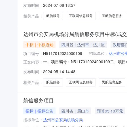
局机场分局地址：达州市达川区百节镇、高新区石
发布时间：
2024-07-08 18:57
民大街7号联系方式：010-57651105六、合同
相关产品：
航信服务
互联网信息服务
民航信息服务
达州市公安局机场分局航信服务项目中标(成交
中标｜中标通知
四川省｜达州市｜达川区
政府部
项目编号：
N5117012024000109
招标单位：
达州市公
一、项目编号：N511701202400010
正文内容：
沙峪镇裕民大街7号950,999.98元四、主
发布时间：
2024-05-14 14:48
(元)1-1互联网信息服务民航信息服务1、进
相关产品：
航信服务
互联网信息服务
民航信息服务
航信服务项目
招标｜招标公告
四川省｜眉山市
预算95.10万元
招标单位：
达州市公安局机场分局