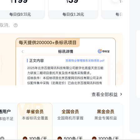
¥
¥
¥
每日仅0.55元
每日仅1.26元
每日仅1.08元
时取消。
查看全部权益