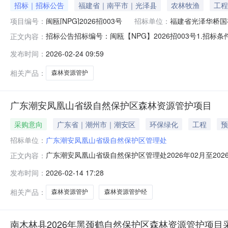
招标｜招标公告
福建省｜南平市｜光泽县
农林牧渔
工程
项目编号：
闽瓯[NPG]2026招003号
招标单位：
福建省光泽华桥国
招标公告招标编号：闽瓯【NPG】2026招003号1.招
正文内容：
拨款，招标人为：福建省光泽华桥国有林场，委托的招标代
发布时间：
2026-02-24 09:59
名称：光泽华桥国有林场2026-2028年森林资源管护项目；2
相关产品：
森林资源管护
广东潮安凤凰山省级自然保护区森林资源管护项目
采购意向
广东省｜潮州市｜潮安区
环保绿化
工程
预
招标单位：
广东潮安凤凰山省级自然保护区管理处
广东潮安凤凰山省级自然保护区管理处2026年02月至2
正文内容：
管护项目项目所在采购意向：广东潮安凤凰山省级自然保护区
发布时间：
2026-02-14 17:28
潮安凤凰山省级自然保护区森林资源管护项目预算金额：15
主要功能或
相关产品：
森林资源管护
森林资源管护经
南木林县2026年黑颈鹤自然保护区森林资源管护项目