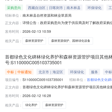
采购意向
西藏自治区｜日喀则市｜南木林县
环保绿化
工
招标单位：
南木林县自然资源和林业草原局
详情公告：政府采购意向为便于供应商及时了解政府采购信
正文内容：
意向公开工作的通知》（藏财采办〔2020〕140号）等
发布时间：
2026-02-13 10:59
2（至）3月采购意向公开如下：序号采购项目名称采购需
木林县2026年黑颈鹤自
相关产品：
森林资源管护
森林资源保护、园林绿化设备
首都绿色文化碑林绿化养护和森林资源管护项目其他
号:S110000C005103735001
中标｜中标通知
北京市｜海淀区
环保绿化
服务
中标
项目编号：
S110000C005103735001
招标单位：
首都绿色文化碑
首都绿色文化碑林绿化养护和森林资源管护项目其他林业服务采
正文内容：
项目编号：11000025210200152604-XM0
发布时间：
2026-02-12 16:28
633.89391万元（人民币）中标成交供应商名称、地
院5号
相关产品：
绿化养护
森林资源管护