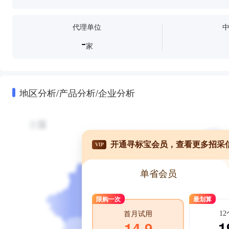
代理单位
-
家
地区分析/产品分析/企业分析
开通寻标宝会员，查看更多招采
VIP
单省会员
限购一次
最划算
1
首月试用
1
14.9