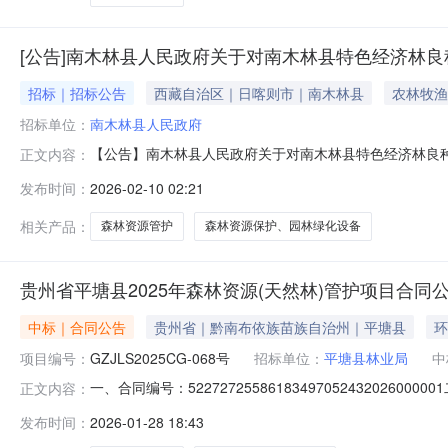
[公告]南木林县人民政府关于对南木林县特色经济林
招标｜招标公告
西藏自治区｜日喀则市｜南木林县
农林牧渔
招标单位：
南木林县人民政府
【公告】南木林县人民政府关于对南木林县特色经济林良
正文内容：
县自然资源和林业草原局投稿邮箱：nmlrmtzx_3366
发布时间：
2026-02-10 02:21
相关产品：
森林资源管护
森林资源保护、园林绿化设备
贵州省平塘县2025年森林资源(天然林)管护项目合同
中标｜合同公告
贵州省｜黔南布依族苗族自治州｜平塘县
环
项目编号：
GZJLS2025CG-068号
招标单位：
平塘县林业局
中
一、合同编号：5227272558618349705243202
正文内容：
称：贵州省平塘县2025年森林资源（天然林）管护项目五、
发布时间：
2026-01-28 18:43
方）：贵阳森林消防装备器材有限公司地址：贵州省贵阳市观山