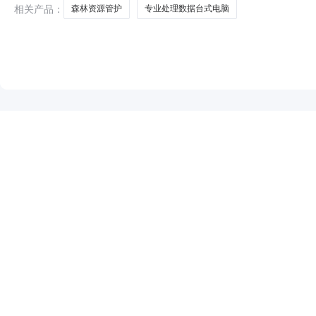
相关产品：
森林资源管护
专业处理数据台式电脑
NEW
HOT
5折起
暂时没有搜索结果…