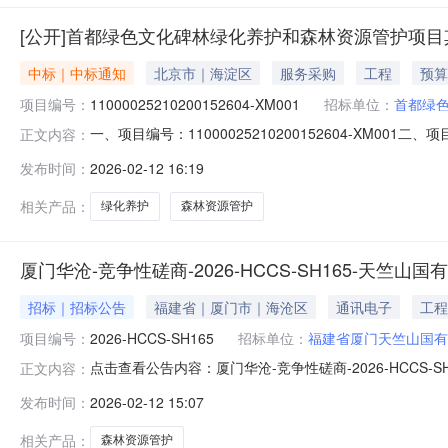
[公开]首都绿色文化碑林绿化养护和森林资源管护项
中标｜中标通知
北京市｜海淀区
服务采购
工程
预算
项目编号：
11000025210200152604-XM001
招标单位：
首都绿
一、项目编号：11000025210200152604-X
正文内容：
633.89391万元（人民币）中标成交供应商名称、地
发布时间：
2026-02-12 16:19
院5号楼5层5328室中标金额：250.63461万元中
额：
相关产品：
绿化养护
森林资源管护
厦门华沧-竞争性磋商-2026-HCCS-SH165-天竺山
招标｜招标公告
福建省｜厦门市｜海沧区
通讯电子
工程
项目编号：
2026-HCCS-SH165
招标单位：
福建省厦门天竺山国有
点击查看公告内容：厦门华沧-竞争性磋商-2026-HCCS-SH
正文内容：
发布时间：
2026-02-12 15:07
相关产品：
森林资源管护