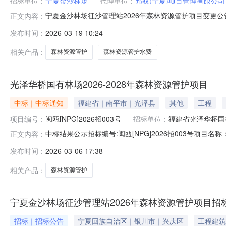
招标单位：
宁夏金沙林场
代理单位：
邦驭(宁夏)项目管理有限公司
宁夏金沙林场征沙管理站2026年森林资源管护项目变更公
正文内容：
⑴原建设规模及内容变更为：（1）森林资源管护，5003
发布时间：
2026-03-19 10:24
33734m；水泵维修电机，叶轮，出水管等共3台，配电
清单。⑵开标时间变
相关产品：
森林资源管护
森林资源管护水费
光泽华桥国有林场2026-2028年森林资源管护项目
中标｜中标通知
福建省｜南平市｜光泽县
其他
工程
项目编号：
闽瓯[NPG]2026招003号
招标单位：
福建省光泽华桥国
中标结果公示招标编号:闽瓯[NPG]2026招003号项目名
正文内容：
泽县月山佳苑4栋3楼闽瓯光泽分公司公开开标，由评标
发布时间：
2026-03-06 17:38
有林场；地址：光泽县华桥乡华桥228号；联系人：黄先生
址
相关产品：
森林资源管护
宁夏金沙林场征沙管理站2026年森林资源管护项目招
招标｜招标公告
宁夏回族自治区｜银川市｜兴庆区
工程建筑