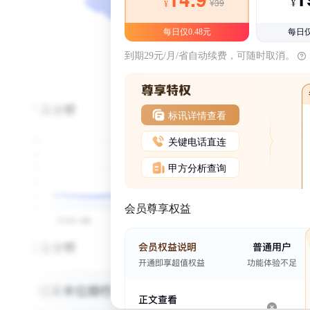
¥39
¥
¥
每日仅0.48元
每日仅
到期29元/月/省自动续费，可随时取消。
标讯详情查看
关键电话直连
甲方分析查询
会员尊享权益