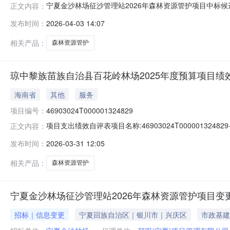
宁夏金沙林场征沙管理站2026年森林资源管护项目中标
正文内容：
公开招标的方式进行招标，已于2026年4月3日完成开
发布时间：
2026-04-03 14:07
程有限公司投标报价：壹佰叁拾贰万捌仟柒佰伍拾伍元叁角陆分（
分：84.
相关产品：
森林资源管护
琼中黎族苗族自治县百花岭林场2025年度预算项目绩
海南省
其他
服务
项目编号：
46903024T000001324829
项目支出绩效自评表项目名称:46903024T000001324
正文内容：
位:208003-琼中黎族苗族自治县百花岭林场是否线下报送:否资金
发布时间：
2026-03-31 12:05
其中：财政资金：30,000.0027,819.3027,819.30100
相关产品：
森林资源管护
宁夏金沙林场征沙管理站2026年森林资源管护项目变
招标｜信息变更
宁夏回族自治区｜银川市｜兴庆区
市政基建