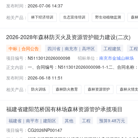
高管护人员业务水平和履职尽责能力，全面落实管护工作
发布时间：
2026-07-06 14:37
价。现将本次比选相关事项公告如下：一、项目内容：呼伦
屯林场三、项目地点：扎兰屯市区四、拦标价
相关产品：
林下经济培训
生态宣传培训
野生动植物监测
森
2026-2028年森林防灭火及资源管护能力建设(二次)
中标｜合同公告
四川省｜南充市｜高坪区
工程建筑
工程
项目编号：
N5113012026000098
招标单位：
南充市金城山林场
一、合同编号：N5113012026000098-1-1二、合同名
正文内容：
林防灭火及资源管护能力建设(二次)五、合同主体采购人（
发布时间：
2026-06-18 11:51
源服务有限责任公司地址：四川省南充市顺庆区南门北街14号
相关产品：
防火训练
森林防火教育
森林资源管护
森林火情
福建省建阳范桥国有林场森林资源管护承揽项目
福建省｜南平市｜建阳区
其他
工程
预算9.48万元
项目编号：
CG2026NP00147