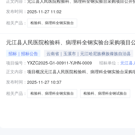
元江县人民医院检验科、病理科全钢实验台采购项目公开
正文内容：
政区域玉溪市公告时间2025-11-27获取招标文件时间2025-11-
发布时间：
2025-11-27 11:02
件售价￥0获取招标文件的地点云南省政府采购电子交易平台（政采云h
相关产品：
检验科、病理科全钢实验台
元江县人民医院检验科、病理科全钢实验台采购项目
招标｜招标公告
云南省｜玉溪市｜元江哈尼族彝族傣族自治县
项目编号：
YXZC2025-G1-00911-YJHN-0009
招标单位：
元江县
项目概况元江县人民医院检验科、病理科全钢实验台采购项目招标
正文内容：
于2025年12月18日09:00（北京时间）前递交投标文件。
发布时间：
2025-11-27 10:37
购项目预算金额（元）：331126最高限价（元）：331
相关产品：
检验科、病理科全钢实验台
检验科、病理科全钢试验台