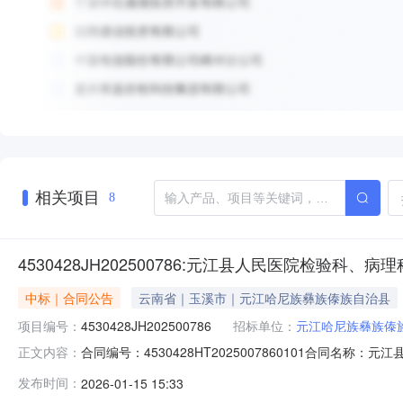
相关项目
8
4530428JH202500786:元江县人民医院检验科
中标｜合同公告
云南省｜玉溪市｜元江哈尼族彝族傣族自治县
项目编号：
4530428JH202500786
招标单位：
元江哈尼族彝族傣
合同编号：4530428HT2025007860101合同名称
正文内容：
病理科全钢实验台采购项目采购人（甲方）：元江哈尼族
发布时间：
2026-01-15 15:33
238766.00元合同签订日期：2026-01-14合同公