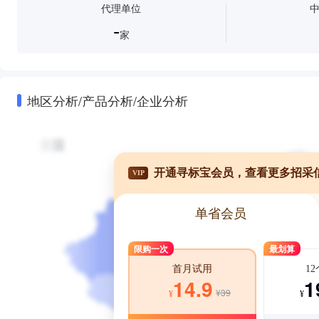
代理单位
-
家
地区分析/产品分析/企业分析
开通寻标宝会员，查看更多招采
VIP
单省会员
限购一次
最划算
1
首月试用
1
14.9
¥39
¥
¥