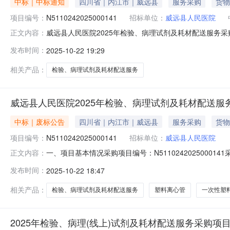
中标｜中标通知
四川省｜内江市｜威远县
服务采购
货物
项目编号：
N5110242025000141
招标单位：
威远县人民医院
威远县人民医院2025年检验、病理试剂及耗材配送服务采购项
正文内容：
送服务采购项目(二次)三、采购结果采购包3:供应商名
发布时间：
2025-10-22 19:29
1号楼6楼616-621室82,408.80元检验、病理（非挂网
相关产品：
检验、病理试剂及耗材配送服务
威远县人民医院2025年检验、病理试剂及耗材配送服
中标｜废标公告
四川省｜内江市｜威远县
服务采购
货物
项目编号：
N5110242025000141
招标单位：
威远县人民医院
一、项目基本情况采购项目编号：N5110242025000
正文内容：
因：递交响应文件的供应商不足三家，本次采购活动失败
发布时间：
2025-10-22 18:47
购。终止合同包：合同包4终止原因：符合专业条件的供
相关产品：
检验、病理试剂及耗材配送服务
塑料离心管
一次性塑
2025年检验、病理(线上)试剂及耗材配送服务采购项目