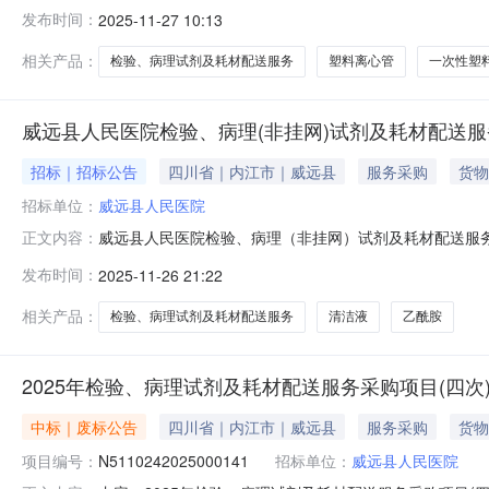
验、病理试剂及耗材配送服务采购项目(四次)五、合同主体采
发布时间：
2025-11-27 10:13
物科技有限公司地址：高新西区百草路898号成都智能信息产业
相关产品：
检验、病理试剂及耗材配送服务
塑料离心管
一次性塑
威远县人民医院检验、病理(非挂网)试剂及耗材配送
招标｜招标公告
四川省｜内江市｜威远县
服务采购
货物
招标单位：
威远县人民医院
威远县人民医院检验、病理（非挂网）试剂及耗材配送服
正文内容：
选预算金额：39072.34元最高限价：28917.20
发布时间：
2025-11-26 21:22
满1年，实际配送产品总金额达到合同总金额则合同终止；
点：威远县人民医院。3.付
相关产品：
检验、病理试剂及耗材配送服务
清洁液
乙酰胺
2025年检验、病理试剂及耗材配送服务采购项目(四次
中标｜废标公告
四川省｜内江市｜威远县
服务采购
货物
项目编号：
N5110242025000141
招标单位：
威远县人民医院