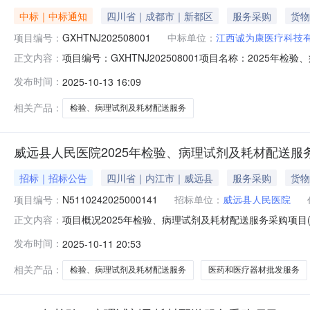
中标｜中标通知
四川省｜成都市｜新都区
服务采购
货物
项目编号：
GXHTNJ202508001
中标单位：
江西诚为康医疗科技
项目编号：GXHTNJ202508001项目名称：202
正文内容：
671,156.00元（大写：陆拾柒万壹仟壹佰伍拾陆元整
发布时间：
2025-10-13 16:09
108,900.00元（大写：壹拾万零捌仟玖佰元整）地址：
相关产品：
检验、病理试剂及耗材配送服务
威远县人民医院2025年检验、病理试剂及耗材配送服
招标｜招标公告
四川省｜内江市｜威远县
服务采购
货物
项目编号：
N5110242025000141
招标单位：
威远县人民医院
项目概况2025年检验、病理试剂及耗材配送服务采购项
正文内容：
件，并于2025年10月22日10时00分（北京时间）前提
发布时间：
2025-10-11 20:53
称：2025年检验、病理试剂及耗材配送服务采购项目(二次)
相关产品：
检验、病理试剂及耗材配送服务
医药和医疗器材批发服务