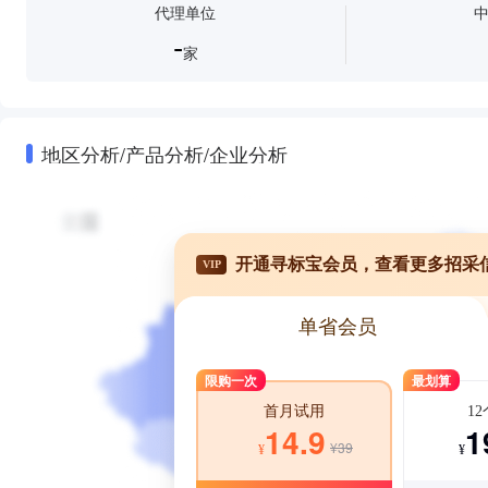
代理单位
-
家
地区分析/产品分析/企业分析
开通寻标宝会员，查看更多招采
VIP
单省会员
限购一次
最划算
1
首月试用
1
14.9
¥39
¥
¥