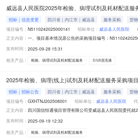
威远县人民医院2025年检验、病理试剂及耗材配送服
招标｜信息变更
四川省｜内江市｜威远县
服务采购
货物
项目编号：
N5110242025000141
招标单位：
威远县人民医院
一、项目基本情况原公告的采购项目编号：N511024202
正文内容：
正信息：更正事项：采购文件和采购公告更正原因：需对3.2.技
发布时间：
2025-09-28 15:31
0910:00:00。原公告的开启时间：2025-09-3010:00:0
相关产品：
检验、病理试剂及耗材配送服务
DAB清洗液
2025年检验、病理(线上)试剂及耗材配送服务采购项
招标｜招标公告
四川省｜内江市｜威远县
服务采购
货物
项目编号：
GXHTNJ202508001
招标单位：
威远县人民医院
代
四川国信恒通项目管理有限公司受威远县人民医院委托就202
正文内容：
以在四川招采交易信息网发布公告的形式，邀请不少于3家符合
发布时间：
2025-09-19 12:32
上）试剂及耗材配送服务采购项目（第二次）。三、采购预算
相关产品：
检验、病理试剂及耗材配送服务