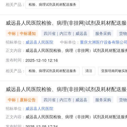
相关产品：
检验、病理试剂及耗材配送服务
威远县人民医院检验、病理(非挂网)试剂及耗材配送
中标｜中标通知
四川省｜内江市｜威远县
服务采购
货物
招标单位：
威远县人民医院
中标单位：
重庆大洲医疗设备有限公
威远县人民医院检验、病理（非挂网）试剂及耗材配送服
正文内容：
项目采购方式：单一来源预算金额：39,072.34元最高
发布时间：
2025-12-10 12:16
生产此试剂厂家数量稀少，所对应代理的经营商也很少，
保证金。本项目不接受联合体
相关产品：
检验、病理试剂及耗材配送服务
清洁
亚胺培南药敏实
威远县人民医院检验、病理(非挂网)试剂及耗材配送
中标｜废标公告
四川省｜内江市｜威远县
服务采购
货物
招标单位：
威远县人民医院
威远县人民医院检验、病理（非挂网）试剂及耗材配送服
正文内容：
二、项目流标的原因流标原因：递交比选文件的供应商不足
发布时间：
2025-12-05 17:34