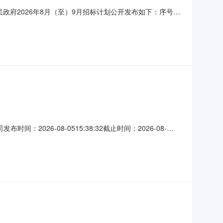
政府2026年8月（至）9月招标计划公开发布如下：序号项
水综合污染区域开展地下污水管道渗漏排查修复、历史排污
目勘察、设计、施工、监理、检测、造价咨询等内容
：2026-08-0515:38:32截止时间：2026-08-
5.0个13.02026-10-1400:00:00辅助设备类密封圈