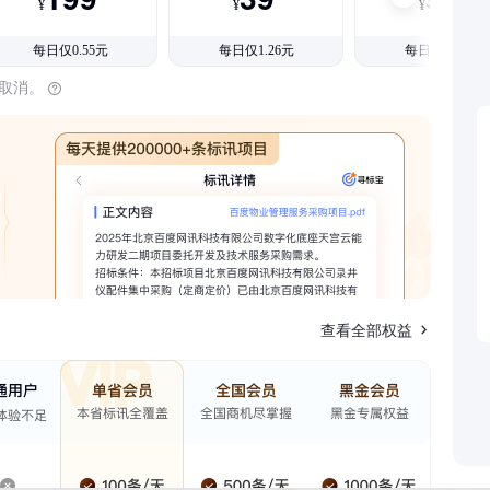
¥
¥
¥
每日仅0.55元
每日仅1.26元
每日仅1.08元
时取消。
查看全部权益