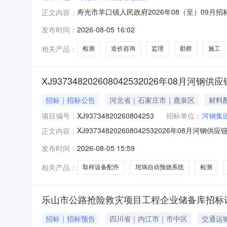
寿光市羊口镇人民政府2026年08（至）09
正文内容：
目名称项目概况招标内容概算投资招标方式招标
发布时间：
2026-08-05 16:02
沟渠水平阻隔、抽提系统建设及抽提地下水处理
5961.02万元公开招标2026年9月
相关产品：
检测
造价咨询
监理
勘察
施工
XJ937348202608042532026年08月
招标｜招标公告
河北省｜石家庄市｜鹿泉区
材料
项目编号：
XJ93734820260804253
招标单位：
河钢集
XJ937348202608042532026年08月
正文内容：
0715:38:32物料信息标地描述采购数量数量单位规
发布时间：
2026-08-05 15:59
（A-263）/036-15502-63-岛津MXF-2400荧光仪3
相关产品：
取样设备配件
坩埚自动预烧系统
检测
乐山市公路抢险救灾项目工程企业储备库招标
招标｜招标预告
四川省｜内江市｜市中区
交通运