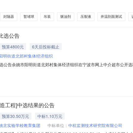
招标文件及投标文件的内容与中国石油天然气股份有限公司辽河油田阿鲁
工程设计、压裂工具、入井材料、压裂相关测试及压裂现场指挥等，预计工
封隔器
暂堵球
吊装
驱油剂
压裂液
井温剖面测试
比选公告
预算4800元
6天后投标截止
阳明街道北郊村集体经济组织
选公告余姚市阳明街道北郊村集体经济组织在宁波市网上中介超市公开选取
2608060078项目名称：阳明街道北郊村电容电器厂危旧改造工程中介服
中介服务完成期限要求：10天质量要求：无比选办法：直接选取法报价方
造工程]中选结果的公告
预算30.50万元
中标1.10万元
姚北实验学校教育集团
中标单位：
中杭监测技术研究院有限公司