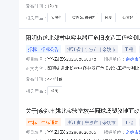
尔沁3口井风险压裂服务项目的中标人。请依据
发布时间：
1秒前
容：科尔沁3口井压裂风险服务，主要包括压裂
固定单价中标价格：见附表三、
相关产品：
暂堵剂
柔性暂堵绳结
检测
石英砂
阳明街道北郊村电容电器厂危旧改造工程检测
招标｜招标公告
浙江省｜宁波市｜余姚市
工程
项目编号：
YY-ZJBX-202608060078
招标单位：
余姚市
阳明街道北郊村电容电器厂危旧改造工程检测比
正文内容：
概况及竞价要求项目登记号：YY-ZJBX-20
发布时间：
4小时前
目总预算：0.45万元服务内容：CCTV检测
【4800元】，价
相关产品：
检测
关于[余姚市姚北实验学校半圆球场塑胶地面改
中标｜中标通知
浙江省｜宁波市｜余姚市
工程
项目编号：
YY-ZJBX-202608020005
招标单位：
余姚市