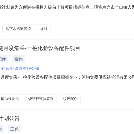
月招标计划表为方便潜在投标人提前了解项目招标信息，现将寿光市羊口镇人民
公告预计发布时间备注1寿光羊口化工产业园地下水污染管控项目对地下
、监测自然衰减等工作。主要包含寿光羊口化工产业园地下水污染管控项
地下水污染管控
设计
河钢供应链月度集采-一检化验设备配件项目
配件
货物
团供应链管理有限公司
河钢供应链月度集采-一检化验设备配件项目招标企业：河钢集团供应链管理有限公司发布时间
格标地税率交货期备注检测设备配件即时贴主机名称/型号:荧光光谱仪XRF-1800
.0件13.02026-09-2000:00:
辅助设备类
烧结杯试验装置
仪表配件
计划公告
输
工程