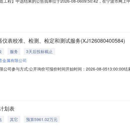
程】中选结果的公告我单位于2026-08-0609:50:42，在宁波市
号：YY-ZJBX-202608020005项目业主：余姚市姚北实验学校
改造工程中介服务事项：检测选取中介时间：2026-08-0609:50:4
仪表校准、检测、检定和测试服务(XJ126080400584)
表
服务
3天后投标截止
贵金属有限公司
方式:公开询价可报价时间开始时间：2026-08-0513:00:00结束时间：
标计划表
电
其它
预算5961.02万元