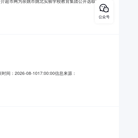
网上中介超市网为余姚市姚北实验学校教育集团公开选取“检测”中
教育集团项目地点：余姚市姚北实验学校项目总预算：30.5万元
2服务金额：下限：11000元至上限：1
公众号
2026-08-1017:00:00信息来源：