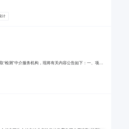
科尔沁旗分公司签订合同。中标条件：一、中标范围和内
作量3口井，按合同约定风险条款结算。二、中标价格：●
设计
“检测”中介服务机构，现将有关内容公告如下：一、项目
务事项：检测项目地点：余姚市阳明街道北郊村项目基本情况：项
式：采用【直接报价】方式。价格控制范围：中介项目预算总价