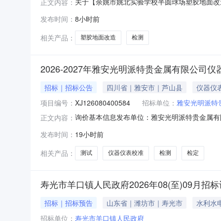
关于【余姚市姚北实验学校半圆球场塑胶地面改造工
正文内容：
介服务机构，现将中选结果相关事项公告如下：项目编
发布时间：
8小时前
采购项目名称：余姚市姚北实验学校半圆球场塑胶地面
相关产品：
塑胶地面改造
检测
2026-2027年雅安光明派特贵金属有限公司仪器
招标｜招标公告
四川省｜雅安市｜芦山县
仪器仪
项目编号：
XJ126080400584
招标单位：
雅安光明派特
询价基本信息发布单位：雅安光明派特贵金属有限公司参与
正文内容：
发布时间：
19小时前
相关产品：
测试
仪器仪表校准
检测
检定
寿光市羊口镇人民政府2026年08(至)09月招
招标｜招标预告
山东省｜潍坊市｜寿光市
水利水
招标单位：
寿光市羊口镇人民政府