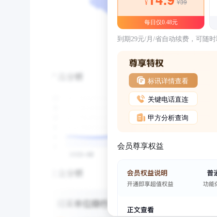
¥39
¥
每日仅0.48元
到期29元/月/省自动续费，可随
标讯详情查看
关键电话直连
甲方分析查询
会员尊享权益