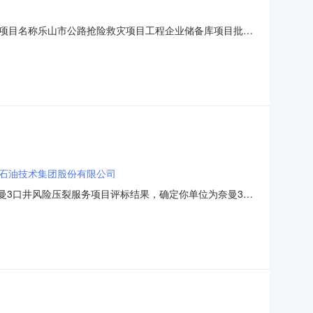
项目名称乐山市公路抢险救灾项目工程企业储备库项目批准
025〕4号)招标人乐山市公路建设服务中心联系人及联系
备库：含施工单位5-8家，监理、勘察设计、检测企业各3-5
石油技术集团股份有限公司
会对奈曼3口井风险压裂服务项目评标结果，确定你单位为奈曼3口
签订合同。中标条件：一、中标范围和内容：奈曼3口井压
结算。二、中标价格：●固定单价中标价格：见附表三、中标