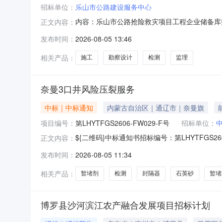
招标单位：
乐山市公路建设服务中心
内容：乐山市公路抢险救灾项目工程企业储备库
正文内容：
文件及文号（如有）乐山市人民政府办公室关于延
发布时间：
2026-08-05 13:46
方式罗女士:0833-2304788估算总投资（
家。拟招标内容序号招
相关产品：
施工
勘察设计
检测
监理
奈曼3口井风险压裂服务
中标｜中标通知
内蒙古自治区｜通辽市｜奈曼旗
项目编号：
第LHYTFGS2606-FW029-F号
招标单位：
${二维码}中标通知书招标编号：第LHYTFG
正文内容：
井风险压裂服务项目的中标人。请依据招标文件
发布时间：
2026-08-05 11:34
裂风险服务，主要包括压裂工程设计、压裂工具
工期：自中标通知书发放之
相关产品：
暂堵剂
检测
封隔器
石英砂
暂堵
博罗县沙河滨江农产融合发展项目招标计划