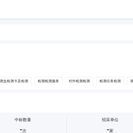
测盒检测卡及检测
检测检测服务
对外检测检测
检测任务检测
检测
脑血管检测
安检检测器
中标数量
招采单位
-
-
次
家