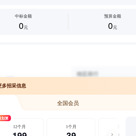
中标金额
预算金额
0
0
元
元
更多招采信息
全国会员
最划算
12个月
1个月
3个月
199
39
99