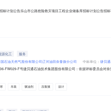
招标计划公告乐山市公路抢险救灾项目工程企业储备库招标计划公告招标
长《乐山市抢险救灾工程项目管理实施细则》有效期的通知(乐府办规〔2
元）0.01项目分类公路工程招标项目概况乐山市公路抢险救灾项目工程企业储
能源化工
服务
中国石油天然气股份有限公司辽河油田奈曼旗分公司
中标单位：
捷贝通
S2606-FW029-F号捷贝通石油技术集团股份有限公司：依据评标委员
及投标文件的内容与中国石油天然气股份有限公司辽河油田奈曼旗分公司
、入井材料及压裂现场指挥等，预计工作量3口井，按合同约定风险条款
球
吊装
驱油剂
压裂液
设计