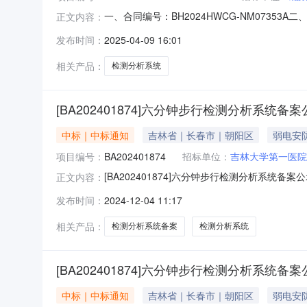
一、合同编号：BH2024HWCG-NM0735
正文内容：
4000112271728892769216四、项
发布时间：
2025-04-09 16:01
大学地址：北京市海淀区学院路37号联系方式：0
相关产品：
检测分析系统
[BA202401874]六分钟步行检测分析系统备案
中标｜中标通知
吉林省｜长春市｜朝阳区
弱电安
项目编号：
BA202401874
招标单位：
吉林大学第一医院
[BA202401874]六分钟步行检测分析系统备案
正文内容：
院（白求恩第一临床医学院）经办人王越晖预算金额
发布时间：
2024-12-04 11:17
泉区光谷科技园立翔慧科产业园6号楼B座4层
相关产品：
检测分析系统备案
检测分析系统
[BA202401874]六分钟步行检测分析系统备
中标｜中标通知
吉林省｜长春市｜朝阳区
弱电安