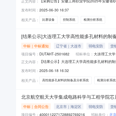
【采购公告】安徽工商职业学院2025年安徽省
正文内容：
设备采购第2包询比公告现对“安徽工商职业学院20
发布时间：
2025-06-30 16:37
价。一、项目概况根据安徽省职业院校技能大赛
本项项目学校预算
相关产品：
比赛设备
控制系统
检测分析系统
[结果公示]大连理工大学高性能多孔材料的制备及分
中标｜中标通知
辽宁省｜大连市
弱电安防
货
项目编号：
DUTAHT-2501682
招标单位：
大连理工大学
【结果公示】大连理工大学高性能多孔材料的制备及分
正文内容：
25016823.成交单位：大连博众科技有限公司4.成交金
发布时间：
2025-06-18 16:32
清单：序号产品名称商标品牌规格型号生产厂家数量单价
相关产品：
高性能多孔材料的制备及分析系统
检测分析系统
北京航空航天大学集成电路科学与工程学院芯片/
中标｜合同公告
北京市｜海淀区
弱电安防
货
项目编号：
4000112271728892769216
招标单位：
北