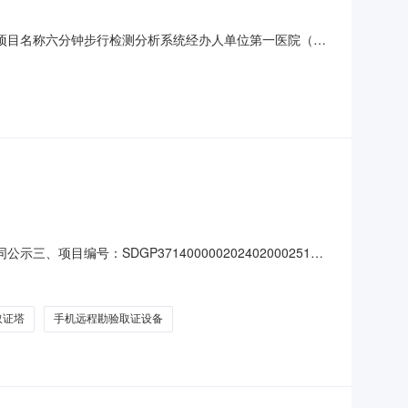
401874项目名称六分钟步行检测分析系统经办人单位第一医院（白
设备有限公司质保期12月联系地址河北省-石家庄市-鹿泉区光
关手续后100%付款。供应商联系手机
三、项目编号：SDGP371400000202402000251
系方式：18553426033供应商（乙方）：山东腾方电子
660102568六、合同
取证塔
手机远程勘验取证设备