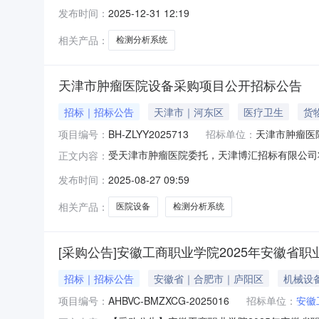
系统询价采购公告”，截止2025年12月19日
发布时间：
2025-12-31 12:19
确定福建山德科技有限公司中标。龙岩市新罗区疾病
相关产品：
检测分析系统
天津市肿瘤医院设备采购项目公开招标公告
招标｜招标公告
天津市｜河东区
医疗卫生
货
项目编号：
BH-ZLYY2025713
招标单位：
天津市肿瘤医
受天津市肿瘤医院委托，天津博汇招标有限公司
正文内容：
称：天津市肿瘤医院设备采购项目（二）项目编号：
发布时间：
2025-08-27 09:59
同签订后30日内三、项目需要落实的政府采购政
知》（财库[2022
相关产品：
医院设备
检测分析系统
[采购公告]安徽工商职业学院2025年安徽省
招标｜招标公告
安徽省｜合肥市｜庐阳区
机械设
项目编号：
AHBVC-BMZXCG-2025016
招标单位：
安徽