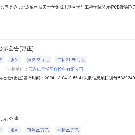
3A二、合同名称：北京航空航天大学集成电路科学与工程学院芯片/PCB微缺陷
目名称：北京航空航天大学集成电路科学与工程学院芯片/PCB微缺陷无损检测用3
10-82313349供应商（乙方）：上海福柯斯智能科技有限公司地址：上
公示公告(更正)
防
服务
预算22万元
中标21.85万元
中标单位：
石家庄星悦医疗设备有限公司
公示公告(更正)发布时间：2024-12-0410:56:41采购信息项目编号BA
220000.00人民币成交金额218500.00人民币成交供应商石家庄星
采购单位吉林大学第一医院（白求恩第一临床医学院）付款方式货到验收合格
案公示公告
防
服务
预算22万元
中标22万元