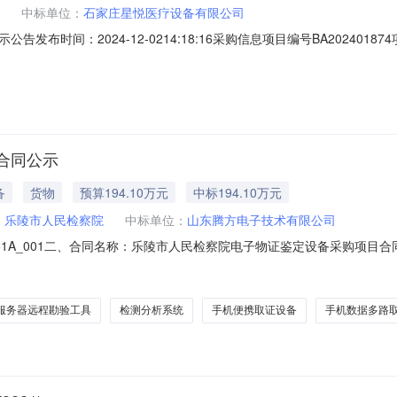
中标单位：
石家庄星悦医疗设备有限公司
公示公告发布时间：2024-12-0214:18:16采购信息项目编号BA202
000.00人民币成交金额220000.00人民币成交供应商石家庄星悦医疗
位吉林大学第一医院（白求恩第一临床医学院）付款方式货到验收合格办理相
合同公示
备
货物
预算194.10万元
中标194.10万元
：
乐陵市人民检察院
中标单位：
山东腾方电子技术有限公司
00251A_001二、合同名称：乐陵市人民检察院电子物证鉴定设备采购项目合同公示
采购项目五、合同主体采购人（甲方）：乐陵市人民检察院地址：null联
区工业北路4567号智荟瓴智造科技城一期D2号楼301C42联系方式：18
服务器远程勘验工具
检测分析系统
手机便携取证设备
手机数据多路