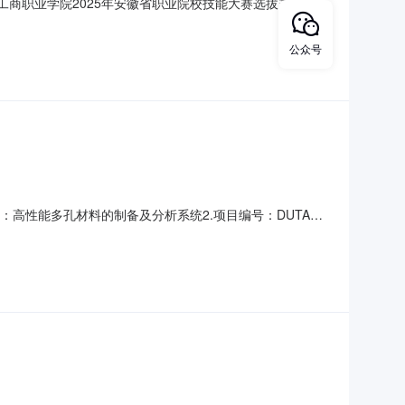
工商职业学院2025年安徽省职业院校技能大赛选拔赛的比赛
-BMZXCG-2025016）进行询比，欢迎合格的供应商报
经完成项目的选择，并完成了一些数字化设计的图纸工作。
公众号
：高性能多孔材料的制备及分析系统2.项目编号：DUTAHT-
方式：采购与招标中心邮箱：cgzbdlut@dlut.edu.cn7.采购