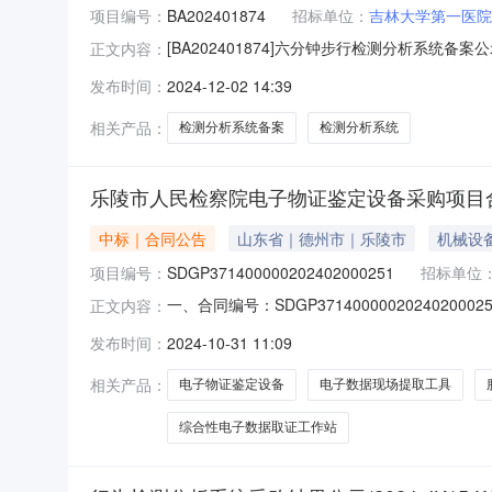
项目编号：
BA202401874
招标单位：
吉林大学第一医院
[BA202401874]六分钟步行检测分析系统备案
正文内容：
求恩第一临床医学院）经办人王越晖预算金额220
发布时间：
2024-12-02 14:39
谷科技园立翔慧科产业园6号楼B座4层采购单
相关产品：
检测分析系统备案
检测分析系统
乐陵市人民检察院电子物证鉴定设备采购项目
中标｜合同公告
山东省｜德州市｜乐陵市
机械设
项目编号：
SDGP371400000202402000251
招标单位
一、合同编号：SDGP3714000002024020
正文内容：
四、项目名称：乐陵市人民检察院电子物证鉴定设备
发布时间：
2024-10-31 11:09
技术有限公司地址：山东省济南市历城区临港经济开发
相关产品：
电子物证鉴定设备
电子数据现场提取工具
综合性电子数据取证工作站