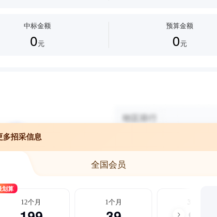
中标金额
预算金额
0
0
元
元
更多招采信息
全国会员
最划算
12个月
1个月
3个月
199
39
99