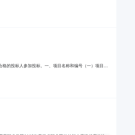
织开标，3家公司均符合要求。本次评标采用最低报价中标方式，
合格的投标人参加投标。一、项目名称和编号（一）项目名
算价格（万元）交货期1六分钟步行检测分析系统1套15自合
）及《财政部关于进一步加大政府采购支持中小企业力度的通