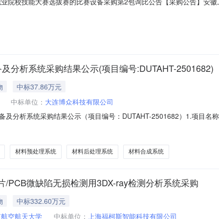
职业院校技能大赛选拔赛的比赛设备采购第2包询比公告【采购公告】安徽
25年安徽省职业院校技能大赛选拔赛的比赛设备采购”（项目编号：AHBVC
（高职组）方案的通知，学校现在正在进行准备下一阶段的备赛。前期已
析系统采购结果公示(项目编号:DUTAHT-2501682)
物
中标37.86万元
中标单位：
大连博众科技有限公司
析系统采购结果公示（项目编号：DUTAHT-2501682）1.项目名称
额:378600.0CNY5.公示期:2025年6月19日至2025年6月23日6.联系
金额（元）1检测分析系统亿科VGS-04A1.0303587.0303
材料预处理系统
材料后处理系统
材料合成系统
PCB微缺陷无损检测用3DX-ray检测分析系统采购
物
中标332.60万元
京航空航天大学
中标单位：
上海福柯斯智能科技有限公司