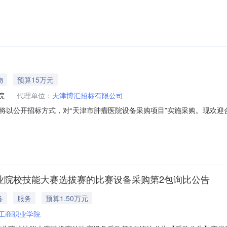
12时，共收到3家公司的报价文件。2025年12月29日经中心采购小组组
预防控制中心2025年12月30日
物
预算15万元
院
代理单位：
天津博汇招标有限公司
将以公开招标方式，对“天津市肿瘤医院设备采购项目”实施采购。现欢迎
BH-ZLYY2025713二、项目内容、数量及预算包号项目内容数量预
策1.根据《政府采购促进中小企业发展管理办法》（财库[2020]46号
职业院校技能大赛选拔赛的比赛设备采购第2包询比公告
备
服务
预算1.50万元
工商职业学院