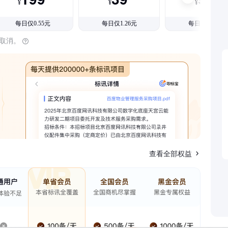
¥
¥
¥
每日仅0.55元
每日仅1.26元
每日仅1.08元
时取消。
查看全部权益