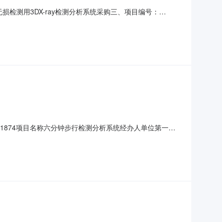
无损检测用3DX-ray检测分析系统采购三、项目编号：
DX-ray检测系统五、合同主体采购人（甲方）：北京航空航天
海市松江区九亭镇九新公路788号1幢1层
202401874项目名称六分钟步行检测分析系统经办人单位第一医
悦医疗设备有限公司质保期12月联系地址河北省-石家庄市-鹿
办理相关手续后100%付款。供应商