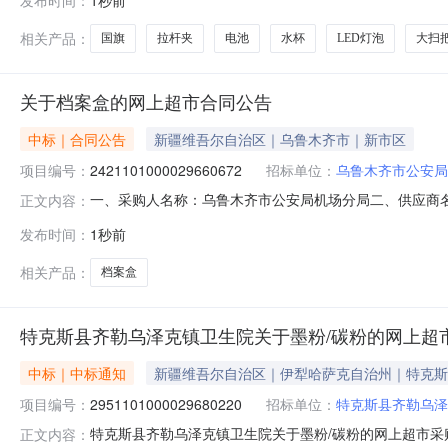
车间商超食堂50W球泡白光6500KE27螺口LED灯泡公牛/B
相关产品：
国旗
拉杆夹
电池
水杯
LED灯泡
大扫
关于档案盒的网上超市合同公告
中标｜合同公告
新疆维吾尔自治区｜乌鲁木齐市｜新市区
项目编号：
2421101000029660672
招标单位：
乌鲁木齐市公安局
一、采购人名称：乌鲁木齐市公安局机场分局二、供应商
正文内容：
目四、采购项目编号：2421101000029660672五、合
发布时间：
1秒前
森/JINGSENA4-55只10.0010100服务要求
相关产品：
档案盒
特克斯县齐勒乌泽克镇卫生院关于墨粉/碳粉的网上超
中标｜中标通知
新疆维吾尔自治区｜伊犁哈萨克自治州｜特克斯
项目编号：
2951101000029680220
招标单位：
特克斯县齐勒乌泽
特克斯县齐勒乌泽克镇卫生院关于墨粉/碳粉的网上超市采购项
正文内容：