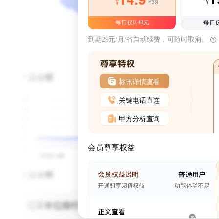
¥39
¥
¥
每日仅0.48元
每日仅
到期29元/月/省自动续费，可随时取消。
标讯详情查看
关键电话直连
甲方分析查询
会员尊享权益