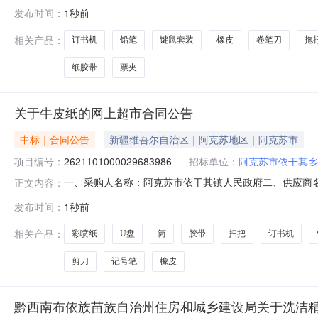
2621101000029684121五、合同编号：11N010
发布时间：
1秒前
案/SANISYA4空白牛皮纸-张2.00501002得力0385订书
相关产品：
订书机
铅笔
键鼠套装
橡皮
卷笔刀
拖
纸胶带
票夹
关于牛皮纸的网上超市合同公告
中标｜合同公告
新疆维吾尔自治区｜阿克苏地区｜阿克苏市
项目编号：
2621101000029683986
招标单位：
阿克苏市依干其乡
一、采购人名称：阿克苏市依干其镇人民政府二、供应商
正文内容：
2621101000029683986五、合同编号：11N010
发布时间：
1秒前
案/SANISYA4空白牛皮纸-张2.00501002得力0385订书
相关产品：
彩喷纸
U盘
筒
胶带
扫把
订书机
剪刀
记号笔
橡皮
黔西南布依族苗族自治州住房和城乡建设局关于洗洁