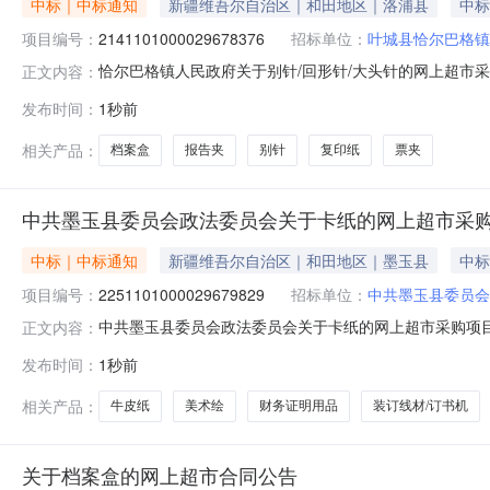
中标｜中标通知
新疆维吾尔自治区｜和田地区｜洛浦县
中标
项目编号：
2141101000029678376
招标单位：
叶城县恰尔巴格镇
恰尔巴格镇人民政府关于别针/回形针/大头针的网上超市采购项
正文内容：
人民政府关于别针/回形针/大头针的网上超市采购项目采购项目项
发布时间：
1秒前
所在行政区划编码:653224项目所在行政区划名称:新
相关产品：
档案盒
报告夹
别针
复印纸
票夹
中共墨玉县委员会政法委员会关于卡纸的网上超市采
中标｜中标通知
新疆维吾尔自治区｜和田地区｜墨玉县
中标
项目编号：
2251101000029679829
招标单位：
中共墨玉县委员会
中共墨玉县委员会政法委员会关于卡纸的网上超市采购项目（项
正文内容：
会政法委员会关于卡纸的网上超市采购项目采购项目项目编号:22
发布时间：
1秒前
编码:653222项目所在行政区划名称:新疆维吾尔自治区
相关产品：
牛皮纸
美术绘
财务证明用品
装订线材/订书机
关于档案盒的网上超市合同公告