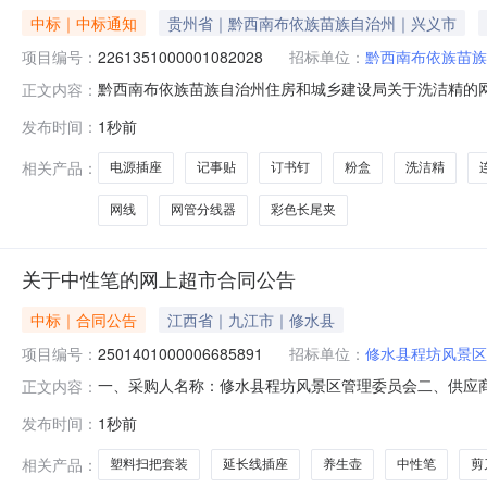
中标｜中标通知
贵州省｜黔西南布依族苗族自治州｜兴义市
项目编号：
2261351000001082028
招标单位：
黔西南布依族苗族
黔西南布依族苗族自治州住房和城乡建设局关于洗洁精的网上超
正文内容：
黔西南布依族苗族自治州住房和城乡建设局关于洗洁精的网上超市
发布时间：
1秒前
（元）:预算总额（元）:项目所在行政区划编码:52239
相关产品：
电源插座
记事贴
订书钉
粉盒
洗洁精
网线
网管分线器
彩色长尾夹
关于中性笔的网上超市合同公告
中标｜合同公告
江西省｜九江市｜修水县
项目编号：
2501401000006685891
招标单位：
修水县程坊风景区
一、采购人名称：修水县程坊风景区管理委员会二、供应
正文内容：
2501401000006685891五、合同编号：2026M08
发布时间：
1秒前
光/MGKGP1821盒2.0020402大可餐用托盘大可托盘大中小件1
相关产品：
塑料扫把套装
延长线插座
养生壶
中性笔
剪