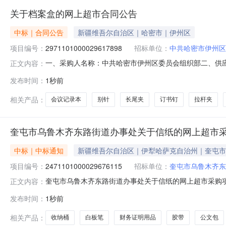
关于档案盒的网上超市合同公告
中标｜合同公告
新疆维吾尔自治区｜哈密市｜伊州区
项目编号：
2971101000029617898
招标单位：
中共哈密市伊州区
一、采购人名称：中共哈密市伊州区委员会组织部二、供
正文内容：
2971101000029617898五、合同编号：11N01061
发布时间：
1秒前
10.00181802白雪PVN-166宝珠/走珠/签字笔走珠笔白雪P
相关产品：
会议记录本
别针
长尾夹
订书钉
拉杆夹
奎屯市乌鲁木齐东路街道办事处关于信纸的网上超市
中标｜中标通知
新疆维吾尔自治区｜伊犁哈萨克自治州｜奎屯市
项目编号：
2471101000029676115
招标单位：
奎屯市乌鲁木齐东
奎屯市乌鲁木齐东路街道办事处关于信纸的网上超市采购项目（
正文内容：
齐东路街道办事处关于信纸的网上超市采购项目采购项目项目编号:
发布时间：
1秒前
所在行政区划编码:654003项目所在行政区划名称:新
相关产品：
收纳桶
白板笔
财务证明用品
胶带
公文包