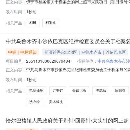
伊宁市档案馆关于档案盒的网上超市采购项目（项目编号:20
正文内容：
上超市采购项目采购项目项目编号:2011101000029679
发布时间：
1秒前
在行政区划名称:新疆维吾尔自治区伊犁哈萨克自治州伊宁
相关产品：
相册
档案盒
中共乌鲁木齐市沙依巴克区纪律检查委员会关于档案
中标｜中标通知
新疆维吾尔自治区｜乌鲁木齐市｜沙依巴克区
项目编号：
2551101000029679484
招标单位：
中共乌鲁木齐市沙
中共乌鲁木齐市沙依巴克区纪律检查委员会关于档案袋的网上超
正文内容：
中共乌鲁木齐市沙依巴克区纪律检查委员会关于档案袋的网上超市
发布时间：
1秒前
购计划金额（元）:项目所在行政区划编码:650103项
相关产品：
电源插座
订书钉
会议记录
洗洁精
回形针
洗衣粉
美术橡皮
恰尔巴格镇人民政府关于别针/回形针/大头针的网上