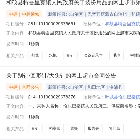
和硕县特吾里克镇人民政府关于装扮用品的网上超市
中标｜中标通知
新疆维吾尔自治区｜巴音郭楞蒙古自治州｜和硕
项目编号：
2811101000029675651
招标单位：
和硕县特吾里克镇
和硕县特吾里克镇人民政府关于装扮用品的网上超市采购项目（
正文内容：
克镇人民政府关于装扮用品的网上超市采购项目采购项目项目编号
发布时间：
1秒前
编码:652828项目所在行政区划名称:新疆维吾尔自治
相关产品：
灯笼
水拖
别针
会议记录本
毛巾
中性
关于别针/回形针/大头针的网上超市合同公告
中标｜合同公告
新疆维吾尔自治区｜和田地区｜洛浦县
项目编号：
2141101000029678376
招标单位：
叶城县恰尔巴格镇
一、采购人名称：恰尔巴格镇人民政府二、供应商名称：
正文内容：
2141101000029678376五、合同编号：11N0104
发布时间：
1秒前
针盒15.003452创易CY3392票夹/长尾夹创易CY3392盒6.
相关产品：
别针
档案盒
票夹
报告夹
复印纸