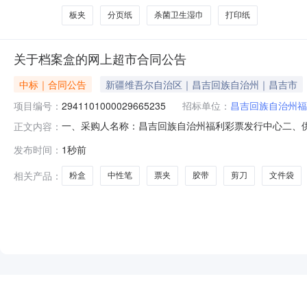
板夹
分页纸
杀菌卫生湿巾
打印纸
关于档案盒的网上超市合同公告
中标｜合同公告
新疆维吾尔自治区｜昌吉回族自治州｜昌吉市
项目编号：
2941101000029665235
招标单位：
昌吉回族自治州福
一、采购人名称：昌吉回族自治州福利彩票发行中心二、
正文内容：
项目四、采购项目编号：2941101000029665235五、
发布时间：
1秒前
力/deliPA01盒5.00201002得力33225美工刀得力/deli332
相关产品：
粉盒
中性笔
票夹
胶带
剪刀
文件袋
NEW
HOT
5折起