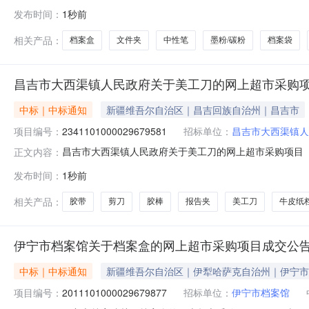
勒乌泽克镇卫生院关于墨粉/碳粉的网上超市采购项目采购项目项
发布时间：
1秒前
划编码:654027项目所在行政区划名称:新疆维吾尔自
相关产品：
档案盒
文件夹
中性笔
墨粉/碳粉
档案袋
昌吉市大西渠镇人民政府关于美工刀的网上超市采购
中标｜中标通知
新疆维吾尔自治区｜昌吉回族自治州｜昌吉市
项目编号：
2341101000029679581
招标单位：
昌吉市大西渠镇人
昌吉市大西渠镇人民政府关于美工刀的网上超市采购项目（项目
正文内容：
民政府关于美工刀的网上超市采购项目采购项目项目编号:2341
发布时间：
1秒前
划编码:652301项目所在行政区划名称:新疆维吾尔自
相关产品：
胶带
剪刀
胶棒
报告夹
美工刀
牛皮纸
伊宁市档案馆关于档案盒的网上超市采购项目成交公
中标｜中标通知
新疆维吾尔自治区｜伊犁哈萨克自治州｜伊宁市
项目编号：
2011101000029679877
招标单位：
伊宁市档案馆