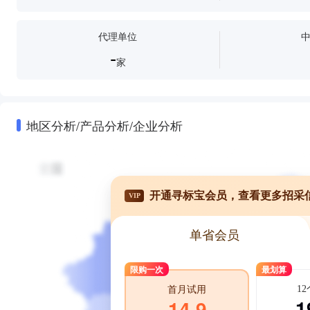
代理单位
-
家
地区分析/产品分析/企业分析
开通寻标宝会员，查看更多招采
VIP
单省会员
限购一次
最划算
1
首月试用
1
14.9