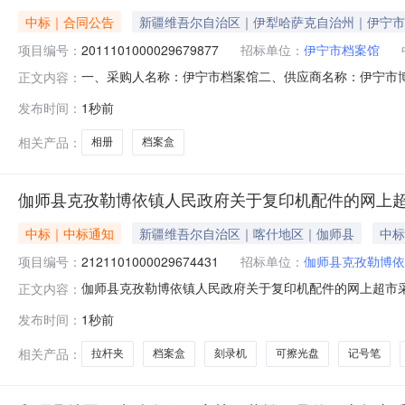
中标｜合同公告
新疆维吾尔自治区｜伊犁哈萨克自治州｜伊宁市
项目编号：
2011101000029679877
招标单位：
伊宁市档案馆
一、采购人名称：伊宁市档案馆二、供应商名称：伊宁市博珍办
正文内容：
同编号：11N01033656020261601六、合同内容：序号
发布时间：
1秒前
档案无品牌10052577492728本3.0050150服
相关产品：
相册
档案盒
伽师县克孜勒博依镇人民政府关于复印机配件的网上
中标｜中标通知
新疆维吾尔自治区｜喀什地区｜伽师县
中标
项目编号：
2121101000029674431
招标单位：
伽师县克孜勒博依
伽师县克孜勒博依镇人民政府关于复印机配件的网上超市采购项
正文内容：
孜勒博依镇人民政府关于复印机配件的网上超市采购项目采购项目
发布时间：
1秒前
在行政区划编码:653129项目所在行政区划名称:新疆
相关产品：
拉杆夹
档案盒
刻录机
可擦光盘
记号笔