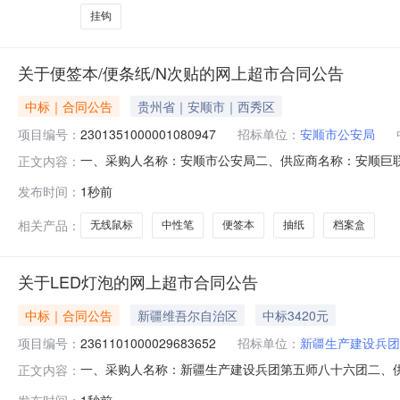
挂钩
关于便签本/便条纸/N次贴的网上超市合同公告
中标｜合同公告
贵州省｜安顺市｜西秀区
项目编号：
2301351000001080947
招标单位：
安顺市公安局
一、采购人名称：安顺市公安局二、供应商名称：安顺巨联办公
正文内容：
号：52049925521384210473142026003205六、
发布时间：
1秒前
力5602档案盒得力/deli5602,个5.001407003心相印DT32
相关产品：
无线鼠标
中性笔
便签本
抽纸
档案盒
关于LED灯泡的网上超市合同公告
中标｜合同公告
新疆维吾尔自治区
中标3420元
项目编号：
2361101000029683652
招标单位：
新疆生产建设兵团
一、采购人名称：新疆生产建设兵团第五师八十六团二、
正文内容：
号：2361101000029683652五、合同编号：11NMB
发布时间：
1秒前