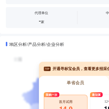
代理单位
-
家
地区分析/产品分析/企业分析
开通寻标宝会员，查看更多招采
VIP
单省会员
限购一次
最划算
1
首月试用
1
14.9