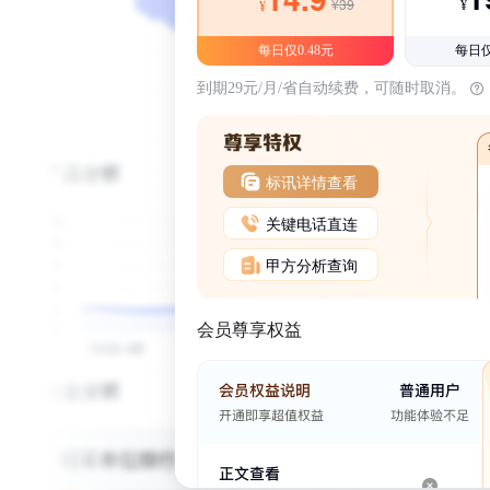
¥39
¥
¥
每日仅0.48元
每日仅
到期29元/月/省自动续费，可随时取消。
标讯详情查看
关键电话直连
甲方分析查询
会员尊享权益