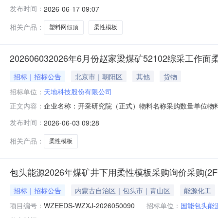
塑料网假顶及柔性模板采购公开招标中标候选人公示无标题
发布时间：
2026-06-17 09:07
司蒙西棋盘井煤矿东西区2026年度塑料网假顶及柔性模板采购
相关产品：
塑料网假顶
柔性模板
202606032026年6月份赵家梁煤矿52102综采工
招标｜招标公告
北京市｜朝阳区
其他
货物
招标单位：
天地科技股份有限公司
企业名称：开采研究院（正式）物料名称采购数量单位物料需
正文内容：
井下压裂工程技术部张恒恒2026-06-02采购要求采购员
发布时间：
2026-06-03 09:28
张恒恒联系电话：18966951456邮件地址：527927188@q
相关产品：
柔性模板
包头能源2026年煤矿井下用柔性模板采购询价采购(2F0020
招标｜招标公告
内蒙古自治区｜包头市｜青山区
能源化工
项目编号：
WZEEDS-WZXJ-2026050090
招标单位：
国能包头能