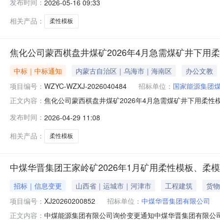
发布时间：
2026-05-16 09:33
相关产品：
柔性模板
焦化公司蒙西棋盘井煤矿2026年4月急需煤矿井下用
中标｜中标通知
内蒙古自治区｜乌海市｜海南区
办公文教
项目编号：
WZYC-WZXJ-2026040484
招标单位：
国家能源集团
焦化公司蒙西棋盘井煤矿2026年4月急需煤矿井下用柔性模
正文内容：
二、公告期：2026-04-29至2026-05-02三
发布时间：
2026-04-29 11:08
议；采购人采购管理部门负责受理采购投诉。异议接收单位：国家能
相关产品：
柔性模板
中煤华晋集团王家岭矿2026年1月矿用柔性模板、柔
招标｜信息变更
山西省｜运城市｜河津市
工程建筑
货物
项目编号：
XJ20260200852
招标单位：
中煤华晋集团有限公司
中煤能源集团有限公司询价变更通知中煤华晋集团有限公司现诚
正文内容：