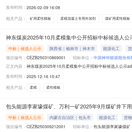
模板、柔模混凝土专用外加剂采购项目三、报价方式：（1）参与
发布时间：
2026-02-09 16:08
（2）受邀参与非公开询价业务的报价单位，请登录中煤供应链系统
相关产品：
矿用柔性模板
柔模混凝土专用外加剂
煤矿用柔性模板
神东煤炭2025年10月柔模集中公开招标中标候选人公
中标｜候选人公示
陕西省｜榆林市｜神木市
能源化工
货
项目编号：
CEZB250310869001
招标单位：
中国神华能源股份有
神东煤炭2025年10月柔模集中公开招标中标候选人公示adfc27
正文内容：
年10月柔模集中公开招标项目中标候选人公示项目名称：神东
发布时间：
2025-12-16 10:47
CEZB250310869001载明内容第一中标候选人第
相关产品：
柔模
柔性模板
包头能源李家壕煤矿、万利一矿2025年9月煤矿井下
中标｜候选人公示
内蒙古自治区｜包头市
能源化工
货物
项目编号：
CEZB250309212001
招标单位：
包头能源李家壕煤矿