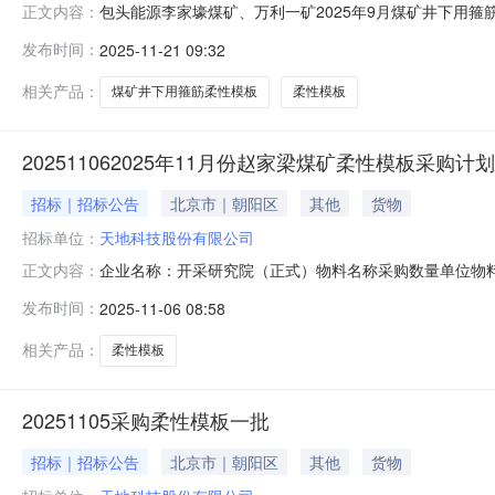
包头能源李家壕煤矿、万利一矿2025年9月煤矿井下用
正文内容：
购公开招标项目中标候选人公示项目名称：包头能源李家壕煤矿
发布时间：
2025-11-21 09:32
人情况标段（包）编号：CEZB250309212001
元）217
相关产品：
煤矿井下用箍筋柔性模板
柔性模板
202511062025年11月份赵家梁煤矿柔性模板采购计划
招标｜招标公告
北京市｜朝阳区
其他
货物
招标单位：
天地科技股份有限公司
企业名称：开采研究院（正式）物料名称采购数量单位物料需求
正文内容：
限公司井下压裂工程技术部张恒恒2025-11-04柔性模板1
发布时间：
2025-11-06 08:58
间：2025-11-1112:00:00收货地址：报价要求：
相关产品：
柔性模板
20251105采购柔性模板一批
招标｜招标公告
北京市｜朝阳区
其他
货物