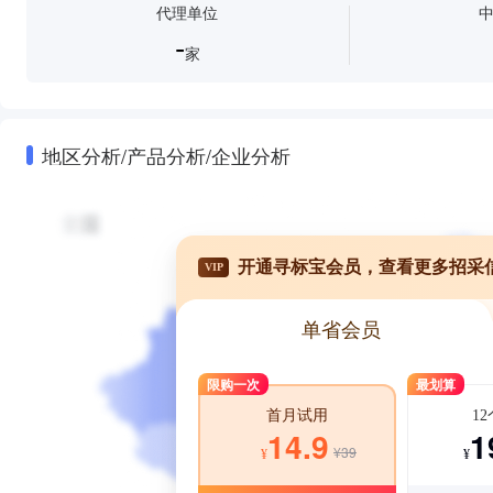
代理单位
-
家
地区分析/产品分析/企业分析
开通寻标宝会员，查看更多招采
VIP
单省会员
限购一次
最划算
1
首月试用
1
14.9
¥39
¥
¥