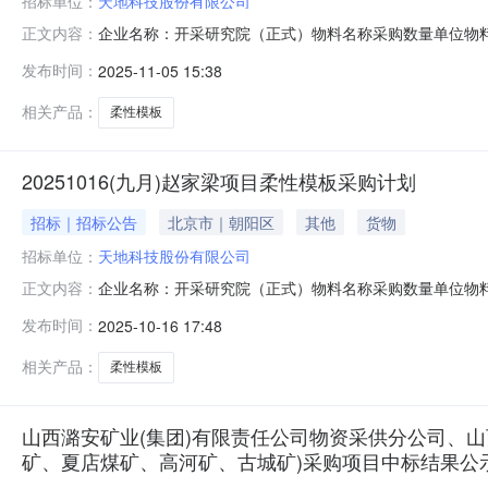
招标单位：
天地科技股份有限公司
企业名称：开采研究院（正式）物料名称采购数量单位物料
正文内容：
所李明2025-11-04采购要求采购员：李光截止时间：20
发布时间：
2025-11-05 15:38
17614131040邮件地址：527927188@qq.com
相关产品：
柔性模板
20251016(九月)赵家梁项目柔性模板采购计划
招标｜招标公告
北京市｜朝阳区
其他
货物
招标单位：
天地科技股份有限公司
企业名称：开采研究院（正式）物料名称采购数量单位物料需求
正文内容：
公司井下压裂工程技术部张恒恒2025-10-16柔性模板10
发布时间：
2025-10-16 17:48
2025-10-2412:00:00收货地址：报价要求：无付款
相关产品：
柔性模板
山西潞安矿业(集团)有限责任公司物资采供分公司、
矿、夏店煤矿、高河矿、古城矿)采购项目中标结果公