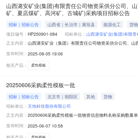
山西潞安矿业(集团)有限责任公司物资采供分公司、
矿、夏店煤矿、高河矿、古城矿)采购项目招标公告
招标｜招标公告
山西省｜长治市｜襄垣县
能源化工
货物
项目编号：
HP250901-084
招标单位：
山西潞安矿业(集团)有限
山西潞安矿业（集团）有限责任公司物资采供分公司、山
正文内容：
矿）采购招标公告招标项目所在地区：长治市一、招标条
发布时间：
2025-08-05 19:06
吾矿、王庄矿、漳村矿、常村矿、夏店煤矿、高河矿、古城矿
西潞安矿业（集团）有限责任公司物资采
相关产品：
柔性模板
20250606采购柔性模板一批
招标｜招标公告
北京市｜朝阳区
其他
货物
招标单位：
天地科技股份有限公司
20250606采购柔性模板一批物资信息物料名称采购数
正文内容：
研究所李明2025-06-05采购要求采购员:李光截止时间:20
发布时间：
2025-06-07 10:58
文档:履行方式:普通合同联系方式联系人:李明联系电话:1992907
相关产品：
柔性模板