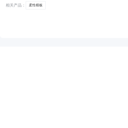
相关产品：
柔性模板
NEW
HOT
5折起
暂时没有搜索结果…