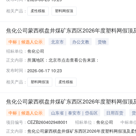
结果公告如下：一、中标结果包号包名称中标人CEZB260
二、本次招标联
相关产品：
柔性模板
塑料网假顶
焦化公司蒙西棋盘井煤矿东西区2026年度塑料网假
中标｜候选人公示
北京市
办公文教
货物
招标单位：
焦化公司
所属地区：北京市点击查看公告来源：
正文内容：
发布时间：
2026-06-17 10:23
相关产品：
塑料网假顶
柔性模板
焦化公司蒙西棋盘井煤矿东西区2026年度塑料网假
中标｜候选人公示
山东省｜泰安市｜岱岳区
日用百货
货
项目编号：
CEZB260402948001
招标单位：
焦化公司
中标单
焦化公司蒙西棋盘井煤矿东西区2026年度塑料网假顶及柔性模板采购
正文内容：