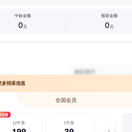
中标金额
预算金额
0
0
元
元
更多招采信息
全国会员
最划算
12个月
1个月
3个月
199
39
99