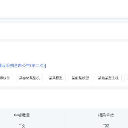
设采购意向公告(第二次)]
示软件
某存储某型机
某某模型
某船某模型
某船某型主机
中标数量
招采单位
-
-
次
家