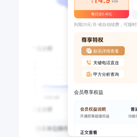
¥39
¥
每日仅0.48元
到期29元/月/省自动续费，可随
标讯详情查看
关键电话直连
甲方分析查询
会员尊享权益