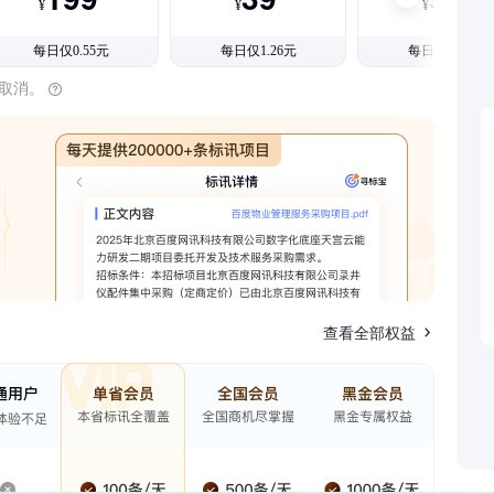
¥
¥
¥
每日仅0.55元
每日仅1.26元
每日仅1.08元
时取消。
查看全部权益