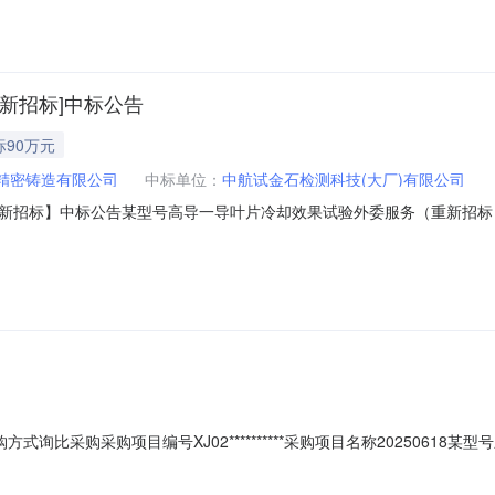
新招标]中标公告
标90万元
精密铸造有限公司
中标单位：
中航试金石检测科技(大厂)有限公司
标】中标公告某型号高导一导叶片冷却效果试验外委服务（重新招标）中标结果
叶片冷却效果试验外委服务（重新招标）:中标人：中航试金石检测科技（大
ubservice.com/）；中国航发网上商城电子招投标专区（http://ebid.aecc
式询比采购采购项目编号XJ02**********采购项目名称20250618某型号
06-1814:35至2025-06-2314:35最终用户上************司