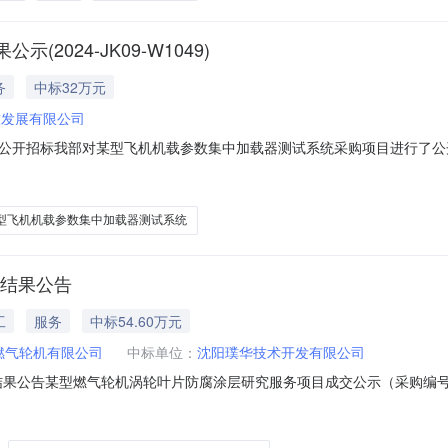
024-JK09-W1049)
务
中标32万元
技发展有限公司
公开招标我部对某型飞机机载参数集中加载器测试系统采购项目进行了公
测试系统二、项目编号：2024-JK09-W1049三、公示期限：2025年
价形式：总价，报价金额：320000.00（元）；第二名：成都恩菲特
型飞机机载参数集中加载器测试系统
-结果公告
工
服务
中标54.60万元
燃气轮机有限公司
中标单位：
沈阳璞华技术开发有限公司
告某型燃气轮机涡轮叶片防腐涂层研究服务项目成交公示（采购编号：LNZB-
机涡轮叶片防腐涂层研究服务项目（采购编号：LNZB-ZBB2025-003
．其他公示内容如有异议，请在公示期内向采购代理机构书面反映。三．监督部