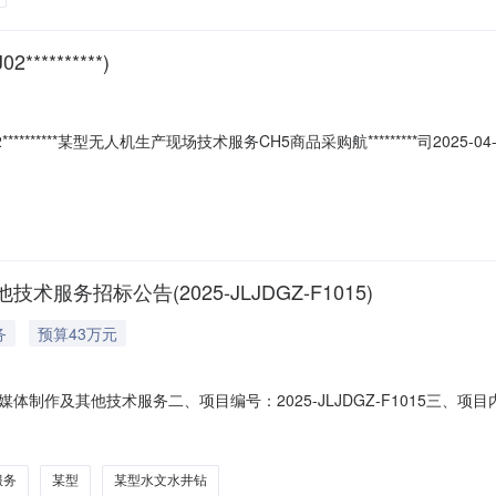
*******)
****某型无人机生产现场技术服务CH5商品采购航*********司2025-04-2
务招标公告(2025-JLJDGZ-F1015)
务
预算43万元
制作及其他技术服务二、项目编号：2025-JLJDGZ-F1015三、
钻机相关图册和挂图制作；（二）某型水文水井钻机构造与维修教程多媒
通过资格审查后领取。四、外协控制价43.0万元。五、报名单位资格条
服务
某型
某型水文水井钻