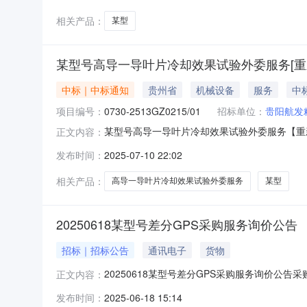
相关产品：
某型
某型号高导一导叶片冷却效果试验外委服务[重
中标｜中标通知
贵州省
机械设备
服务
中
项目编号：
0730-2513GZ0215/01
招标单位：
贵阳航发
某型号高导一导叶片冷却效果试验外委服务【重新招
正文内容：
中标人信息：标段(包)[001]某型号高导一导
发布时间：
2025-07-10 22:02
媒介：中国招标投标公共服务平台（http://www.cebp
相关产品：
高导一导叶片冷却效果试验外委服务
某型
20250618某型号差分GPS采购服务询价公告
招标｜招标公告
通讯电子
货物
20250618某型号差分GPS采购服务询价公告采购方
正文内容：
司状态报价中已有报价0家剩余天数4天报价起止时间2025-
发布时间：
2025-06-18 15:14