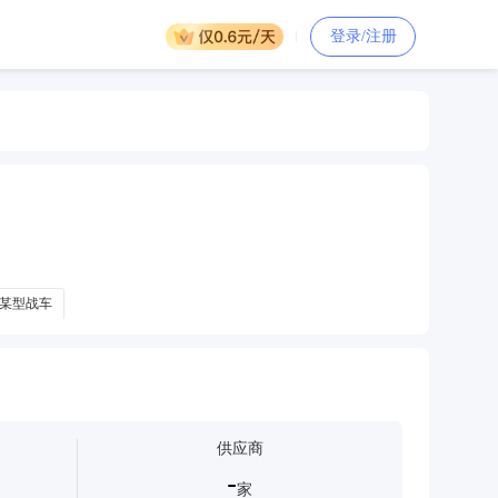
登录/注册
某型战车
供应商
-
家