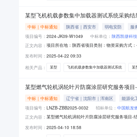
某型飞机机载参数集中加载器测试系统采购结果公示(2
中标｜中标通知
陕西省｜西安市
弱电安防
服
项目编号：
2024-JK09-W1049
中标单位：
陕西凯捷科
项目所在地：陕西省项目类别：物资采购方式：
正文内容：
示如下：一、项目名称：某型飞机机载参数集中加载器
发布时间：
2025-04-22 09:33
（1）：第一名：陕西凯捷科技发展有限公司，报
309000.00（元）；五、
相关产品：
某型
飞机机载参数集中加载器测试系统
某
某型燃气轮机涡轮叶片防腐涂层研究服务项目
中标｜中标通知
辽宁省｜沈阳市｜浑南区
能源化
项目编号：
LNZB-ZBB2025-0032
招标单位：
中国航发
某型燃气轮机涡轮叶片防腐涂层研究服务项目-结果公
正文内容：
公示结束时间：2025年4月11日本某型燃气轮
发布时间：
2025-04-10 18:58
有限公司成交价格：546,000.00(元)二