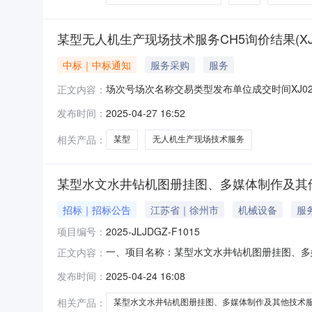
某型无人机生产现场技术服务CH5询价结果(XJ02***
中标｜中标通知
服务采购
服务
场次号场次名称交易类型发布单位成交时间XJ02******
正文内容：
发布时间：
2025-04-27 16:52
相关产品：
某型
无人机生产现场技术服务
某型水文水井钻机图册挂图、多媒体制作及其他技术服
招标｜招标公告
江苏省｜徐州市
机械设备
服
项目编号：
2025-JLJDGZ-F1015
一、项目名称：某型水文水井钻机图册挂图、多媒体
正文内容：
及其他技术服务主要包括：（一）某型水文水井
发布时间：
2025-04-24 16:08
处理。具体外协技术指标及服务要求需报名单位
保险、电力、电信等法人分支机
相关产品：
某型水文水井钻机图册挂图、多媒体制作及其他技术