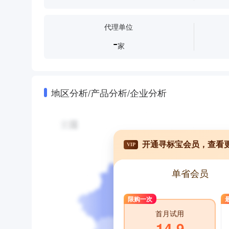
代理单位
-
家
地区分析/产品分析/企业分析
开通寻标宝会员，查看
VIP
单省会员
限购一次
首月试用
14.9