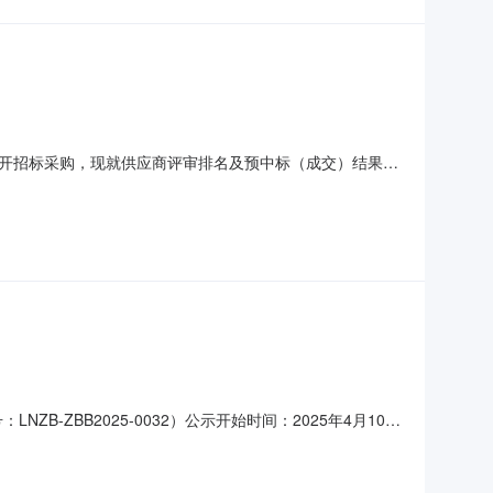
开招标采购，现就供应商评审排名及预中标（成交）结果公
04月22日至2025年04月24日四、评审结果：采购包
科技有限公司，报价形式：总价，报价金额：
ZBB2025-0032）公示开始时间：2025年4月10日
2）确定成交人如下；一．成交人信息成交人：沈阳璞华技术开发
门/四．联系方式采购人单位：中国航发燃气轮机有