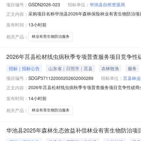
项目编号：
GSDN2026-023
招标单位：
华池县自然资源局
采购项目名称华池县2026年森林保险林业有害生物防治项
正文内容：
(元)454805.0项目单位华池县自然资源局项目单位地
发布时间：
13小时前
池县2026年森林保险林业有害生物防治项目001服务类45
相关产品：
林业有害生物防治服务
2026年莒县松材线虫病秋季专项普查服务项目竞争性
招标｜招标公告
山东省｜日照市｜莒县
农林牧渔
服务
项目编号：
SDGP371122000202602000289
招标单位：
莒县林业
2026年莒县松材线虫病秋季专项普查服务项目竞争性磋
正文内容：
（http://ggzyjy.rizhao.gov.cn/）。获取采购文件
发布时间：
14小时前
称：2026年莒县松材线虫病秋季专项普查服务项目采购方式：
相关产品：
林业有害生物防治服务
华池县2025年森林生态效益补偿林业有害生物防治项