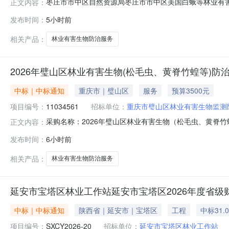
枣庄市市中区自然资源局枣庄市市中区美国白蛾等林业有害生物防
正文内容：
蛾等林业有害生物防治项目三、采购项目编码：SDGP370
发布时间：
5小时前
市中区自然资源局地址：枣庄市市中区振兴南路2号联系方式
相关产品：
林业有害生物防治服务
2026年璧山区林业有害生物(松毛虫、黄脊竹蝗等)防治
中标｜中标通知
重庆市｜璧山区
服务
预算3500元
项目编号：
11034561
招标单位：
重庆市璧山区林业有害生物监测
采购名称：2026年璧山区林业有害生物（松毛虫、黄脊竹蝗
正文内容：
联系人：张彬评审结果公告：分包名称供应商名称报价金额
发布时间：
6小时前
防治人工服务（补充）重庆市璧山区学明园林有限公司3500.03500
相关产品：
林业有害生物防治服务
延安市宝塔区林业工作站延安市宝塔区2026年度省
中标｜中标通知
陕西省｜延安市｜宝塔区
工程
中标31.
项目编号：
SXCY2026-20
招标单位：
延安市宝塔区林业工作站