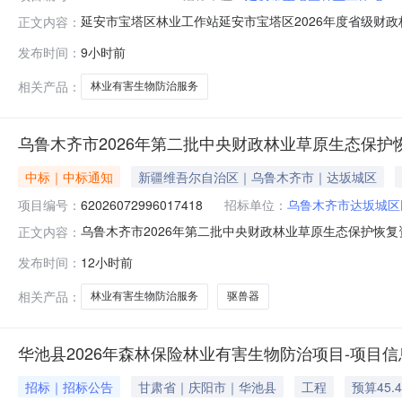
延安市宝塔区林业工作站延安市宝塔区2026年度省级财政
正文内容：
2026年度省级财政林业草原改革发展资金林业有害生物
发布时间：
9小时前
塔区南市办事处七里铺居委二庄科京华幼儿园右侧310,380
务类（延
相关产品：
林业有害生物防治服务
乌鲁木齐市2026年第二批中央财政林业草原生态保护恢
中标｜中标通知
新疆维吾尔自治区｜乌鲁木齐市｜达坂城区
项目编号：
62026072996017418
招标单位：
乌鲁木齐市达坂城区
乌鲁木齐市2026年第二批中央财政林业草原生态保护恢复资金
正文内容：
公示如下：一、项目信息项目名称：乌鲁木齐市2026年
发布时间：
12小时前
62026072996017418项目联系人：王旭明项目联系电话
相关产品：
林业有害生物防治服务
驱兽器
华池县2026年森林保险林业有害生物防治项目-项目信
招标｜招标公告
甘肃省｜庆阳市｜华池县
工程
预算45.