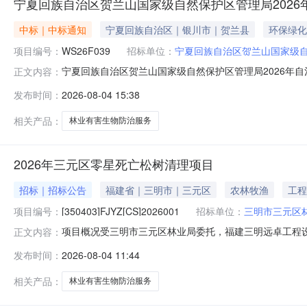
宁夏回族自治区贺兰山国家级自然保护区管理局202
中标｜中标通知
宁夏回族自治区｜银川市｜贺兰县
环保绿化
项目编号：
WS26F039
招标单位：
宁夏回族自治区贺兰山国家级
宁夏回族自治区贺兰山国家级自然保护区管理局2026年自治
正文内容：
项目名称：宁夏回族自治区贺兰山国家级自然保护区管理局
发布时间：
2026-08-04 15:38
标（成交）金额(元)宁夏浩满建设工程有限公司银川市兴庆区解放
相关产品：
林业有害生物防治服务
2026年三元区零星死亡松树清理项目
招标｜招标公告
福建省｜三明市｜三元区
农林牧渔
工程
项目编号：
[350403]FJYZ[CS]2026001
招标单位：
三明市三元区
项目概况受三明市三元区林业局委托，福建三明远卓工程设计咨询
正文内容：
的供应商前来参加。2026年三元区零星死亡松树清理项目的潜在
发布时间：
2026-08-04 11:44
采购文件，并于2026年08月17日09时00分00秒（北京时间
相关产品：
林业有害生物防治服务