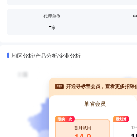
代理单位
-
家
地区分析/产品分析/企业分析
开通寻标宝会员，查看更多招采
VIP
单省会员
限购一次
最划算
1
首月试用
1
14.9