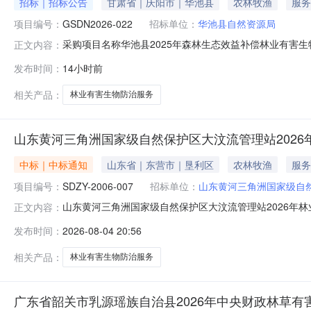
招标｜招标公告
甘肃省｜庆阳市｜华池县
农林牧渔
服务
项目编号：
GSDN2026-022
招标单位：
华池县自然资源局
采购项目名称华池县2025年森林生态效益补偿林业有害生
正文内容：
额(元)300000.0项目单位华池县自然资源局项目单位
发布时间：
14小时前
华池县2025年森林生态效益补偿林业有害生物防治项目001
相关产品：
林业有害生物防治服务
山东黄河三角洲国家级自然保护区大汶流管理站202
中标｜中标通知
山东省｜东营市｜垦利区
农林牧渔
服务
项目编号：
SDZY-2006-007
招标单位：
山东黄河三角洲国家级自
中标单位：
山东赫宇农业科技有限公
山东黄河三角洲国家级自然保护区大汶流管理站2026年林业有
正文内容：
家级自然保护区大汶流管理站2026年林业有害生物防治
发布时间：
2026-08-04 20:56
东黄河三角洲国家级自然保护区大汶流管理站2026年林
山东省东营
相关产品：
林业有害生物防治服务
广东省韶关市乳源瑶族自治县2026年中央财政林草有