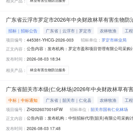
相关产品：
林业有害生物防治服务
广东省云浮市罗定市2026年中央财政林草有害生物防
招标｜招标公告
广东省｜云浮市｜罗定市
农林牧渔
工程
项目编号：
445381-YHCG-2026-003
招标单位：
罗定市林业局
公告内容：发布机构：罗定市盈和项目管理有限公司采购计划编号
正文内容：
理有限公司项目经办人：黄乔项目负责人：黄乔项目概况广
发布时间：
2026-08-03 18:34
https://gdgpo.czt.gd.gov.cn/获取采购文件，
相关产品：
林业有害生物防治服务
广东省韶关市本级(仁化林场)2026年中央财政林草
中标｜中标通知
广东省｜韶关市｜仁化县
农林牧渔
工程
项目编号：
ZH2026070016FW
招标单位：
韶关市国有仁化林场
公告内容：发布机构：中恒招标代理(韶关)有限公司采购计划编号
正文内容：
有限公司项目经办人：谢雪娣项目负责人：谢雪娣一、项目编
发布时间：
2026-08-03 17:48
购结果合同包1(广东省韶关市本级（仁化林场）2026