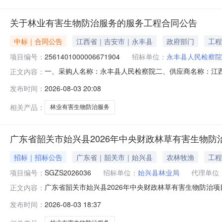
关于林业有害生物防治服务的服务工程合同公告
中标｜合同公告
江西省｜吉安市｜永丰县
政府部门
工程
项目编号：
2561401000006671904
招标单位：
永丰县人民检察院
一、采购人名称：永丰县人民检察院二、供应商名称：江
正文内容：
2561401000006671904五、合同编号：2026M08
发布时间：
2026-08-03 20:08
要求或标的基本概况：七、其它事项：无八、联系方式1、
名称：
相关产品：
林业有害生物防治服务
广东省韶关市始兴县2026年中央财政林草有害生物防
招标｜招标公告
广东省｜韶关市｜始兴县
农林牧渔
工程
项目编号：
SGZS2026036
招标单位：
始兴县林业局
代理单位
广东省韶关市始兴县2026年中央财政林草有害生物防治
正文内容：
蓉新村六街4栋A获取磋商文件，并于2026年8月14日09
发布时间：
2026-08-03 18:37
中央财政林草有害生物防治项目采购方式：竞争性磋商预算金
30