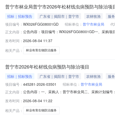
普宁市林业局普宁市2026年松材线虫病预防与除治项
招标｜招标预告
广东省｜揭阳市｜普宁市
农林牧渔
服务
项目编号：
WX026FGG08001GD
招标单位：
普宁市林业局
代
公告内容：项目编号：WX026FGG08001GD一、采购
正文内容：
业有害生物防治服务三、本公告期限（不得少于5个工作日）自：20
发布时间：
2026-08-04 11:37
有异议的，可以自公告开始之日起至公告期满后5个工作
相关产品：
林业有害生物防治服务
普宁市2026年松材线虫病预防与除治项目
招标｜招标预告
广东省｜揭阳市｜普宁市
农林牧渔
服务
项目编号：
445281-2026-03501
招标单位：
普宁市林业局
公告内容：一、采购人：普宁市林业局二、采购计划编号：44
正文内容：
治服务五、采购预算金额（元）：2995819.96六、需求时间：七
发布时间：
2026-08-04 11:22
相关产品：
林业有害生物防治服务