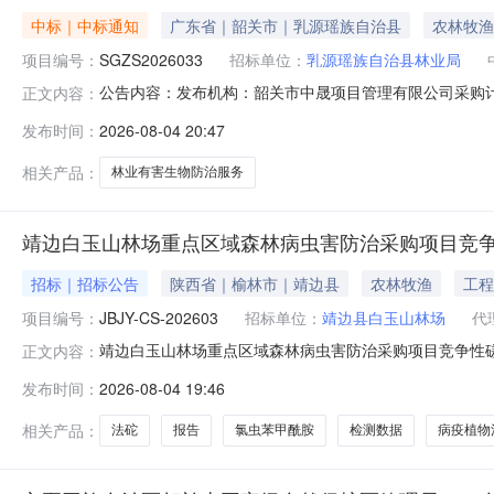
中标｜中标通知
广东省｜韶关市｜乳源瑶族自治县
农林牧渔
项目编号：
SGZS2026033
招标单位：
乳源瑶族自治县林业局
公告内容：发布机构：韶关市中晟项目管理有限公司采购计划编号
正文内容：
理有限公司项目经办人：冯会项目负责人：付秋芬一、项目编
发布时间：
2026-08-04 20:47
合同包1(广东省韶关市乳源瑶族自治县2026年中央财政
相关产品：
林业有害生物防治服务
靖边白玉山林场重点区域森林病虫害防治采购项目竞
招标｜招标公告
陕西省｜榆林市｜靖边县
农林牧渔
工程
项目编号：
JBJY-CS-202603
招标单位：
靖边县白玉山林场
代
靖边白玉山林场重点区域森林病虫害防治采购项目竞争性
正文内容：
（陕西省）使用CA锁报名后自行下载获取采购文件，并于202
发布时间：
2026-08-04 19:46
边白玉山林场重点区域森林病虫害防治采购项目采购方式：竞
金额：
相关产品：
法砣
报告
氯虫苯甲酰胺
检测数据
病疫植物