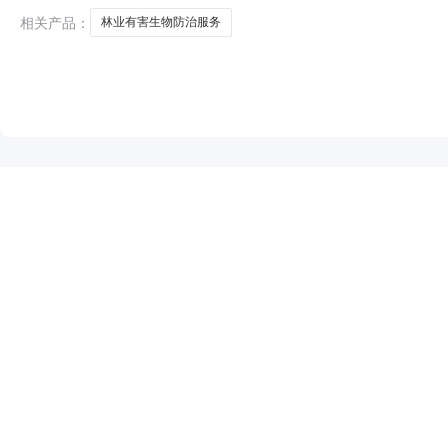
相关产品：
林业有害生物防治服务
NEW
HOT
5折起
暂时没有搜索结果…