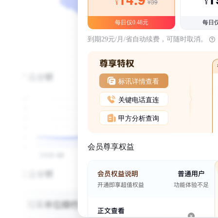
¥39
¥
¥
每日仅0.48元
每日仅
到期29元/月/省自动续费，可随时取消。
标讯详情查看
关键电话直连
甲方分析查询
会员尊享权益