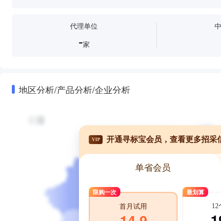
代理单位
-
家
地区分析/产品分析/企业分析
开通寻标宝会员，查看更多招采
VIP
单省会员
限购一次
最划算
1
首月试用
1
14.9