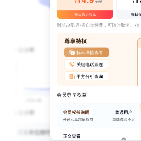
¥39
¥
¥
每日仅0.48元
每日仅
到期29元/月/省自动续费，可随时取消。
标讯详情查看
关键电话直连
甲方分析查询
会员尊享权益