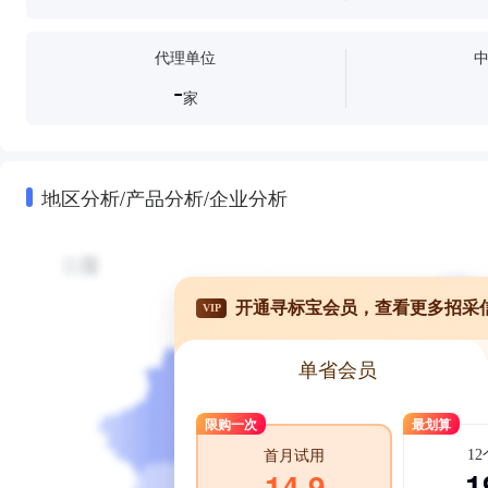
代理单位
-
家
地区分析/产品分析/企业分析
开通寻标宝会员，查看更多招采
VIP
单省会员
限购一次
最划算
1
首月试用
1
14.9