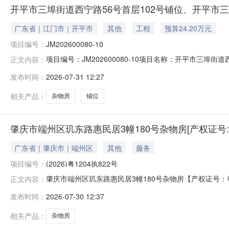
开平市三埠街道西宁路56号首层102号铺位、开平市三埠
广东省｜江门市｜开平市
其他
工程
预算24.20万元
项目编号：
JM202600080-10
项目编号：JM202600080-10项目名称：开平市三埠
正文内容：
编号：JM26141-10标的名称：开平市三埠街道西宁路
发布时间：
2026-07-31 12:27
市公有企业资产管理有限公司委托，我司通过公开市场转让开
相关产品：
杂物房
铺位
肇庆市端州区玑东路惠民居3幢180号杂物房[产权证号:粤(
广东省｜肇庆市｜端州区
其他
服务
项目编号：
(2026)粤1204执822号
肇庆市端州区玑东路惠民居3幢180号杂物房【产权证号：粤
正文内容：
查情况表标的名称肇庆市端州区玑东路惠民居3幢180号杂物房
发布时间：
2026-07-30 12:37
居3幢房屋用途车库/车位权利性质出让房屋性质市场化商品
相关产品：
杂物房