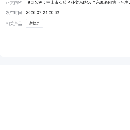
项目名称：中山市石岐区孙文东路56号东逸豪园地下车库U-3
正文内容：
的编号：GR2025GD0004797-3公告性质：正
发布时间：
2026-07-24 20:32
持有标的资产，并委托交易机构公开披露资产转让信息和
晰，我
相关产品：
杂物房
NEW
HOT
5折起
暂时没有搜索结果…