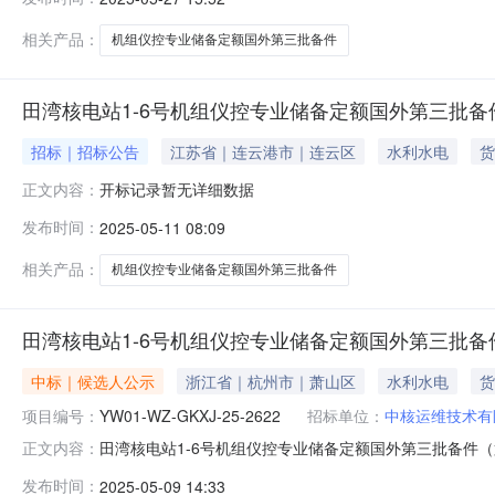
经结束，评审委员会推荐成交候选人情况如下：序号成交候选
相关产品：
机组仪控专业储备定额国外第三批备件
田湾核电站1-6号机组仪控专业储备定额国外第三批备
招标｜招标公告
江苏省｜连云港市｜连云区
水利水电
货
开标记录暂无详细数据
正文内容：
发布时间：
2025-05-11 08:09
相关产品：
机组仪控专业储备定额国外第三批备件
田湾核电站1-6号机组仪控专业储备定额国外第三批备
中标｜候选人公示
浙江省｜杭州市｜萧山区
水利水电
货
项目编号：
YW01-WZ-GKXJ-25-2622
招标单位：
中核运维技术有
田湾核电站1-6号机组仪控专业储备定额国外第三批备件
正文内容：
选人公示1、项目基本信息项目名称：田湾核电站1-6号机组仪
发布时间：
2025-05-09 14:33
09日14时05分-2025年05月13日00时00分3