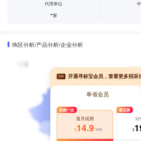
代理单位
-
家
地区分析/产品分析/企业分析
开通寻标宝会员，查看更多招采
VIP
单省会员
限购一次
最划算
1
首月试用
1
14.9
¥39
¥
¥