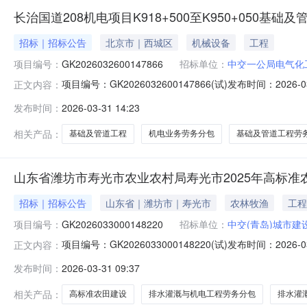
长治国道208机电项目K918+500至K950+050基础
招标｜招标公告
北京市｜西城区
机械设备
工程
项目编号：
GK2026032600147866
招标单位：
中交一公局电气化
项目编号：GK2026032600147866(试)发布时间：20
正文内容：
（项目名称）K918+500至K950+050基础及管道工程
发布时间：
2026-03-31 14:23
长治国道208机电项目K918+500至K950+050基
相关产品：
基础及管道工程
机电业务劳务分包
基础及管道工程劳
山东省潍坊市寿光市农业农村局寿光市2025年高标
招标｜招标公告
山东省｜潍坊市｜寿光市
农林牧渔
工程
项目编号：
GK2026033000148220
招标单位：
中交(青岛)城市建
项目编号：GK2026033000148220(试)发布时间：
正文内容：
目施工-台头镇片区项目经理部寿光市农业农村局寿光市2
发布时间：
2026-03-31 09:37
告（招标编号：GK2026033000148220(试)）1
相关产品：
高标准农田建设
排水灌溉与机电工程劳务分包
排水灌