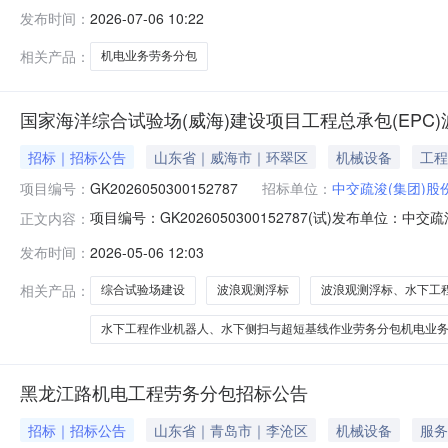
信创园一期夜景照明改造项目（G6F-1地块、G7F-1地块
发布时间：
2026-07-06 10:22
地块）施工（项目名称）标段一、标段二机电业务劳务分包招
相关产品：
机电业务劳务分包
国家海洋综合试验场(威海)建设项目工程总承包(EP
招标｜招标公告
山东省｜威海市｜环翠区
机械设备
工程
项目编号：
GK2026050300152787
招标单位：
中交疏浚(集团)股
项目编号：GK2026050300152787(试)发布单
正文内容：
机器人、水下侧扫与超短基线作业劳务分包机电业务（专业类
发布时间：
2026-05-06 12:03
（EPC）波浪观测浮标、水下工程作业机器人、水下侧扫与
相关产品：
综合试验场建设
波浪观测浮标
波浪观测浮标、水下工
水下工程作业机器人、水下侧扫与超短基线作业劳务分包机电业
黑龙江路机电工程劳务分包招标公告
招标｜招标公告
山东省｜青岛市｜李沧区
机械设备
服务