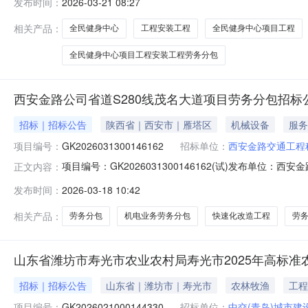
发布时间：
2026-03-21 08:27
GK202603……济宁高新区全民健身中心项目(EPC)工程安
相关产品：
全民健身中心
工程安装工程
全民健身中心项目工程
全民健身中心项目工程安装工程劳务分包
西安金路公司省道S280线茂名大道项目劳务分包招标
招标｜招标公告
陕西省｜西安市｜雁塔区
机械设备
服务
项目编号：
GK2026031300146162
招标单位：
西安金路交通工程
项目编号：GK2026031300146162(试)发布
正文内容：
业类别名称）劳务分包招标公告（招标编号：GK20260313
发布时间：
2026-03-18 10:42
告.pdf
相关产品：
劳务分包
机电业务劳务分包
快速化改造工程
劳
山东省潍坊市寿光市农业农村局寿光市2025年高标
招标｜招标公告
山东省｜潍坊市｜寿光市
农林牧渔
工程
项目编号：
GK2026021000144330
招标单位：
中交(青岛)城市建