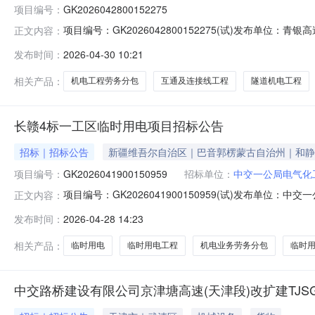
项目编号：
GK2026042800152275
项目编号：GK2026042800152275(试)发布
正文内容：
告（招标编号：GK2026042800152275(试)
发布时间：
2026-04-30 10:21
工程劳务分包招标公告.pdf
相关产品：
机电工程劳务分包
互通及连接线工程
隧道机电工程
长赣4标一工区临时用电项目招标公告
招标｜招标公告
新疆维吾尔自治区｜巴音郭楞蒙古自治州｜和静
项目编号：
GK2026041900150959
招标单位：
中交一公局电气化
项目编号：GK2026041900150959(试)发布
正文内容：
件名称）机电业务（专业类别名称）劳务分包招标公告（招标编号：
发布时间：
2026-04-28 14:23
相关产品：
临时用电
临时用电工程
机电业务劳务分包
临时
中交路桥建设有限公司京津塘高速(天津段)改扩建TJS