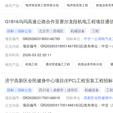
实施，现
相关产品：
电伴热安装工程劳务分包
电伴热安装工程
机电业务劳
G1816乌玛高速公路合作至赛尔龙段机电工程项目通
招标｜招标公告
北京市｜西城区
机械设备
工程
项目编号：
GK2026031800146795
招标单位：
中交一公局电气化
项目编号：GK2026031800146795(试)发布单
正文内容：
信管道施工工程（项目名称）通信管道施工工程（包件名称
发布时间：
2026-03-22 20:11
项目通信管道施工工程招标公告.pdf
相关产品：
机电工程
通信管道施工工程
机电业务劳务分包
济宁高新区全民健身中心项目(EPC)工程安装工程招
招标｜招标公告
四川省｜成都市｜成华区
机械设备
工程
项目编号：
GK2026031700146616
招标单位：
高新区全民健身中
项目编号：GK2026031700146616(试)发布
正文内容：
(EPC)工程安装工程（项目名称）济宁高新区全民健身