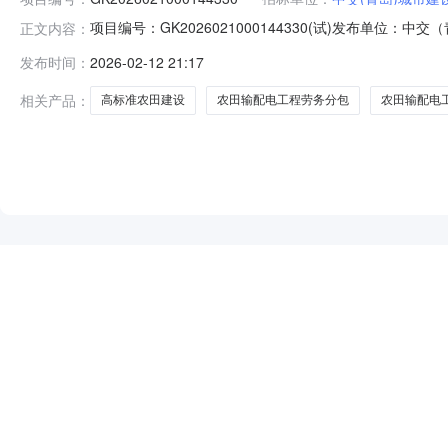
项目编号：GK2026021000144330(试)发布单
正文内容：
览：农田输配电工程寿光公开招标方案（项目名称）农田输配电
发布时间：
2026-02-12 21:17
件本招标项目农田……山东省潍坊市寿光市农业农村局寿光市
相关产品：
高标准农田建设
农田输配电工程劳务分包
农田输配电
NEW
HOT
5折起