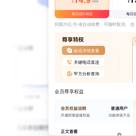
¥39
¥
¥
每日仅0.48元
每日仅
到期29元/月/省自动续费，可随时取消。
标讯详情查看
关键电话直连
甲方分析查询
会员尊享权益