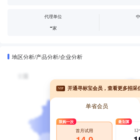
代理单位
-
家
地区分析/产品分析/企业分析
开通寻标宝会员，查看更多招采
VIP
单省会员
限购一次
最划算
1
首月试用
1
14.9