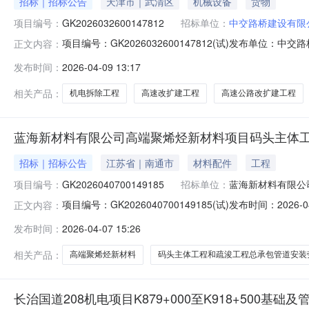
招标｜招标公告
天津市｜武清区
机械设备
货物
项目编号：
GK2026032600147812
招标单位：
中交路桥建设有限
项目编号：GK2026032600147812(试)发布单
正文内容：
路（天津段）改扩建工程TJSG-1标段（项目名称）京津
发布时间：
2026-04-09 13:17
中交路桥建设有限公司京津塘高速(天津段)改扩建TJSG-1
相关产品：
机电拆除工程
高速改扩建工程
高速公路改扩建工程
蓝海新材料有限公司高端聚烯烃新材料项目码头主体工
招标｜招标公告
江苏省｜南通市
材料配件
工程
项目编号：
GK2026040700149185
招标单位：
蓝海新材料有限公
项目编号：GK2026040700149185(试)发布时间：
正文内容：
目码头主体工程和疏浚工程总承包（EPC）管道安装劳务分包招
发布时间：
2026-04-07 15:26
高端聚烯烃新材料项目码头主体工程和疏浚工程总承包（
相关产品：
高端聚烯烃新材料
码头主体工程和疏浚工程总承包管道安装
长治国道208机电项目K879+000至K918+500基础