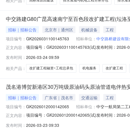
相关产品：
高标准农田建设
排水灌溉与机电工程劳务分包
排水灌
中交路建G80广昆高速南宁至百色段改扩建工程(坛洛
招标｜招标公告
北京市｜通州区
机械设备
工程
项目编号：
GK2026031100145763
招标单位：
中交路桥建设有限
项目编号：GK2026031100145763(试)发布时间：
正文内容：
总承包项目经理部南百改扩建No11标机电工程服务项目
发布时间：
2026-03-24 09:59
标编号：GK2026031100145763(试)）1.招
相关产品：
改扩建工程融资+工程总承包
机电服务
改扩建工程
茂名港博贺新港区30万吨级原油码头原油管道电伴热
招标｜招标公告
广东省｜茂名市
交通运输
工程
项目编号：
GK2026012000142065
招标单位：
中交一航局第二工
项目编号：GK2026012000142065(试)发布时间：
正文内容：
装工程（项目名称）茂名港博贺新港区30万吨级原油码
发布时间：
2026-03-23 09:33
GK2026012000142065(试)）1.招标条件本