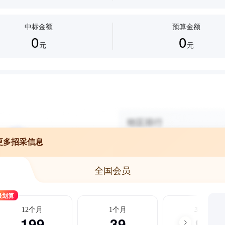
中标金额
预算金额
0
0
元
元
更多招采信息
全国会员
最划算
12个月
1个月
3个月
199
39
99