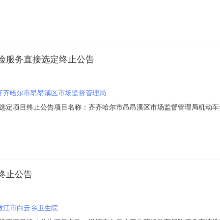
：13830933006供应商（乙方）：中国人民财产保险股份有限公司
的名称：执法执勤车辆规格型号（或服务要求）：详见合同主要标的数量：1.00
险服务直接选定终止公告
齐齐哈尔市昂昂溪区市场监督管理局
项目终止公告项目名称：齐齐哈尔市昂昂溪区市场监督管理局机动车保险服务直接
布服务类直接选定公告。现因【采购需求错误】，本次采购活动终止，特此通知
终止公告
嫩江市白云乡卫生院