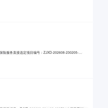
康县支公司地址：甘肃省陇南市康县城关镇中街23号联系方
00批主要标的单价：2952.0300元合同金额：0
选定项目编号：ZJXD-202608-230205-
。采购单位：齐齐哈尔市昂昂溪区市场监督管理局发布时间：