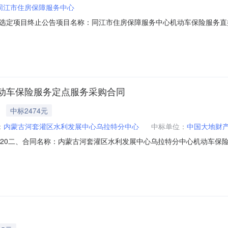
同江市住房保障服务中心
目终止公告项目名称：同江市住房保障服务中心机动车保险服务直接选定项目编号
现因【合同签订日期不一致】，本次采购活动终止，特此通知。采购单位：同
动车保险服务定点服务采购合同
中标2474元
：
内蒙古河套灌区水利发展中心乌拉特分中心
中标单位：
中国大地财
-1181220二、合同名称：内蒙古河套灌区水利发展中心乌拉特分中心机动车保
套灌区水利发展中心乌拉特分中心机动车保险服务定点采购五、合同主体采购
系方式：13847882868供应商（乙方）：中国大地财产保险股份有限