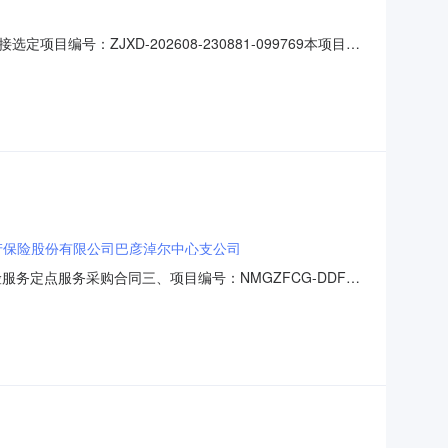
：ZJXD-202608-230881-099769本项目于
江市住房保障服务中心发布时间：2026年08月06日
产保险股份有限公司巴彦淖尔中心支公司
险服务定点服务采购合同三、项目编号：NMGZFCG-DDFW-
人（甲方）：内蒙古河套灌区水利发展中心乌拉特分中心地址：
公司巴彦淖尔中心支公司地址：内蒙古自治区巴彦淖尔市