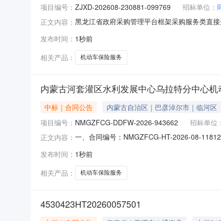
项目编号：
ZJXD-202608-230881-099769
招标单位：
黑龙江省政府采购管理平台框架采购服务类直接选定项
正文内容：
2026年08月06日发布服务类直接选定公告。
发布时间：
1秒前
相关产品：
机动车保险服务
内蒙古河套灌区水利发展中心乌拉特分中心机
中标｜合同公告
内蒙古自治区｜巴彦淖尔市｜临河区
项目编号：
NMGZFCG-DDFW-2026-943662
招标单位
一、合同编号：NMGZFCG-HT-2026-08
正文内容：
2026-943662四、项目名称：内蒙古河
发布时间：
1秒前
内蒙古自治区_巴彦淖尔市_乌拉特前旗十排所联
相关产品：
机动车保险服务
4530423HT20260057501