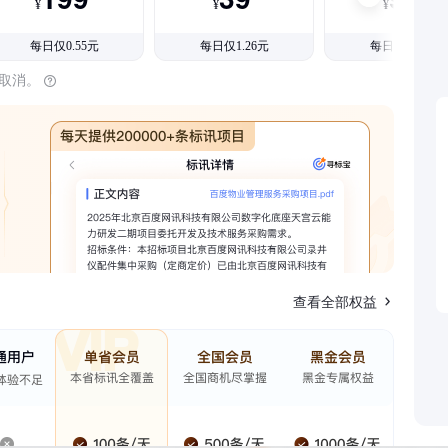
¥
¥
¥
每日仅0.55元
每日仅1.26元
每日仅1.08元
时取消。
查看全部权益