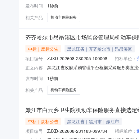
（甲方）：康县司法局地址：康县司法局联系方式
发布时间：
1秒前
式：18909398998六、合同主要信息主要标
相关产品：
机动车保险服务
齐齐哈尔市昂昂溪区市场监督管理局机动车保
中标｜废标公告
黑龙江省｜齐齐哈尔市｜昂昂溪区
项目编号：
ZJXD-202608-230205-100008
招标单位：
黑龙江省政府采购管理平台框架采购服务类直接选定
正文内容：
100008本项目于2026年08月06日发
发布时间：
1秒前
2026年08月06日
相关产品：
机动车保险服务
嫩江市白云乡卫生院机动车保险服务直接选定
中标｜废标公告
黑龙江省｜黑河市｜嫩江市
项目编号：
ZJXD-202608-231183-099734
招标单位：