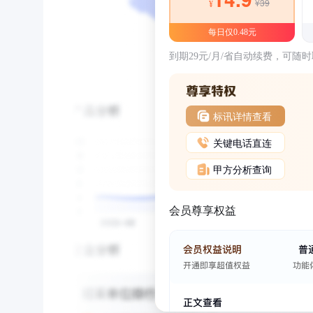
¥39
¥
每日仅0.48元
到期29元/月/省自动续费，可随
标讯详情查看
关键电话直连
甲方分析查询
会员尊享权益