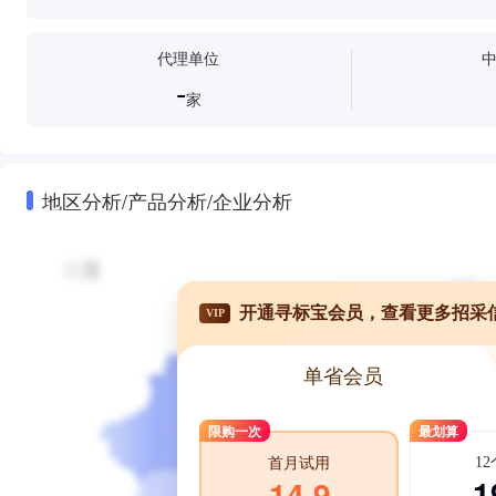
代理单位
-
家
地区分析/产品分析/企业分析
开通寻标宝会员，查看更多招采
VIP
单省会员
限购一次
最划算
1
首月试用
1
14.9