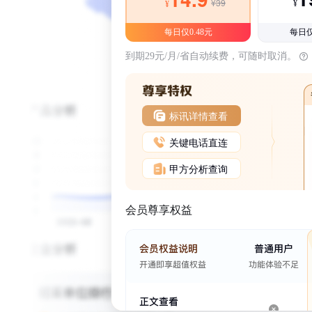
¥39
¥
¥
每日仅0.48元
每日仅
到期29元/月/省自动续费，可随时取消。
标讯详情查看
关键电话直连
甲方分析查询
会员尊享权益