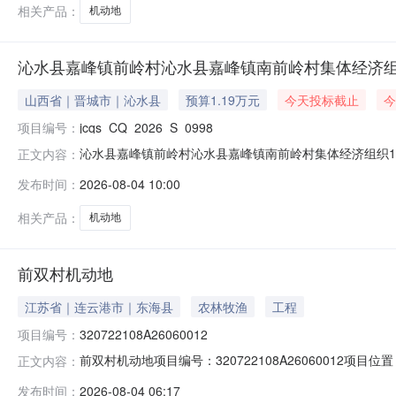
相关产品：
机动地
沁水县嘉峰镇前岭村沁水县嘉峰镇南前岭村集体经济组
山西省｜晋城市｜沁水县
预算1.19万元
今天投标截止
今
项目编号：
jcqs_CQ_2026_S_0998
沁水县嘉峰镇前岭村沁水县嘉峰镇南前岭村集体经济组织17亩机动地
正文内容：
起止时间：2026-08-0409:36:16至2026-08-0709:3
发布时间：
2026-08-04 10:00
村集体经济组织联系电话转出信息标的类型机动地是否属再次转
相关产品：
机动地
前双村机动地
江苏省｜连云港市｜东海县
农林牧渔
工程
项目编号：
320722108A26060012
前双村机动地项目编号：320722108A26060012项
正文内容：
双店镇村（社区）前双村组别--登记日期2026-06-26
发布时间：
2026-08-04 06:17