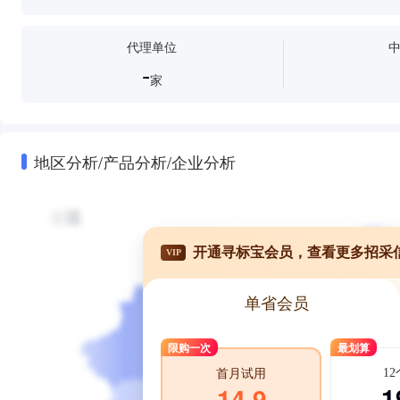
代理单位
-
家
地区分析/产品分析/企业分析
开通寻标宝会员，查看更多招采
VIP
单省会员
限购一次
最划算
1
首月试用
1
14.9