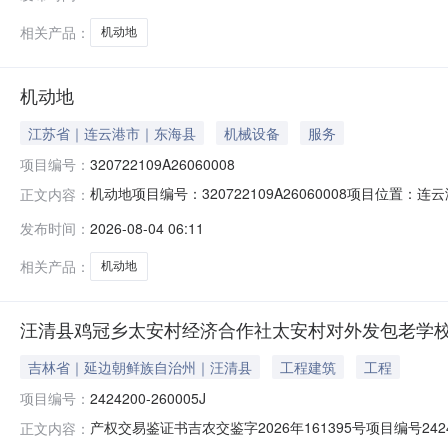
南至：西至：北至：附属设施--补充说明--权属信息所有
相关产品：
机动地
机动地
江苏省｜连云港市｜东海县
机械设备
服务
项目编号：
320722109A26060008
机动地项目编号：320722109A26060008项目位置
正文内容：
（社区）北芹村组别--登记日期2026-06-22是否续租否
发布时间：
2026-08-04 06:11
亩，2.北芹村七组园西机动地，原王小星承包，东西长73.5
相关产品：
机动地
汪清县鸡冠乡太安村经济合作社太安村对外发包老学
吉林省｜延边朝鲜族自治州｜汪清县
工程建筑
工程
项目编号：
2424200-260005J
产权交易鉴证书吉农交鉴字2026年161395号项目编号2
正文内容：