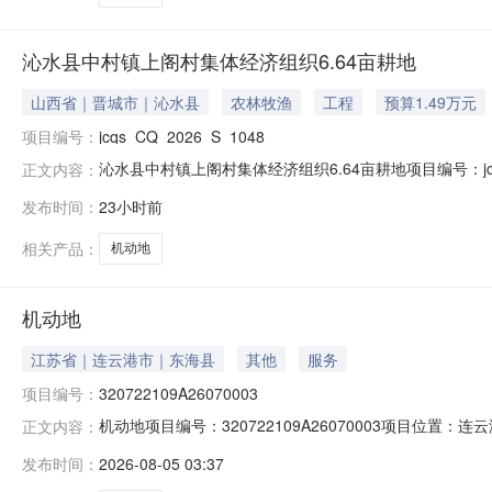
沁水县中村镇上阁村集体经济组织6.64亩耕地
山西省｜晋城市｜沁水县
农林牧渔
工程
预算1.49万元
项目编号：
jcqs_CQ_2026_S_1048
沁水县中村镇上阁村集体经济组织6.64亩耕地项目编号：jcqs_C
正文内容：
0611:19:16至2026-08-1111:00:00竞价起止时间：2
发布时间：
23小时前
1*********2转出信息标的类型机动地是否属再次转出是挂牌价
相关产品：
机动地
机动地
江苏省｜连云港市｜东海县
其他
服务
项目编号：
320722109A26070003
机动地项目编号：320722109A26070003项目位置
正文内容：
村（社区）东石埠村组别--登记日期2026-07-17是否续
发布时间：
2026-08-05 03:37
连云港市东海县桃林镇东石埠村项目四至东至：南至：西至