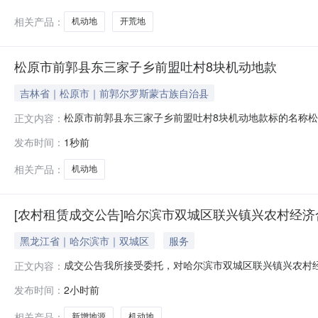
相关产品：
机动地
开荒地
松原市前郭县东三家子乡前盟吐村8块机动地款
吉林省｜松原市｜前郭尔罗斯蒙古族自治县
松原市前郭县东三家子乡前盟吐村8块机动地款标的名称
正文内容：
2026年08月05日至2026年08月10日项目坐落位置吉林省
发布时间：
1秒前
名受让方金额出让方姓名地块名称地块面积地块类型东至西至
相关产品：
机动地
[农村租赁成交公告]哈尔滨市双城区联兴镇兴农村经济合
黑龙江省｜哈尔滨市｜双城区
服务
成交公告我所接受委托，对哈尔滨市双城区联兴镇兴农村经
正文内容：
结束，结果如下：农村产权（机动地）项目成交公告项目
发布时间：
2小时前
联兴镇兴农村经济合作社哈尔滨产权交易所有限责任公司202
相关产品：
新增地源
机动地