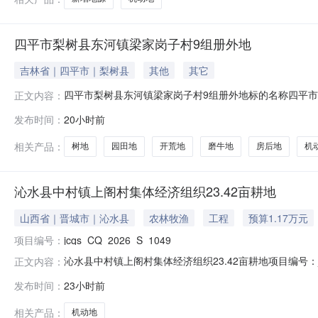
四平市梨树县东河镇梁家岗子村9组册外地
吉林省｜四平市｜梨树县
其他
其它
四平市梨树县东河镇梁家岗子村9组册外地标的名称四平市梨树
正文内容：
日项目坐落位置吉林省四平市梨树县东河镇梁家岗子村2026年
发布时间：
20小时前
面积地块类型东至西至南至北至1牛广志185.42梁家村九
相关产品：
树地
园田地
开荒地
磨牛地
房后地
机
沁水县中村镇上阁村集体经济组织23.42亩耕地
山西省｜晋城市｜沁水县
农林牧渔
工程
预算1.17万元
项目编号：
jcqs_CQ_2026_S_1049
沁水县中村镇上阁村集体经济组织23.42亩耕地项目编号：jcqs_
正文内容：
0611:20:20至2026-08-1111:00:00竞价起止时间：2
发布时间：
23小时前
1*********2转出信息标的类型机动地是否属再次转出是挂牌价
相关产品：
机动地