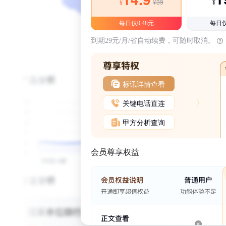
¥39
¥
¥
每日仅0.48元
每日仅
到期29元/月/省自动续费，可随时取消。
标讯详情查看
关键电话直连
甲方分析查询
会员尊享权益