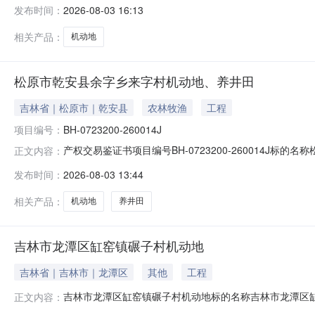
社法定代表人/身份证号赵学安受让方宋守义法定代表人/身份证号222*
发布时间：
2026-08-03 16:13
开交易标的主要内容详见《产权交易合同》。成交价格人民币
相关产品：
机动地
松原市乾安县余字乡来字村机动地、养井田
吉林省｜松原市｜乾安县
农林牧渔
工程
项目编号：
BH-0723200-260014J
产权交易鉴证书项目编号BH-0723200-260014
正文内容：
等86人法定代表人/身份证号220**************
发布时间：
2026-08-03 13:44
￥:115557.0元备注审核结论依据有关法律法规及相
相关产品：
机动地
养井田
吉林市龙潭区缸窑镇碾子村机动地
吉林省｜吉林市｜龙潭区
其他
工程
吉林市龙潭区缸窑镇碾子村机动地标的名称吉林市龙潭区缸窑
正文内容：
坐落位置吉林省吉林市龙潭区缸窑镇碾子村2026年08月03