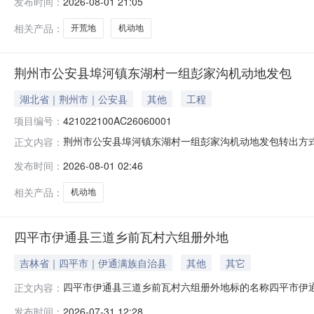
发布时间：
2026-08-01 21:05
核结论依据有关法律法规及相关规定，经审核，各方交易
相关产品：
开荒地
机动地
荆州市公安县埠河镇东湖村一组彭家沟机动地发包
湖北省｜荆州市｜公安县
其他
工程
项目编号：
421022100AC26060001
荆州市公安县埠河镇东湖村一组彭家沟机动地发包转出方式：出租
正文内容：
名信息报名开始时间：报名截止时间：联系方式：/竞价信息竞
发布时间：
2026-08-01 02:46
间：2026-07-31交易结果公示结束时间：2026-08
相关产品：
机动地
四平市伊通县三道乡前瓦村六组册外地
吉林省｜四平市｜伊通满族自治县
其他
其它
四平市伊通县三道乡前瓦村六组册外地标的名称四平市伊通县
正文内容：
日项目坐落位置吉林省四平市伊通县三道乡前瓦村2026年07
发布时间：
2026-07-31 12:28