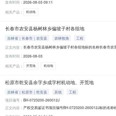
发布时间：
2026-08-03 09:11
型东至西至南至北至1赵国华344.0碾子村一组东坟2.58
相关产品：
机动地
长春市农安县杨树林乡偏坡子村各组地
吉林省｜长春市｜农安县
农林牧渔
工程
长春市农安县杨树林乡偏坡子村各组地标的名称长春市农安县
正文内容：
坐落位置吉林省长春市农安县杨树林乡偏坡子村2026年08月
发布时间：
2026-08-03
块类型东至西至南至北至1马长琴9550.0偏坡子村4组林
相关产品：
开荒地
机动地
松原市乾安县余字乡成字村机动地、开荒地
吉林省｜松原市｜乾安县
其他
工程
项目编号：
BH-0723200-260012J
产权交易鉴证书项目编号BH-0723200-260012
正文内容：
等6人法定代表人/身份证号222**************0合