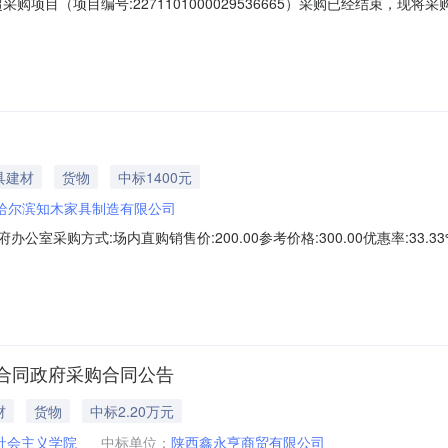
购项目（项目编号:2271101000029536665）采购已经结束，
271101000029536665项目所在行政区划编码：430682项
专班采购单位地址：湖南省临湘市长安西路131号采购单位统一社会信用代
具建材
货物
中标1400元
哈尔滨知木家具制造有限公司
公室采购方式:场内直购销售价:200.00参考价格:300.00优惠率:33.3
1:52
合同政府采购合同公告
材
货物
中标2.20万元
社会主义学院
中标单位：
陕西鑫永亨商贸有限公司