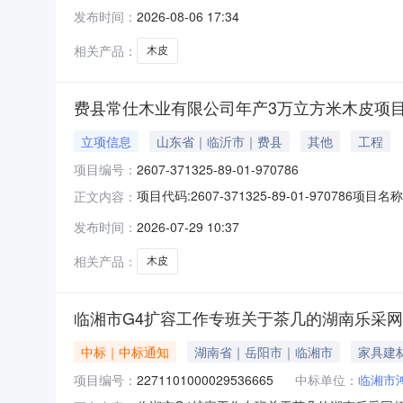
目名称：天水市住房公积金管理中心办公家具采购
发布时间：
2026-08-06 17:34
方)：天水世博家具有限公司地址：甘肃省天水市秦
相关产品：
木皮
费县常仕木业有限公司年产3万立方米木皮项
立项信息
山东省｜临沂市｜费县
其他
工程
项目编号：
2607-371325-89-01-970786
项目代码:2607-371325-89-01-9707
正文内容：
发布时间：
2026-07-29 10:37
相关产品：
木皮
临湘市G4扩容工作专班关于茶几的湖南乐采
中标｜中标通知
湖南省｜岳阳市｜临湘市
家具建
项目编号：
2271101000029536665
中标单位：
临湘市