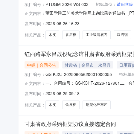
项目编号：
PTUGM-2026-WS-002
招标单位：
莆田学院
莆田学院工艺美术学院网上询比采购通知书（PTU
正文内容：
（PTUGM-2026-WS-002）.docx】已下载次
发布时间：
2026-06-26 16:23
相关产品：
木皮
多层板
工业级清底刀
双刃锯
红西路军永昌战役纪念馆甘肃省政府采购框架
中标｜合同公告
甘肃省｜金昌市｜永昌县
日用百
项目编号：
GS-KJXJ-20250605620001000055
招标单
一、合同编号：GS-KCHT-2026-127981
正文内容：
五、合同主体采购人(甲方)：红西路军永昌战役
发布时间：
2026-06-25 09:18
昌县甘肃省金昌市永昌县城关镇西泽家园圣雅苑3号综
相关产品：
木皮
铁皮柜
钢架化纤布艺
甘肃省政府采购框架协议直接选定合同