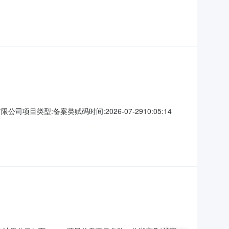
区新华路7号房地产大厦联系方式：8289350供应商(乙
序号名称数量(单位)单价(元
司项目类型:备案类赋码时间:2026-07-2910:05:14