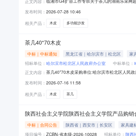
临湘市G4扩容工作专班关于茶几的湖南乐采网超采
正文内容：
作专班关于茶几的湖南乐采网超采购项目项目编号：2
发布时间：
2026-07-28 10:46
购单位信息采购单位名称：临湘市G4扩容工作
相关产品：
木皮
多功能沙发
茶几40*70木皮
中标｜中标通知
黑龙江省｜哈尔滨市｜松北区
家
招标单位：
哈尔滨市松北区人民政府办公室
中标单位：
茶几40*70木皮采购单位:哈尔滨市松北区人民政府办
正文内容：
有限公司参考链接:历史合同时间:2026-07-1610:3
发布时间：
2026-07-16 11:58
相关产品：
木皮
茶几
陕西社会主义学院陕西社会主义学院产品购销
中标｜合同公告
陕西省｜西安市｜长安区
家具建
项目编号：
ZCBN-省本级-2026-10028
招标单位：
陕西