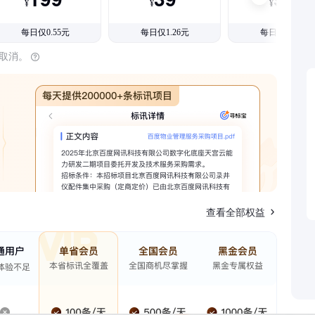
¥
¥
¥
每日仅0.55元
每日仅1.26元
每日仅1.08元
时取消。
查看全部权益