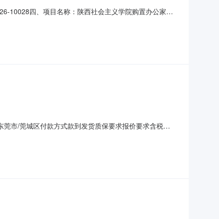
026-10028四、项目名称：陕西社会主义学院购置办公家具
：陕西鑫永亨商贸有限公司地址：陕西省渭南市临渭区站南街道办
务要求147403(张)￥1,58
地广东省/东莞市/莞城区付款方式款到发货质保要求报价要求含税
！请核对您访问的网址是否正确（azt365.com），获
止转载！看到本消息时，请您注意！本单数据来源：