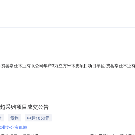
五、合同主体采购人(甲方)：天水市住房公积金管理中心地址：天水市秦州
州区七里墩街道联系方式：13809383634六、合同主要信息主要标的：
目
86项目名称:费县常仕木业有限公司年产3万立方米木皮项目项目单位:费县常仕木业有限公
网超采购项目成交公告
材
货物
中标1850元
鸿业办公家俱城