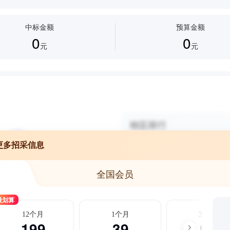
中标金额
预算金额
0
0
元
元
更多招采信息
全国会员
最划算
12个月
1个月
3个月
199
39
99