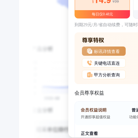
¥39
¥
每日仅0.48元
到期29元/月/省自动续费，可随
标讯详情查看
关键电话直连
甲方分析查询
会员尊享权益