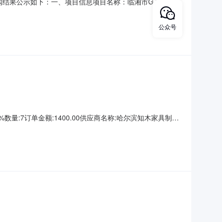
现将采购结果公示如下：一、项目信息项目名称：临湘市G4扩容工
目所在行政区划名称：湖南省岳阳市临湘市报价起止时间：-二、采
码或组织机构代码：/采购单位预算编码：0三、成交信息
公众号
3%数量:7订单金额:1400.00供应商名称:哈尔滨知木家具制造