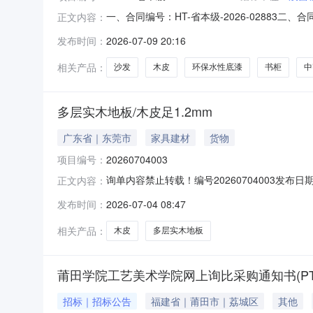
一、合同编号：HT-省本级-2026-02883
正文内容：
计划五、合同主体采购人(甲方)：陕西社会主义
发布时间：
2026-07-09 20:16
事处朝阳社区农业大厦联系方式：1890913638
相关产品：
沙发
木皮
环保水性底漆
书柜
中
多层实木地板/木皮足1.2mm
广东省｜东莞市
家具建材
货物
项目编号：
20260704003
询单内容禁止转载！编号20260704003发布日期
正文内容：
(13%)包含运费发票要求增值税专用发票询价产
发布时间：
2026-07-04 08:47
取完整有效的询价信息，请访问azt365.c
相关产品：
木皮
多层实木地板
莆田学院工艺美术学院网上询比采购通知书(PTUGM
招标｜招标公告
福建省｜莆田市｜荔城区
其他