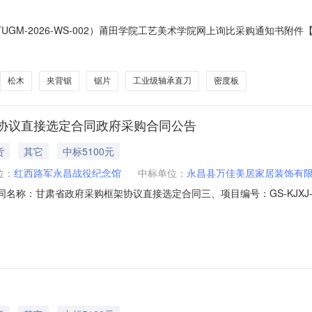
GM-2026-WS-002）莆田学院工艺美术学院网上询比采购通知书附
松木
夹背锯
锯片
工业级轴承直刀
密度板
协议直接选定合同政府采购合同公告
货
其它
中标5100元
位：
红西路军永昌战役纪念馆
中标单位：
永昌县万佳美居家居装饰有
二、合同名称：甘肃省政府采购框架协议直接选定合同三、项目编号：GS-KJXJ-20
纪念馆地址：红西路军永昌战役纪念馆联系方式：7562531供应商(乙
合楼2楼联系方式：15693533336六、合同主要信息主要标的：序号名