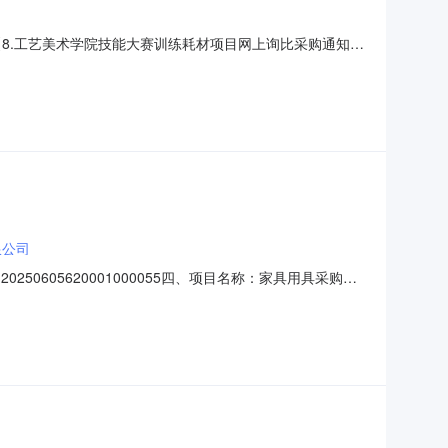
件【8.工艺美术学院技能大赛训练耗材项目网上询比采购通知书
限公司
250605620001000055四、项目名称：家具用具采购
方)：永昌县万佳美居家居装饰有限公司地址：甘肃省金昌市永
称数量(单位)单价(元)总价(元)规