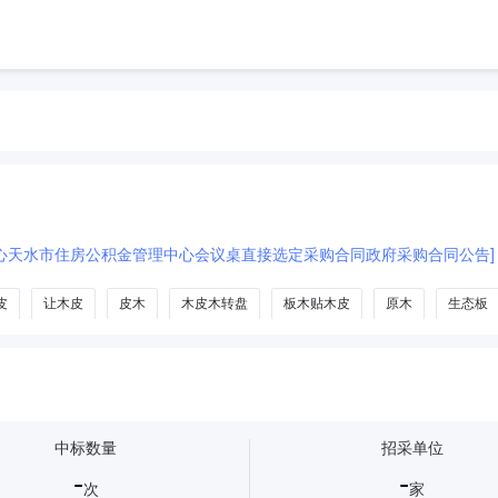
心天水市住房公积金管理中心会议桌直接选定采购合同政府采购合同公告]
皮
让木皮
皮木
木皮木转盘
板木贴木皮
原木
生态板
中标数量
招采单位
-
-
次
家