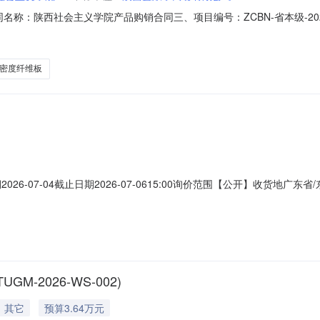
二、合同名称：陕西社会主义学院产品购销合同三、项目编号：ZCBN-省本级-2
学院地址：西安市长安南路84号联系方式：85261521供应商(乙方)
9六、合同主要信息主要标的：序号名称数量(单位)单价(元)总价(元)规格型号/服
密度纤维板
2026-07-04截止日期2026-07-0615:00询价范围【公开】收货
品#商品名称品牌标准材质型号数量（单位）技术参数看到本消息时，请您注意
om免费注册，即可查看完整信息。认证过的企业可查看补充说明询单内容禁
-2026-WS-002)
其它
预算3.64万元