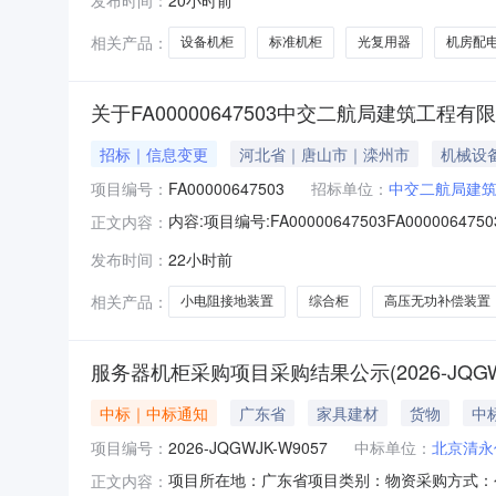
有意向的合格供应商参与报价。一、项目概况及
相关产品：
设备机柜
标准机柜
光复用器
机房配
关于FA00000647503中交二航局建筑工
招标｜信息变更
河北省｜唐山市｜滦州市
机械设
项目编号：
FA00000647503
招标单位：
中交二航局建
内容:项目编号:FA00000647503FA00
正文内容：
误，现更正投标截止是为2026年8月12日上
发布时间：
22小时前
明税率单位1综合柜35KV高压开关柜13%架2小电
相关产品：
小电阻接地装置
综合柜
高压无功补偿装置
服务器机柜采购项目采购结果公示(2026-JQGWJK
中标｜中标通知
广东省
家具建材
货物
中标
项目编号：
2026-JQGWJK-W9057
中标单位：
北京清永
项目所在地：广东省项目类别：物资采购方式：公
正文内容：