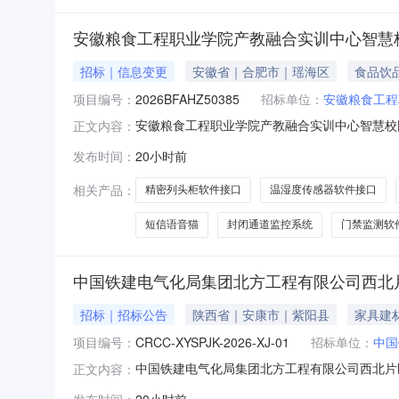
安徽粮食工程职业学院产教融合实训中心智慧校
招标｜信息变更
安徽省｜合肥市｜瑶海区
食品饮
项目编号：
2026BFAHZ50385
招标单位：
安徽粮食工程
安徽粮食工程职业学院产教融合实训中心智慧校园
正文内容：
智慧校园数据中心（二次）首次公告日期：2026
发布时间：
20小时前
关于本项目评分标准中投标人业绩“自2023年
得6分。”
相关产品：
精密列头柜软件接口
温湿度传感器软件接口
短信语音猫
封闭通道监控系统
门禁监测软
中国铁建电气化局集团北方工程有限公司西北
招标｜招标公告
陕西省｜安康市｜紫阳县
家具建
项目编号：
CRCC-XYSPJK-2026-XJ-01
招标单位：
中国
中国铁建电气化局集团北方工程有限公司西北片区
正文内容：
间:2026-08-1009:30:00采购编号：C
发布时间：
20小时前