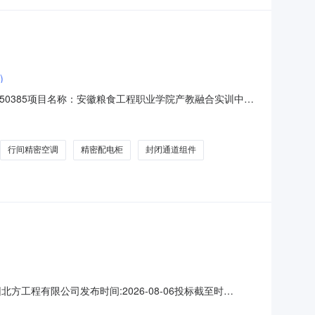
)
50385项目名称：安徽粮食工程职业学院产教融合实训中心
容：无更正日期：2026年08月06日三、其他补充事宜1、
建设（或智能化集成）项目业绩，每提供1个业绩得2分，满分
行间精密空调
精密配电柜
封闭通道组件
程有限公司发布时间:2026-08-06投标截至时
方工程有限公司西北片区项目集群指挥部视频机柜询价组织询价采购，诚邀