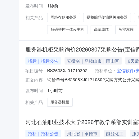
区室智慧监管设备五、合同主体采购人(甲方)：五
发布时间：
1秒前
岗区永新街40号1单元1层1号(住宅)联系方式：1
相关产品：
网络存储服务器
视频编码传输网关服务器
解码拼控一体云主机
高清线缆
智能双眸
服务器机柜采购询价20260807采购公告(宝信
招标｜招标公告
安徽省｜马鞍山市｜雨山区
6天
项目编号：
BS2608XJ01710302
招标单位：
宝信软件(
询价单号BS2608XJ01710302采购方式公开
正文内容：
规格型号品牌采购数量计量单位要求交货期备注022805
发布时间：
1小时前
2026-08-31到货地点：安徽省马鞍山市雨山区湖
相关产品：
服务器机柜
河北石油职业技术大学2026年教学系部实训室
招标｜招标公告
河北省｜承德市
能源化工
服