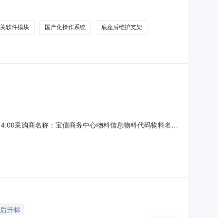
商(乙方)：黑龙江凌越科技有限公司地址：黑龙江省哈尔滨市南
价(
关软件模块
国产化操作系统
底座后维护支架
8-13T14:00采购商名称：宝信商务中心物料信息物料代码物料名称
*2000mm（宽×深×高），内含3个托板，黑色*国产*国产4.0个
天后开标