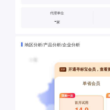
代理单位
-
家
地区分析/产品分析/企业分析
开通寻标宝会员，查看
VIP
单省会员
限购一次
首月试用
14.9