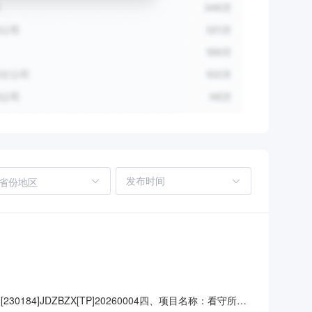
省份地区
30184]JDZBZX[TP]20260004四、项目名称：看守所监