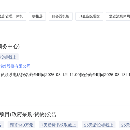
常市公安局地址：五常市政法大街1号联系方式：15636703666供应
3039730567六、合同主要信息主要标的：序号名称数量(单位)单价(元)总
监所管理一体机
拼接屏
服务器机柜
8T企业级硬盘
监管流媒体网
商务中心)
后投标截止
安徽)股份有限公司
采购员联系电话报名截至时间2026-08-12T11:00报价截至时间2026-0
11SV260806000003000001服务器机柜服务器机柜*800*1000
南西路1390号刘向方13170057808。发询方：上海宝信
项目(政府采购-货物)公告
务
预算149万元
7天后标书获取截止
25天后投标截止
25