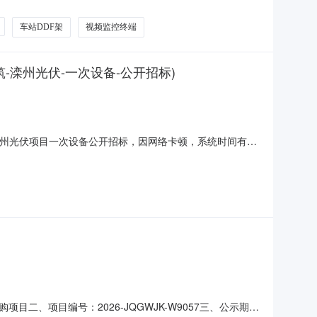
防监控补强工程（襄渝线）和襄渝线隧道口、区间技防监控
车站DDF架
视频监控终端
-滦州光伏-一次设备-公开招标)
程有限公司滦州光伏项目一次设备公开招标，因网络卡顿，系统时间有
工程有限公司2026年8月6日序号设备物资名称设备物资说
kV)TCR（户内型）0＜Q≤10
、项目编号：2026-JQGWJK-W9057三、公示期