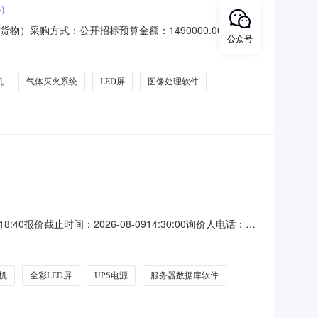
)
货物）采购方式：公开招标预算金额：1490000.00最高限
公众号
1包（智能测绘与监测综合实训室）项目预算金额：149万
射相机、无人机专用激光雷达、图形服务器、实训电脑终端、
机
气体灭火系统
LED屏
图像处理软件
8:40报价截止时间：2026-08-0914:30:00询价人电话：
商品报价时不可以对部分商品报价报价时不可以变更品牌/生产厂
路6号院2号楼各
机
全彩LED屏
UPS电源
服务器数据库软件