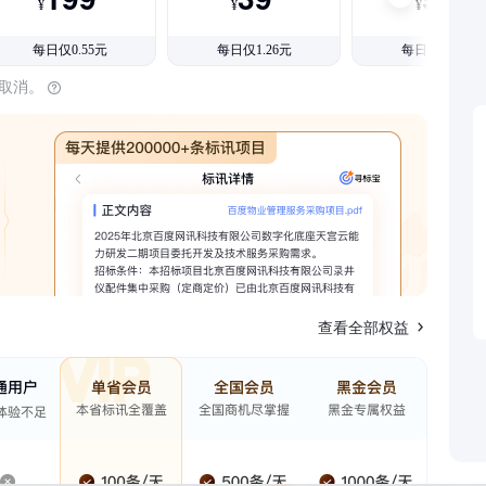
¥
¥
¥
每日仅0.55元
每日仅1.26元
每日仅1.08元
时取消。
查看全部权益