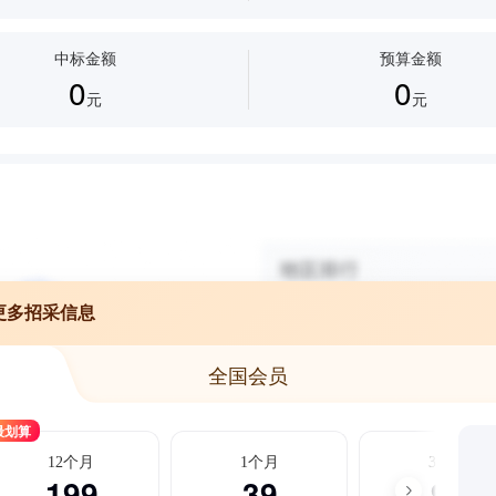
中标金额
预算金额
0
0
元
元
更多招采信息
全国会员
最划算
12个月
1个月
3个月
199
39
99