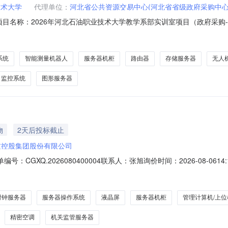
技术大学
代理单位：
河北省公共资源交易中心(河北省省级政府采购中心
99项目名称：2026年河北石油职业技术大学教学系部实训室项目（政府采购-
年河北石油职业技术大学教学系部实训室项目（政府采购-货物）公开招标，
RTK系统（移动站+基准站）、三维激光扫描仪、无人机、无人机专用正
K系统
智能测量机器人
服务器机柜
路由器
存储服务器
无人
监控系统
图形服务器
物
2天后投标截止
技控股集团股份有限公司
：CGXQ.2026080400004联系人：张旭询价时间：2026-08-0614:1
团股份有限公司采购类型:单次采购报价要求：含税报价报价时不可以修改询价
付款方式:其他报价价格类型:落地价收货地址:北京市/北京市/丰台区海鹰
时钟服务器
服务器操作系统
液晶屏
服务器机柜
管理计算机/上位
精密空调
机关监管服务器