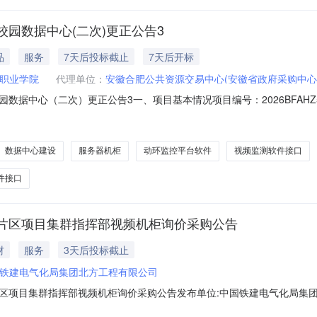
园数据中心(二次)更正公告3
品
服务
7天后投标截止
7天后开标
职业学院
代理单位：
安徽合肥公共资源交易中心(安徽省政府采购中心
数据中心（二次）更正公告3一、项目基本情况项目编号：2026BFAHZ
年07月20日二、更正信息更正事项：□采购公告采购文件□采购结果更正内
1月1日起（以合同签订日期为准），投标人具有数据中心（或中心机房）
数据中心建设
服务器机柜
动环监控平台软件
视频监测软件接口
件接口
片区项目集群指挥部视频机柜询价采购公告
材
服务
3天后投标截止
铁建电气化局集团北方工程有限公司
项目集群指挥部视频机柜询价采购公告发布单位:中国铁建电气化局集团北方工
RCC-XYSPJK-2026-XJ-01采购组织单位就中国铁建电气化局集团北