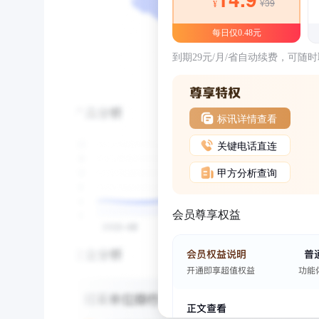
¥39
¥
每日仅0.48元
到期29元/月/省自动续费，可随
标讯详情查看
关键电话直连
甲方分析查询
会员尊享权益