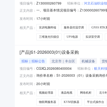
项目编号：
Z130000260799
招标单位：
河北石油职业
一、项目基本情况项目编号：Z1300002607
正文内容：
价：\采购需求：河北石油职业技术大学2026
发布时间：
17小时前
元，采购内容包括：智能测量机器人、GNSS
存储服务器
相关产品：
实训电脑终端
服务器控温空调
GNSS RT
三维激光扫描仪
UPS电源
实训室空调
[产品]S1-2026003(01)设备采购
招标｜招标公告
北京市｜丰台区
机械设备
货
项目编号：
CGXQ.2026080400004
招标单位：
航天科
询价单名称：S1-2026003（01）设备采购询价单编号
正文内容：
***********采购企业：航天科技控股集
发布时间：
20小时前
不允许供应商提交多个报价方案报价币种：人民币
相关产品：
视频处理器
液晶电视
网络机柜
北斗
物联网服务器
KVM切换器
平台式操作台