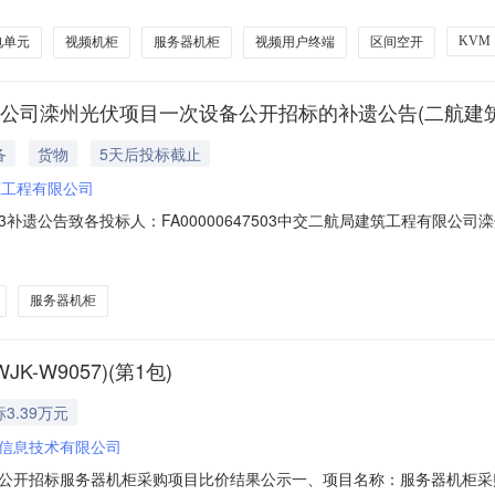
询价采购内容1.1项目概况襄渝线视频监控补强项目。普速铁路隧道口技
KVM
电单元
视频机柜
服务器机柜
视频用户终端
区间空开
程有限公司滦州光伏项目一次设备公开招标的补遗公告(二航建筑
备
货物
5天后投标截止
筑工程有限公司
000647503补遗公告致各投标人：FA00000647503中交二航局建筑工
午11时（与公告及招标文件中所设定的时间一致）。望悉知。中交二航局建筑
阻接地装置35KV站用接地变小电阻成套装置13%台3高压无功补偿装置35(
服务器机柜
-W9057)(第1包)
3.39万元
信息技术有限公司
开招标服务器机柜采购项目比价结果公示一、项目名称：服务器机柜采购项目二