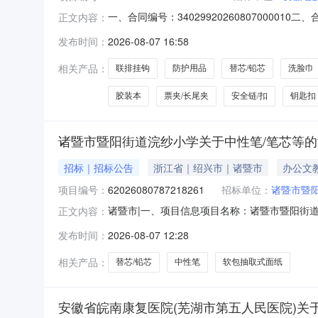
一、合同编号：340299202608070000
正文内容：
医院）网上超市项目五、合同主体采购人（甲方）
发布时间：
2026-08-07 16:58
市中仪科技经营部地址：安徽省芜湖市弋江区安徽省芜
相关产品：
联排挂钩
防护用品
替芯/铅芯
洗脸巾
胶装本
票夹/长尾夹
安全链/扣
钥匙扣
诸暨市暨阳街道浣纱小学关于中性笔/笔芯等
招标｜招标公告
浙江省｜绍兴市｜诸暨市
办公文
项目编号：
62026080787218261
招标单位：
诸暨市暨
诸暨市|一、项目信息项目名称：诸暨市暨阳街道浣纱小
正文内容：
9报价起止时间：2026-08-0711:59-2
发布时间：
2026-08-07 12:28
力；2．具有良好的商业信誉和健全的财务会计
相关产品：
替芯/铅芯
中性笔
软包抽取式面纸
安徽省皖南康复医院(芜湖市第五人民医院)关