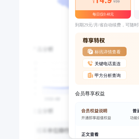
¥39
¥
每日仅0.48元
到期29元/月/省自动续费，可随
标讯详情查看
关键电话直连
甲方分析查询
会员尊享权益