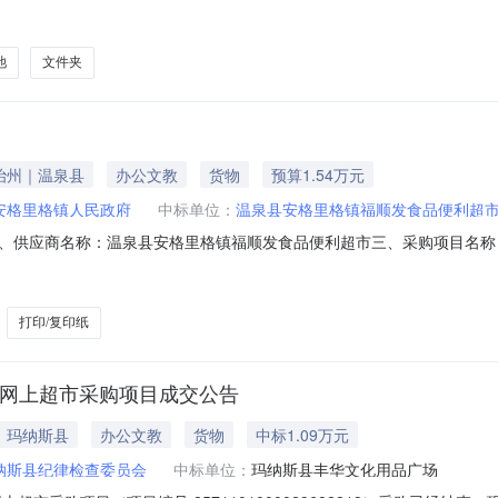
2311101000029557757项目联系人:胡勇（采购员）项目联系电话:
:乌鲁木齐市本级报价起止时间:-二、采购单位信息采购单位名称:乌鲁木齐
池
文件夹
治州｜温泉县
办公文教
货物
预算1.54万元
安格里格镇人民政府
中标单位：
温泉县安格里格镇福顺发食品便利超
、供应商名称：温泉县安格里格镇福顺发食品便利超市三、采购项目名称
11N01029159320267601六、合同内容：序号标项名称规格型号单位数量单价
0.00220704003晨光A3纸包装纸晨光/MGA3纸件135.0056075600
打印/复印纸
的网上超市采购项目成交公告
｜玛纳斯县
办公文教
货物
中标1.09万元
纳斯县纪律检查委员会
中标单位：
玛纳斯县丰华文化用品广场