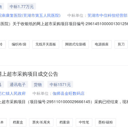
物
中标1.77万元
皖南康复医院(芜湖市第五人民医院)
中标单位：
芜湖市中仪科技经营部
院）关于收银纸的网上超市采购项目项目编号:296145100000130
医院）关于收银纸的网上超市采购项目采购项目项目编号:2961451000
市第五人民医院）采购单位地址:安徽省芜湖市赭山东路3号三、成交信息交易
铃
编织布/袋
无线开关面板
脚踏式垃圾桶
电源插座
剪刀
的网上超市采购项目成交公告
县
通讯电子
货物
中标1571元
巴仁镇人民政府
中标单位：
伽师县金旺数码店
超市采购项目（项目编号:2951101000029666145）采购已经结
购项目项目编号:2951101000029666145项目联系人:马敏锐项目
吾尔自治区喀什地区伽师县报价起止时间:-二、采购单位信息采购单位名称:
记本
档案盒
票夹/长尾夹
档案袋
中性笔
墨粉/碳粉