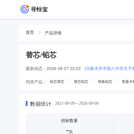
产品详情
首页
替芯/铅芯
最新动态：
2026-08-07 22:22
[乌鲁木齐市第八中学关于
同类产品：
铅芯替芯
替芯铅芯
替换铅芯
答题卡
晨光本味系列铅芯自动铅笔替芯黑颜色随机
墨水补充液
数据统计
2021-08-09～2026-08-09
招标数量
-
次