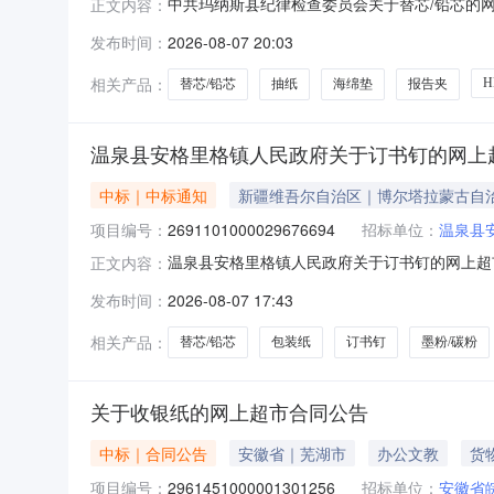
中共玛纳斯县纪律检查委员会关于替芯/铅芯的网上
正文内容：
县纪律检查委员会关于替芯/铅芯的网上超市采购项目采
发布时间：
2026-08-07 20:03
目所在行政区划编码:652324项目所在行政区
相关产品：
H
替芯/铅芯
抽纸
海绵垫
报告夹
温泉县安格里格镇人民政府关于订书钉的网上
中标｜中标通知
新疆维吾尔自治区｜博尔塔拉蒙古自
项目编号：
2691101000029676694
招标单位：
温泉县
温泉县安格里格镇人民政府关于订书钉的网上超市采
正文内容：
镇人民政府关于订书钉的网上超市采购项目采购项目项
发布时间：
2026-08-07 17:43
码:652723项目所在行政区划名称:新疆维吾
相关产品：
替芯/铅芯
包装纸
订书钉
墨粉/碳粉
关于收银纸的网上超市合同公告
中标｜合同公告
安徽省｜芜湖市
办公文教
货
项目编号：
2961451000001301256
招标单位：
安徽省