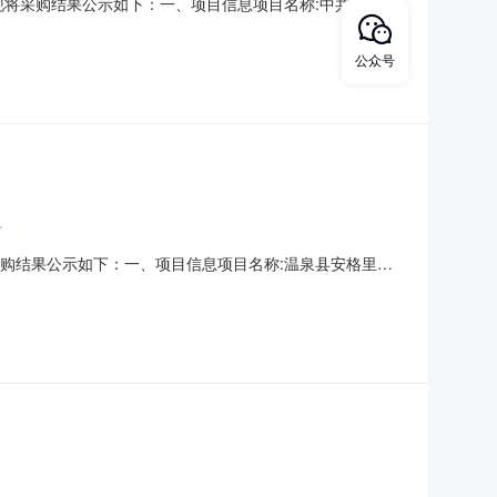
束，现将采购结果公示如下：一、项目信息项目名称:中共玛纳斯
电话:18299403463采购计划文号:采购计划金额（元）:项
购单位信息采购单位名称:中共玛纳斯县
公众号
市
现将采购结果公示如下：一、项目信息项目名称:温泉县安格里格
话:/采购计划文号:采购计划金额（元）:项目所在行政区划编
单位名称:温泉县安格里格镇人民政府采购单位地址:安