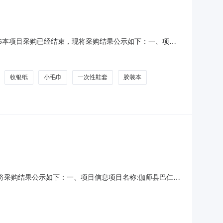
1256本项目采购已经结束，现将采购结果公示如下：一、项目
001301256项目联系人:后勤部采购计划信息:二、采购单
方式:直接采购成交日期:2026年8月7日总成交金
收银纸
小毛巾
一次性鞋套
胶装本
束，现将采购结果公示如下：一、项目信息项目名称:伽师县巴仁镇
联系电话:/采购计划文号:采购计划金额（元）:项目所在行政区划
伽师县巴仁镇人民政府采购单位地址: