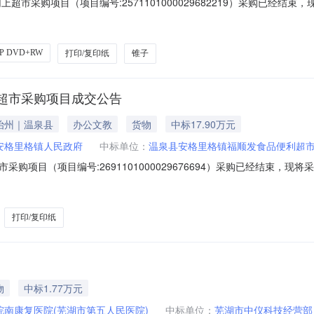
超市采购项目（项目编号:2571101000029682219）采购已经结
购项目项目编号:2571101000029682219项目联系人:党潮项目联系
划名称:新疆维吾尔自治区昌吉回族自治州玛纳斯县报价起止时间:-二、采
P DVD+RW
打印/复印纸
锥子
超市采购项目成交公告
治州｜温泉县
办公文教
货物
中标17.90万元
安格里格镇人民政府
中标单位：
温泉县安格里格镇福顺发食品便利超
购项目（项目编号:2691101000029676694）采购已经结束，
目编号:2691101000029676694项目联系人:谢丽娜项目联系电
尔自治区博尔塔拉蒙古自治州温泉县报价起止时间:-二、采购单位信息采购
打印/复印纸
物
中标1.77万元
皖南康复医院(芜湖市第五人民医院)
中标单位：
芜湖市中仪科技经营部