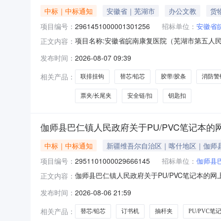
中标｜中标通知
安徽省｜芜湖市
办公文教
货
项目编号：
2961451000001301256
招标单位：
安徽省
项目名称:安徽省皖南康复医院（芜湖市第五人民医
正文内容：
信息项目名称:安徽省皖南康复医院（芜湖市第五人民
发布时间：
2026-08-07 09:39
位信息采购单位名称:安徽省皖南康复医院（芜湖
相关产品：
联排挂钩
替芯/铅芯
胶带/胶条
消防警
票夹/长尾夹
安全链/扣
钥匙扣
伽师县巴仁镇人民政府关于PU/PVC笔记本
中标｜中标通知
新疆维吾尔自治区｜喀什地区｜伽师
项目编号：
2951101000029666145
招标单位：
伽师县
伽师县巴仁镇人民政府关于PU/PVC笔记本的网上
正文内容：
人民政府关于PU/PVC笔记本的网上超市采购项目采
发布时间：
2026-08-06 21:59
编码:653129项目所在行政区划名称:新疆维
相关产品：
替芯/铅芯
订书机
抽杆夹
PU/PVC笔