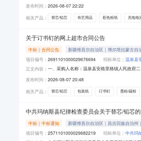
关于替芯/铅芯的网上超市采购项目采购项目项目编号:
发布时间：
2026-08-07 22:22
行政区划编码:650199项目所在行政区划名称
相关产品：
替芯/铅芯
布艺用品
彩色粉纸
充电电
关于订书钉的网上超市合同公告
中标｜合同公告
新疆维吾尔自治区｜博尔塔拉蒙古自
项目编号：
2691101000029676694
招标单位：
温泉县
一、采购人名称：温泉县安格里格镇人民政府二
正文内容：
号：2691101000029676694五、合同编号：
发布时间：
2026-08-07 20:48
包1325.00679502晨光A4包装纸晨光/MGA4件32
相关产品：
替芯/铅芯
包装纸
订书钉
墨粉/碳粉
中共玛纳斯县纪律检查委员会关于替芯/铅芯
中标｜中标通知
新疆维吾尔自治区｜昌吉回族自治州
项目编号：
2571101000029682219
招标单位：
中共玛