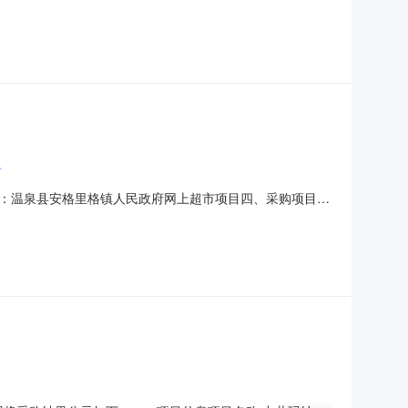
18129200755采购计划文号:采购计划金额（元）:项目所在
市第八中学采购单位地址:乌鲁木齐市
市
：温泉县安格里格镇人民政府网上超市项目四、采购项目编
(元)总价(元)1晨光ABS92616订书钉晨光/MGABS92616