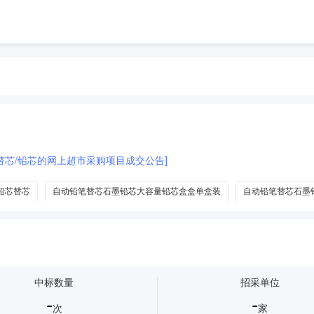
替芯/铅芯的网上超市采购项目成交公告]
铅芯替芯
自动铅笔替芯石墨铅芯大容量铅芯盒盒单盒装
自动铅笔替芯石墨
走珠签字笔
中标数量
招采单位
-
-
次
家