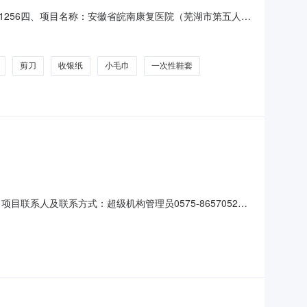
01301256四、项目名称：安徽省皖南康复医院（芜湖市第五人民
3号联系方式：18009635068供应商（乙方）：芜湖
的名称：NVVSY50-5730-1
剪刀
收银纸
小毛巾
一次性鞋套
目联系人及联系方式：超级机构管理员0575-86570520-
供应商资质要求：-供应商基本要求：1．具有独立承担民事责任的能
4．有依法缴纳税收和社会保障资金的