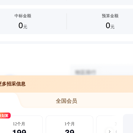
中标金额
预算金额
0
0
元
元
更多招采信息
全国会员
最划算
12个月
1个月
3个月
199
39
99