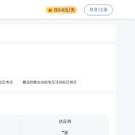
登录/注册
铅芯考试
樱花防断自动铅笔芯活动铅芯替芯
供应商
-
家