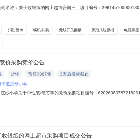
10二、合同名称：关于收银纸的网上超市合同三、项目编号：29614510000
：安徽省皖南康复医院（芜湖市第五人民医院）地址：安徽省芜湖市赭山东路
湖市联系方式：18555139907六、合同主体信息1.主要标的信息：主要标
消防警铃
编织布/袋
无线开关面板
脚踏式垃圾桶
电源插座
的竞价采购竞价公告
教
货物
预算9987元
3天后投标截止
阳街道浣纱小学
学关于中性笔/笔芯等的竞价采购项目编号：62026080787218261项
026-08-1217:00采购单位：诸暨市暨阳街道浣纱小学供应商规模要求：-
财务制度；3．具有履行合同所必需的设备和专业技术、售后保障等能力；
于收银纸的网上超市采购项目成交公告