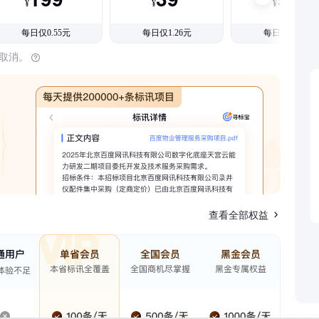
¥
¥
¥
每日仅0.55元
每日仅1.26元
每日仅1.08元
时取消。
查看全部权益