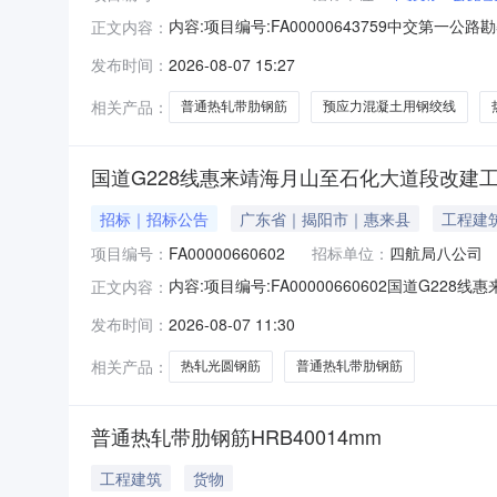
内容:项目编号:FA00000643759中交
正文内容：
我公司中交第一公路勘察设计研究院有限公司中国
发布时间：
2026-08-07 15:27
28日发售招标文件（编号：ZJYGY-S524-C
相关产品：
普通热轧带肋钢筋
预应力混凝土用钢绞线
国道G228线惠来靖海月山至石化大道段改建
招标｜招标公告
广东省｜揭阳市｜惠来县
工程建
项目编号：
FA00000660602
招标单位：
四航局八公司
内容:项目编号:FA00000660602国道G
正文内容：
藏有限公司，为满足供应链合同管理要求，本次以公
发布时间：
2026-08-07 11:30
通热轧带肋钢筋HRB50012mmHRB40012mm
相关产品：
热轧光圆钢筋
普通热轧带肋钢筋
普通热轧带肋钢筋HRB40014mm
工程建筑
货物