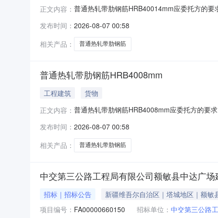
普通热轧带肋钢筋HRB40014mm应委托方的要
正文内容：
筋HRB40014mm物资进行公开竞价处置（不接受
发布时间：
2026-08-07 00:58
采取线下现场看货的方式进行，各意向竞买人应
相关产品：
普通热轧带肋钢筋
普通热轧带肋钢筋HRB4008mm
工程建筑
货物
普通热轧带肋钢筋HRB4008mm应委托方的要求
正文内容：
筋HRB4008mm物资进行公开竞价处置（不接受现
发布时间：
2026-08-07 00:58
取线下现场看货的方式进行，各意向竞买人应遵
相关产品：
普通热轧带肋钢筋
中交第三公路工程局有限公司额敏县中达广场建
招标｜招标公告
新疆维吾尔自治区｜塔城地区｜额敏
项目编号：
FA00000660150
招标单位：
中交第三公路