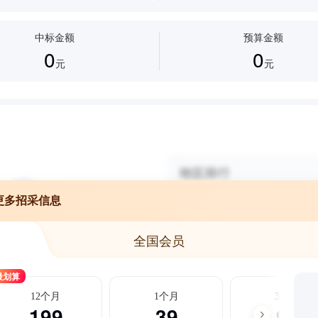
中标金额
预算金额
0
0
元
元
更多招采信息
全国会员
最划算
12个月
1个月
3个月
199
39
99