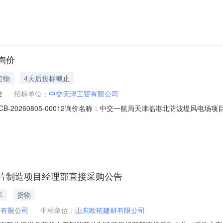
RB40014mm34.7613%吨普通热轧带肋钢筋HRB40016mm39.1513%
标条件本招标项目虞城县2025年高标准农田项目招标人为中交疏浚（武
询价
货物
4天后投标截止
2
招标单位：
中交天津工贸有限公司
NYSCB-20260805-00012询价名称：中交一航局天津临港北防波堤
2026-08-1310:00:00联系人：王逸飞联系电话：15253166319订
信息序号产品名称件长（米）可供品牌计量方式数量单位重量重量单位基准价收
片制造项目经理部直接采购公告
术
货物
团有限公司
中标单位：
山东欧拓建材有限公司