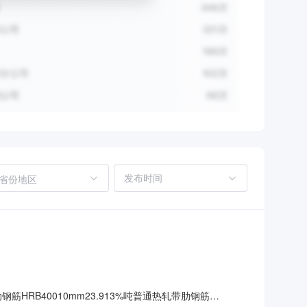
省份地区
钢筋HRB40010mm23.913%吨普通热轧带肋钢筋