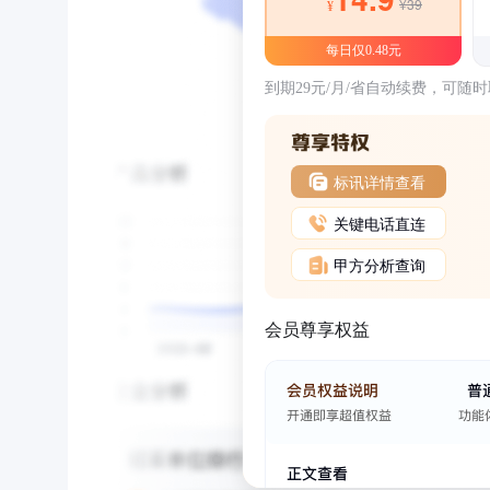
¥39
¥
每日仅0.48元
到期29元/月/省自动续费，可随
标讯详情查看
关键电话直连
甲方分析查询
会员尊享权益