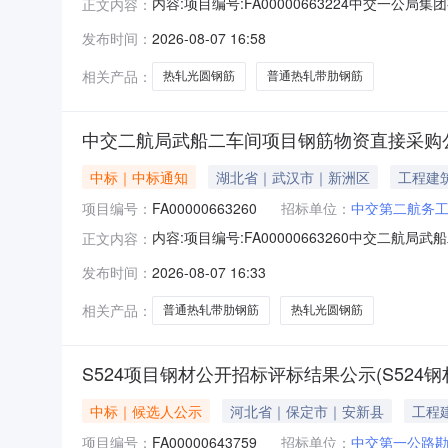
内容:项目编号:FA00000663224中交一公
正文内容：
称：中交一公局集团有限公司半岛芯谷人工智能
发布时间：
2026-08-07 16:58
第八工程有限公司。1.3采购项目资金：财政资
市诸
相关产品：
热轧光圆钢筋
普通热轧带肋钢筋
中交二航局武船二车间项目钢筋物资直接采购
中标｜中标通知
湖北省｜武汉市｜新洲区
工程建
项目编号：
FA00000663260
招标单位：
中交第二航务
内容:项目编号:FA00000663260中交二
正文内容：
部，招标项目资金来自自有资金（资金来源），
发布时间：
2026-08-07 16:33
面积5633.59㎡，地上1层。其中钢结构厂房主
相关产品：
普通热轧带肋钢筋
热轧光圆钢筋
S524项目钢材公开招标评标结果公示(S524
中标｜候选人公示
河北省｜保定市｜安新县
工程
项目编号：
FA00000643759
招标单位：
中交第一公路