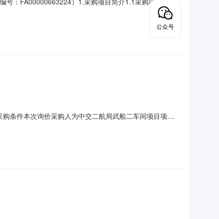
FA00000663224）1.采购项目简介1.1采购项目名
智能芯片制造项目经理部。1.3采购代理机构：中交一公局
岛芯谷人工智能芯片制造项目经理部。工程地址：山东省潍坊
公众号
0）一、采购条件本次询价采购人为中交二航局武船二车间项目项目
示。二、项目概况与采购内容2.1项目概况：本项目总建筑
结构辅房，长48m，宽4.5m，主要功能变配电室、工具