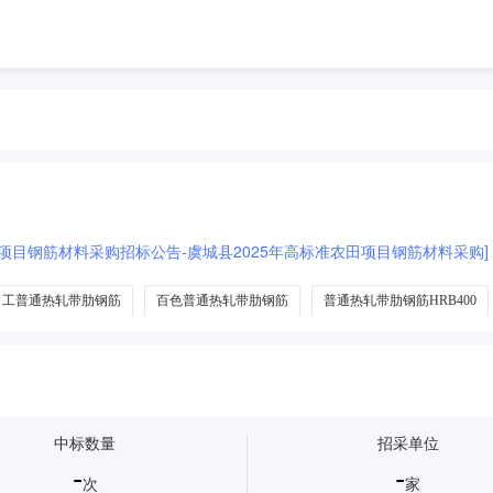
田项目钢筋材料采购招标公告-虞城县2025年高标准农田项目钢筋材料采购]
工普通热轧带肋钢筋
百色普通热轧带肋钢筋
普通热轧带肋钢筋HRB400
中标数量
招采单位
-
-
次
家