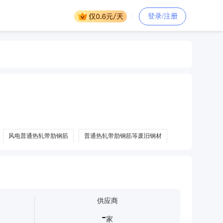
登录/注册
风电普通热轧带肋钢筋
普通热轧带肋钢筋等废旧钢材
供应商
-
家