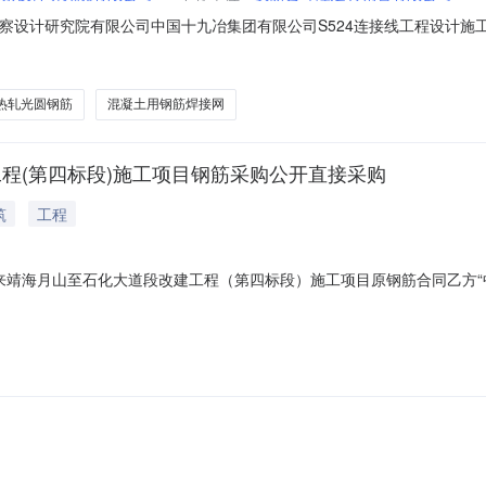
第一公路勘察设计研究院有限公司中国十九冶集团有限公司S524连接线工程设
十九冶集团有限公司S524连接线工程设计施工总承包（EPC）联合体项
G-HW-2026-03），共（3）家供应商购买了招标文件。投标截止日期为20
热轧光圆钢筋
混凝土用钢筋焊接网
工程(第四标段)施工项目钢筋采购公开直接采购
筑
工程
228线惠来靖海月山至石化大道段改建工程（第四标段）施工项目原钢筋合同乙方
开直接采购方式进行采购序号设备物资名称设备物资说明税率单位1普通热轧带
13%吨3普通热轧带肋钢筋HRB50014mmHRB40014mm13%吨4普通热轧