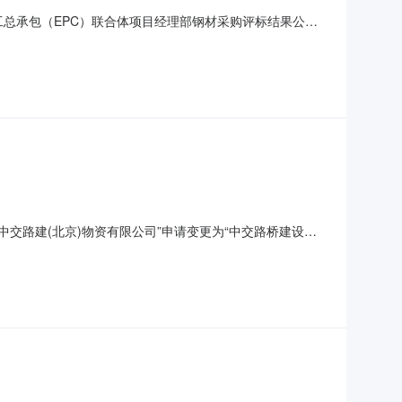
计施工总承包（EPC）联合体项目经理部钢材采购评标结果公示
目经理部钢材采购进行招标。本次招标采购于2026年7月
26年8月7日，共有（3）家供应商参加了投标。20
“中交路建(北京)物资有限公司”申请变更为“中交路桥建设西
肋钢筋HRB50010mmHRB40010mm13%吨2普
带肋钢筋HRB50016mm