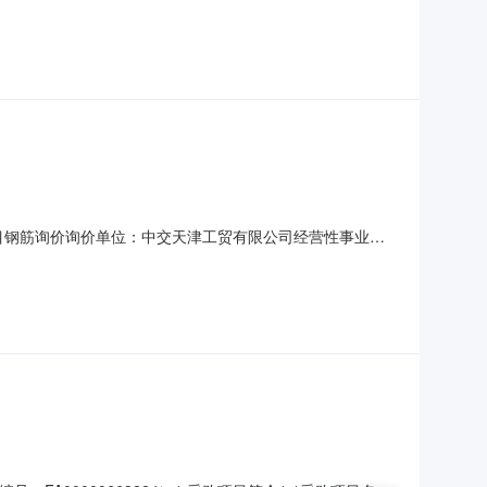
吨普通热轧带肋钢筋HRB40018mm14.913%吨虞城县2025年
汉）环保
风电场项目钢筋询价询价单位：中交天津工贸有限公司经营性事业部
单信息询价模式：浮动价定价日期：发货日询价截止时间：2026-08-
货地址收货