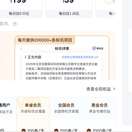
¥
¥
¥
每日仅0.55元
每日仅1.26元
每日仅1.08元
时取消。
查看全部权益