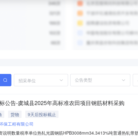
招采单位
标公告-虞城县2025年高标准农田项目钢筋材料采购
渔
货物
9天后投标截止
)环保工程有限公司
物资说明数量税率单位热轧光圆钢筋HPB3008mm34.3413%吨普通热轧带肋