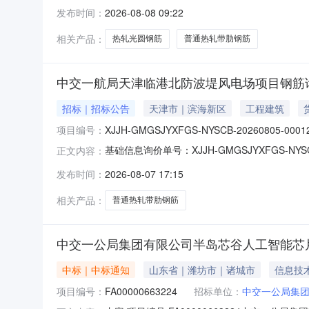
HRB40012mm41.5213%吨普通热轧带肋钢筋H
发布时间：
2026-08-08 09:22
高标准农田项目钢筋材料物资采购招标公告1.招
相关产品：
热轧光圆钢筋
普通热轧带肋钢筋
中交一航局天津临港北防波堤风电场项目钢筋
招标｜招标公告
天津市｜滨海新区
工程建筑
项目编号：
XJJH-GMGSJYXFGS-NYSCB-20260805-0001
基础信息询价单号：XJJH-GMGSJYXFGS-
正文内容：
询价时间：2026-08-0716:03:11截止时间：
发布时间：
2026-08-07 17:15
1310:00:00询价模式：0补充说明：产品
相关产品：
普通热轧带肋钢筋
中交一公局集团有限公司半岛芯谷人工智能芯
中标｜中标通知
山东省｜潍坊市｜诸城市
信息技
项目编号：
FA00000663224
招标单位：
中交一公局集