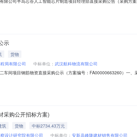
局集团有限公司半岛芯谷人工智能芯片制造项目经理部直接采购公告（采购方案编号：
芯片制造项目经理部。1.2采购人：中交一公局集团有限公司半岛芯谷人工
金、100%。1.4采购项目概况：工程名称：中交一公局集团有限公司半
公示
筑
货物
工程局有限公司
中标单位：
武汉航科物流有限公司
航局武船二车间项目钢筋物资直接采购公示（方案编号：FA0000066326
出资比例为100%。该项目已具备采购条件，现对钢筋采购进行直接采购公
体轴线长96m，轴线宽48m，建筑高度45.3m。在厂房南侧贴建一座框架
钢材采购公开招标方案)
建筑
货物
中标2734.43万元
勘察设计研究院有限公司
中标单位：
安新县峰隆建材销售有限公司