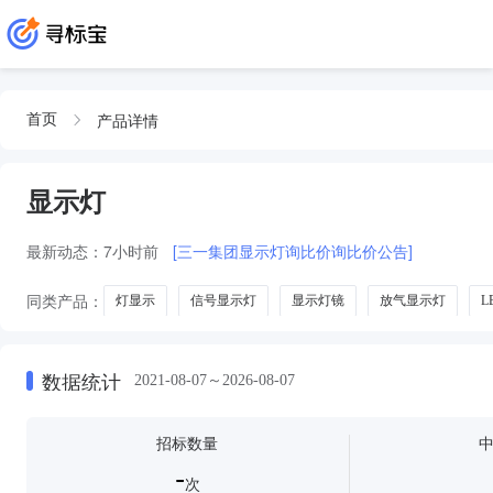
产品详情
首页
显示灯
最新动态：
7小时前
[三一集团显示灯询比价询比价公告]
同类产品：
灯显示
信号显示灯
显示灯镜
放气显示灯
L
数据统计
2021-08-07～2026-08-07
招标数量
-
次