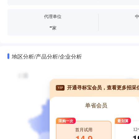
代理单位
-
家
地区分析/产品分析/企业分析
开通寻标宝会员，查看更多招采
VIP
单省会员
限购一次
最划算
1
首月试用
1
14.9