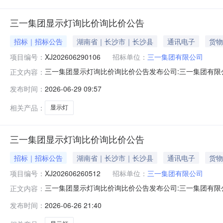
三一集团显示灯询比价询比价公告
招标｜招标公告
湖南省｜长沙市｜长沙县
通讯电子
货物
项目编号：
XJ202606290106
招标单位：
三一集团有限公司
三一集团显示灯询比价询比价公告发布公司:三一集团有限公司联
正文内容：
标厅进行电子采购，现公开邀请合格投标人进行网上电子投标
发布时间：
2026-06-29 09:57
须对投标的物料技术要求全部进行确认后才能参加。2、
格在接
相关产品：
显示灯
三一集团显示灯询比价询比价公告
招标｜招标公告
湖南省｜长沙市｜长沙县
通讯电子
货物
项目编号：
XJ202606260512
招标单位：
三一集团有限公司
三一集团显示灯询比价询比价公告发布公司:三一集团有限公司联
正文内容：
标厅进行电子采购，现公开邀请合格投标人进行网上电子投标
发布时间：
2026-06-26 21:40
须对投标的物料技术要求全部进行确认后才能参加。2、
格在接