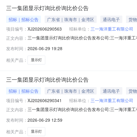
三一集团显示灯询比价询比价公告
招标｜招标公告
广东省｜珠海市｜金湾区
通讯电子
货物
项目编号：
XJ202606290563
招标单位：
三一海洋重工有限公司
三一集团显示灯询比价询比价公告发布公司:三一海洋重工有限公
正文内容：
线招标厅进行电子采购，现公开邀请合格投标人进行网上电子
发布时间：
2026-06-29 19:28
位必须对投标的物料技术要求全部进行确认后才能参加。
人资格
相关产品：
显示灯
三一集团显示灯询比价询比价公告
招标｜招标公告
广东省｜珠海市｜金湾区
通讯电子
货物
项目编号：
XJ202606290341
招标单位：
三一海洋重工有限公司
三一集团显示灯询比价询比价公告发布公司:三一海洋重工有限公
正文内容：
线招标厅进行电子采购，现公开邀请合格投标人进行网上电子
发布时间：
2026-06-29 12:59
位必须对投标的物料技术要求全部进行确认后才能参加。
人资格
相关产品：
显示灯