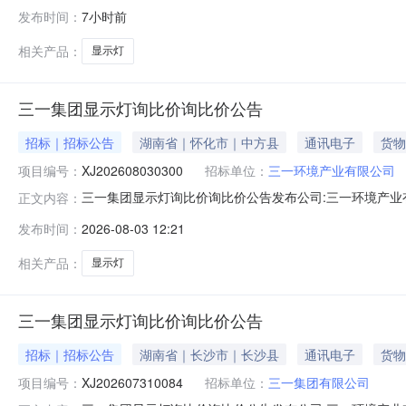
标厅进行电子采购，现公开邀请合格投标人进行网上电子投标
发布时间：
7小时前
须对投标的物料技术要求全部进行确认后才能参加。2、
格在接
相关产品：
显示灯
三一集团显示灯询比价询比价公告
招标｜招标公告
湖南省｜怀化市｜中方县
通讯电子
货物
项目编号：
XJ202608030300
招标单位：
三一环境产业有限公司
三一集团显示灯询比价询比价公告发布公司:三一环境产业有限公
正文内容：
线招标厅进行电子采购，现公开邀请合格投标人进行网上电子
发布时间：
2026-08-03 12:21
位必须对投标的物料技术要求全部进行确认后才能参加。
人资格
相关产品：
显示灯
三一集团显示灯询比价询比价公告
招标｜招标公告
湖南省｜长沙市｜长沙县
通讯电子
货物
项目编号：
XJ202607310084
招标单位：
三一集团有限公司