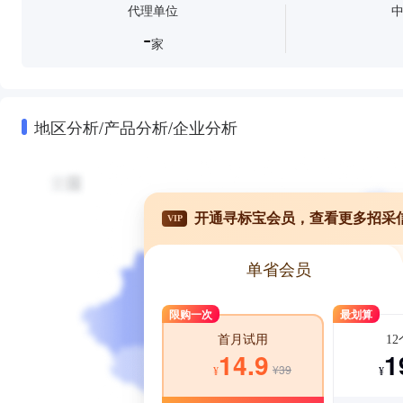
代理单位
-
家
地区分析/产品分析/企业分析
开通寻标宝会员，查看更多招采
VIP
单省会员
限购一次
最划算
1
首月试用
1
14.9
¥39
¥
¥