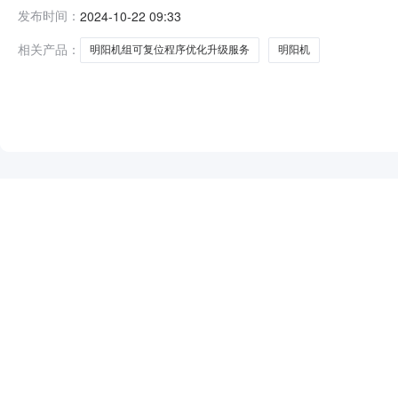
升级服务项目，采购人为：华能新能源股份有限公司陕西分
发布时间：
2024-10-22 09:33
下属42台明阳机组可复位程序优化升级工作，需完成42
号物料编码物料描
相关产品：
明阳机组可复位程序优化升级服务
明阳机
NEW
HOT
5折起
暂时没有搜索结果…