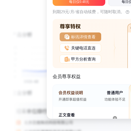
每日仅0.48元
每日仅
到期29元/月/省自动续费，可随时取消。
标讯详情查看
关键电话直连
甲方分析查询
会员尊享权益