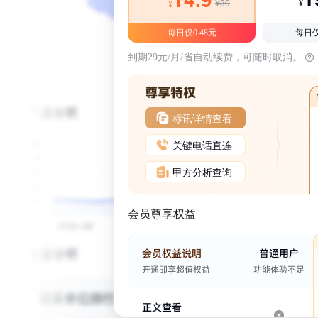
¥39
¥
¥
每日仅0.48元
每日仅
到期29元/月/省自动续费，可随时取消。
标讯详情查看
关键电话直连
甲方分析查询
会员尊享权益