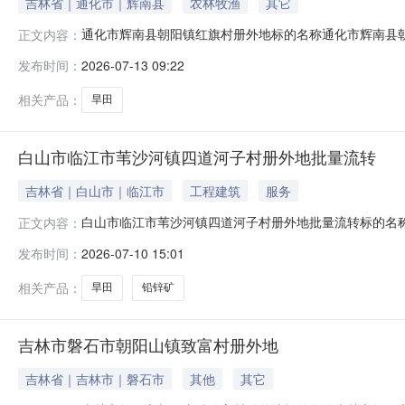
吉林省｜通化市｜辉南县
农林牧渔
其它
通化市辉南县朝阳镇红旗村册外地标的名称通化市辉南县朝阳
正文内容：
吉林省通化市辉南县朝阳镇红旗村2026年07月13日至20
发布时间：
2026-07-13 09:22
至南至北至1徐国友100.0红旗村胡西社鱼池大坝柳河桥道
相关产品：
旱田
白山市临江市苇沙河镇四道河子村册外地批量流转
吉林省｜白山市｜临江市
工程建筑
服务
白山市临江市苇沙河镇四道河子村册外地批量流转标的名称
正文内容：
日至2026年07月15日项目坐落位置吉林省白山市临江市苇沙河
发布时间：
2026-07-10 15:01
让方姓名地块名称地块面积地块类型东至西至南至北至1陈
相关产品：
旱田
铅锌矿
吉林市磐石市朝阳山镇致富村册外地
吉林省｜吉林市｜磐石市
其他
其它