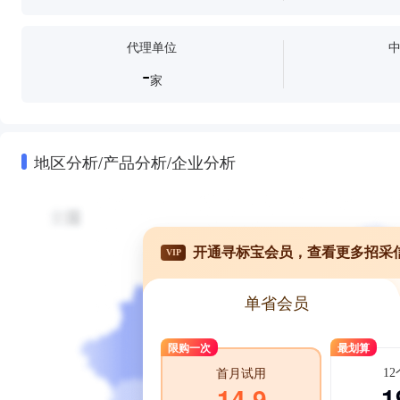
代理单位
-
家
地区分析/产品分析/企业分析
开通寻标宝会员，查看更多招采
VIP
单省会员
限购一次
最划算
1
首月试用
1
14.9