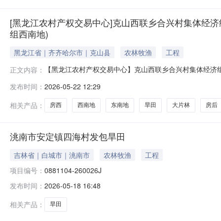
[黑龙江农村产权交易中心]克山西联乡合兴村集体经济组织
组西南地)
黑龙江省｜齐齐哈尔市｜克山县
农林牧渔
工程
【黑龙江农村产权交易中心】克山西联乡合兴村集体经济组
正文内容：
称克山西联乡合兴村集体经济组织58.2亩旱田一年期项目（8
发布时间：
2026-05-22 12:29
机构名称黑龙江农村产权交易中心公告标题克山西联乡合兴
南地
相关产品：
房西
西南地
东南地
旱田
大片林
房后
洮南市安定镇四海村发包旱田
吉林省｜白城市｜洮南市
农林牧渔
工程
项目编号：
0881104-260026J
发布时间：
2026-05-18 16:48
相关产品：
旱田