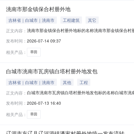
洮南市那金镇保合村册外地
吉林省｜白城市｜洮南市
工程建筑
其它
洮南市那金镇保合村册外地标的名称洮南市那金镇保合村册外
正文内容：
洮南市那金镇保合村2026年07月14日至2026年07月1
发布时间：
2026-07-14 09:37
任家宝86874.0保合村稻田地351水田以实际地块为准
相关产品：
旱田
白城市洮南市瓦房镇白塔村册外地发包
吉林省｜白城市｜洮南市
其他
工程
白城市洮南市瓦房镇白塔村册外地发包标的名称白城市洮南市
正文内容：
位置吉林省白城市洮南市瓦房镇白塔村2026年07月13日至
发布时间：
2026-07-13 16:40
至西至南至北至1宝明600.0白塔村二社李丈*地东15旱
相关产品：
旱田
辽源市东辽县辽河源镇潘家村册外地统一发布流转