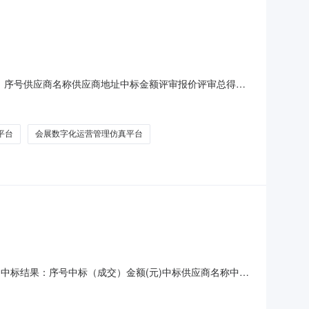
结果：序号供应商名称供应商地址中标金额评审报价评审总得分1
0（元）2287800（元）98.6四、主要标的信息货物类主
弈沙盘晨鸟10套40250V1.02塔里木大
平台
会展数字化运营管理仿真平台
.中标结果：序号中标（成交）金额(元)中标供应商名称中标
废标理由其他事项////四、主要标的信息服务类主要标的信
项目详见采购文件详见采购文件合同签订后四个月内详见采