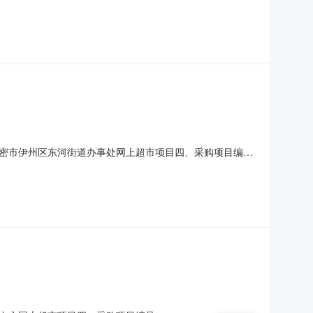
名称规格型号单位数量单价(元)总价(元)1恩焙优品恩焙优品·法式烘
NBAKESUPE
密市伊州区东河街道办事处网上超市项目四、采购项目编
数量单价(元)总价(元)1恩焙优品恩焙优品·法式烘焙
AKESUPERIORBAKE