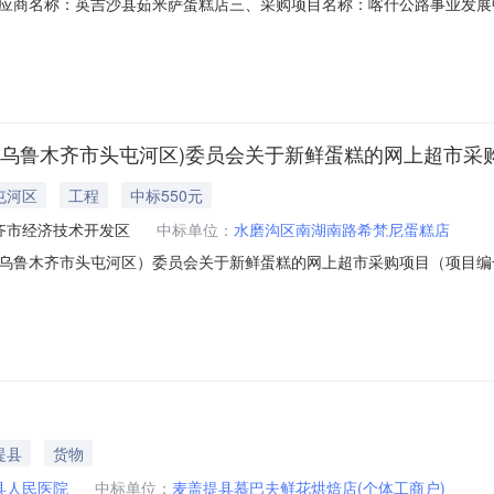
应商名称：英吉沙县茹米萨蛋糕店三、采购项目名称：喀什公路事业发展
11N458046000202617401六、合同内容：序号标项名称规格型号单位数
：七、其它事项：无八、联系方式1、采购人名称：喀什公路事业发展中心联系人
(乌鲁木齐市头屯河区)委员会关于新鲜蛋糕的网上超市采
屯河区
工程
中标550元
齐市经济技术开发区
中标单位：
水磨沟区南湖南路希梵尼蛋糕店
木齐市头屯河区）委员会关于新鲜蛋糕的网上超市采购项目（项目编号:2581
义青年团乌鲁木齐经济技术开发区（乌鲁木齐市头屯河区）委员会关于新
:邓陈子涵项目联系电话:3782132采购计划文号:采购计划金额（元）:项目所
提县
货物
县人民医院
中标单位：
麦盖提县慕巴夫鲜花烘焙店(个体工商户)