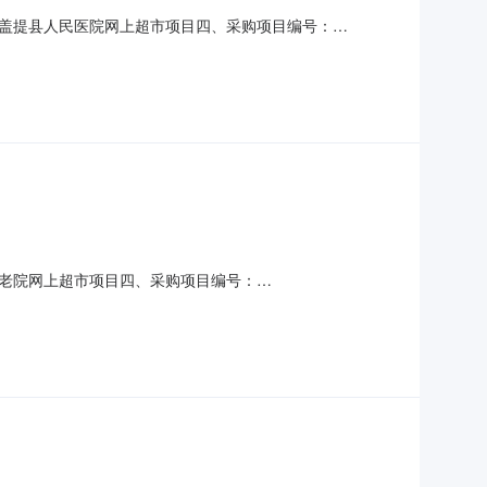
盖提县人民医院网上超市项目四、采购项目编号：
单价(元)总价(元)1新鲜蛋糕新鲜12寸蛋糕A12寸蛋糕份
基本概况：七、其它事项：无八、联系方式1、
老院网上超市项目四、采购项目编号：
元)总价(元)110097082190496米类大米无品牌
3三只松鼠干货/土特产