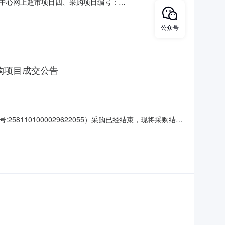
中心网上超市项目四、采购项目编号：
量单价(元)总价(元)1花牌蛋糕券新鲜蛋糕蛋糕花牌蛋糕券块
：阿卜杜喀迪尔·依克木联系电话：19999296070传真：地
公众号
购项目成交公告
101000029622055）采购已经结束，现将采购结果
鲜蛋糕的网上超市采购项目采购项目项目编
在行政区划编码:650106项目所在行政区划名称:新疆维吾尔自治区