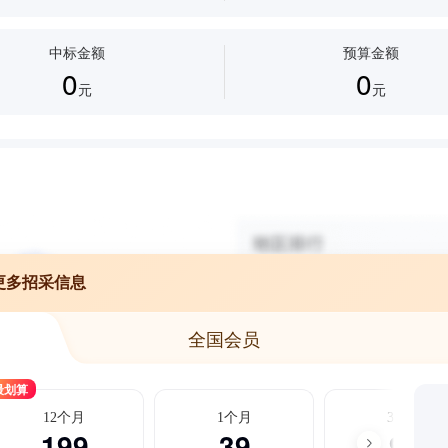
中标金额
预算金额
0
0
元
元
更多招采信息
全国会员
最划算
12个月
1个月
3个月
199
39
99