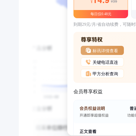
¥39
¥
每日仅0.48元
到期29元/月/省自动续费，可随
标讯详情查看
关键电话直连
甲方分析查询
会员尊享权益