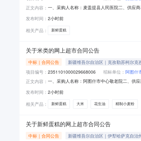
一、采购人名称：麦盖提县人民医院二、供应商
正文内容：
2681101000029646456五、合同编号：1
发布时间：
2小时前
17.002784726210寸新鲜蛋糕无品牌10寸
相关产品：
新鲜蛋糕
关于米类的网上超市合同公告
中标｜合同公告
新疆维吾尔自治区｜克孜勒苏柯尔克
项目编号：
2351101000029668006
招标单位：
阿图什
一、采购人名称：阿图什市中心敬老院二、供应
正文内容：
2351101000029668006五、合同编号：11
发布时间：
2小时前
10097082190496kg1.0016516521010
相关产品：
新鲜蛋糕
大米
花生油
精制小麦粉
关于新鲜蛋糕的网上超市合同公告
中标｜合同公告
新疆维吾尔自治区｜伊犁哈萨克自治