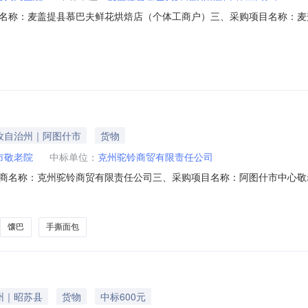
名称：麦盖提县慕巴夫鲜花烘焙店（个体工商户）三、采购项目名称：麦
1N458138802202612002六、合同内容：序号标项名称规格型号单位数量
份4.0021887238寸新鲜蛋糕无品牌8寸份3.00158474服务要求或标的
孜自治州｜阿图什市
货物
市敬老院
中标单位：
克州驼铃商贸有限责任公司
商名称：克州驼铃商贸有限责任公司三、采购项目名称：阿图什市中心敬
N9550514XF202612601六、合同内容：序号标项名称规格型号单位数量单价(
2443005886新鲜蛋糕杂粮坚果面包无品牌10102443005886件13.0017221
馕巴
手撕面包
州｜昭苏县
货物
中标600元