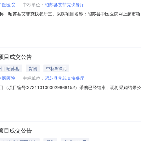
中医医院
中标单位：
昭苏县艾菲克快餐厅
昭苏县艾菲克快餐厅三、采购项目名称：昭苏县中医医院网上超市项目四、采购
合同内容：序号标项名称规格型号单位数量单价(元)总价(元)1新鲜蛋糕A蛋糕个2
兴辰联系电话：15609999793传真：地址：昭苏县健康街228号2
项目成交公告
州｜昭苏县
货物
中标600元
中医医院
中标单位：
昭苏县艾菲克快餐厅
项目编号:2731101000029668152）采购已经结束，现将采购
01000029668152项目联系人:董兴辰项目联系电话:/采购计划文号:
昭苏县报价起止时间:-二、采购单位信息采购单位名称:昭苏县中医医院采
项目成交公告