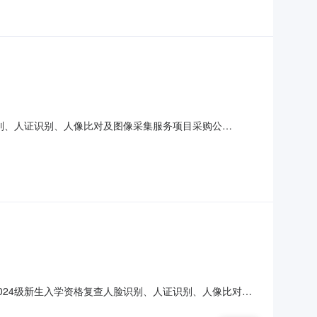
识别、人证识别、人像比对及图像采集服务项目采购公
简要描述根据《安徽省教育厅关于做好新生入学资格复查和学籍
与高考报名照片、居民身份证照片运用“人脸识别”“认证识
024级新生入学资格复查人脸识别、人证识别、人像比对及
人像比对及图像采集服务采购项目2.项目地点:安徽审计职业