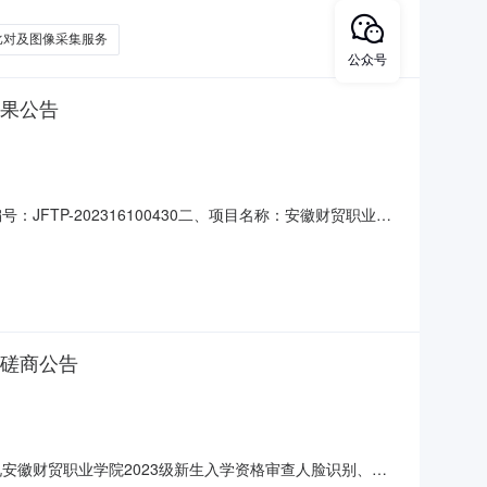
人像比对及图像采集服务,预算金额为10元/人(约46000
比对及图像采集服务
公众号
结果公告
TP-202316100430二、项目名称：安徽财贸职业学
传媒有限公司供应商地址：芜湖市镜湖区凤凰美食街6幢06
人像比对及图像采集服务项目服务范围：响应磋商文件服务要
性磋商公告
安徽财贸职业学院2023级新生入学资格审查人脸识别、人