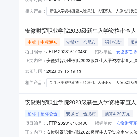
学院方兴校区(安徽省合肥市方兴大道509号)3.
元),以实
相关产品：
新生入学资格复查人脸识别、人证识别、人像比对及
安徽财贸职业学院2023级新生入学资格审查
中标｜中标通知
安徽省｜合肥市
弱电安防
服
项目编号：
JFTP-202316100430
招标单位：
安徽财贸
安徽财贸职业学院2023级新生入学资格审查人脸
正文内容：
院2023级新生入学资格审查人脸识别、人证
发布时间：
2023-09-15 19:13
成交金额：￥4元/人四、主要标的信息服务类
求：响应磋商文件
相关产品：
新生入学资格审查人脸识别、人证识别、人像比对及
安徽财贸职业学院2023级新生入学资格审查
招标｜招标公告
安徽省｜合肥市
预算4.20万元
项目编号：
JFTP-202316100430
招标单位：
安徽财贸
安徽财贸职业学院2023级新生入学资格审查人
正文内容：