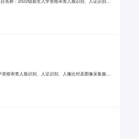
目名称：2022级新生入学资格审查人脸识别、人证识别、
磋商日期：2022年10月26日二、成交供应商及金额成交供应
人民币伍元捌角伍分整(￥5.85元）三、联系方式采购人：
入学资格审查人脸识别、人证识别、人像比对及图像采集服务
2年10月25日14时00分（北京时间）前提交响应文件。一、
采集服务项目（二次）采购方式：磋商预算金额：报价不得高于6