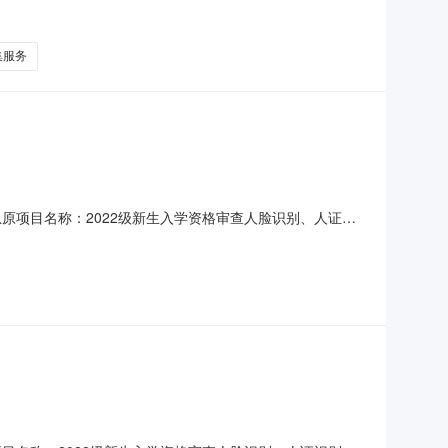
购文件，并于2023年9月15日14点00分（北京时间）
学资格审查人脸识别、人证识别、人像比对及图像采集服务项目采
集服务
原项目名称：2022级新生入学资格审查人脸识别、人证识
2022级新生入学资格审查人脸识别、人证识别、人像比对及图像
）修改为成交金额：人民币伍元捌角伍分整（￥5.85元/