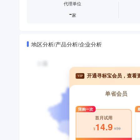
代理单位
-
家
地区分析/产品分析/企业分析
开通寻标宝会员，查看
VIP
单省会员
限购一次
首月试用
14.9
¥39
¥