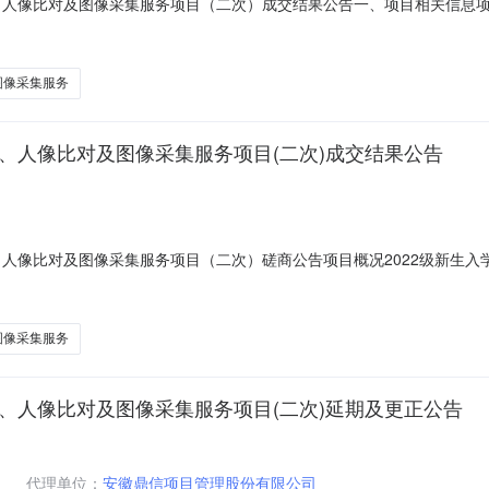
、人像比对及图像采集服务项目（二次）成交结果公告一、项目相关信息项
202209982采购方式：磋商磋商公告发布日期：2022年10月12日
系地址：合肥市政务区习友路789号信达水岸茗都13幢406室成交金额：
图像采集服务
别、人像比对及图像采集服务项目(二次)成交结果公告
、人像比对及图像采集服务项目（二次）磋商公告项目概况2022级新生
电子招标采购交易系统(www.52ngs.com)获取磋商文件，并于202
项目名称：2022级新生入学资格审查人脸识别、人证识别、人像比对及图像
图像采集服务
别、人像比对及图像采集服务项目(二次)延期及更正公告
代理单位：
安徽鼎信项目管理股份有限公司