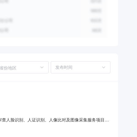
省份地区
格审查人脸识别、人证识别、人像比对及图像采集服务项目项
息科技有限责任公司成交折扣：3.20元/人，按实际参加拍摄
有资产管理处联系。联系方式：0551-63865858最