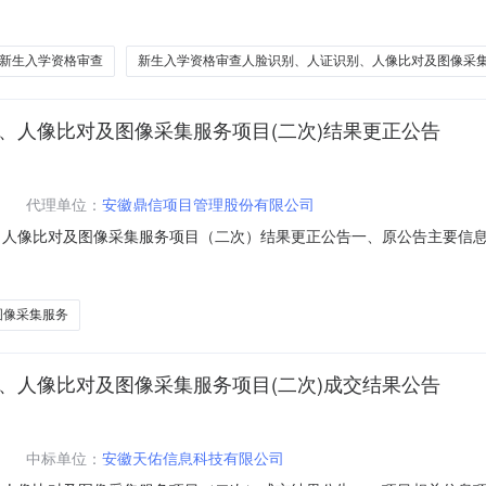
商应在安徽中技工程咨询有限公司（安徽省合肥市合作化南路27号）获取采
TP-202316100430项目名称：安徽财贸职业学院2023级新生入
新生入学资格审查
新生入学资格审查人脸识别、人证识别、人像比对及图像采
别、人像比对及图像采集服务项目(二次)结果更正公告
代理单位：
安徽鼎信项目管理股份有限公司
、人像比对及图像采集服务项目（二次）结果更正公告一、原公告主要信息
号：ZB202209982原公告日期：2022年10月26日二、公告内容
9982）更正公告内容如下：成交金额：人民币伍元捌角伍分整（￥5.85元
图像采集服务
别、人像比对及图像采集服务项目(二次)成交结果公告
中标单位：
安徽天佑信息科技有限公司