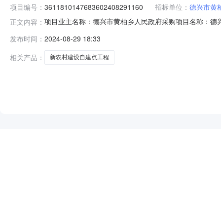
项目编号：
3611810147683602408291160
招标单位：
德兴市黄
项目业主名称：德兴市黄柏乡人民政府采购项目名称：德兴
正文内容：
3611810147683602408291160项目规模：
发布时间：
2024-08-29 18:33
工程造价报告书洽谈时间：3（个工作日）签订合同时间：
公司,江西俊楠项
相关产品：
新农村建设自建点工程
NEW
HOT
5折起