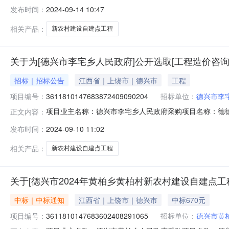
码：无采购项目编码：36118101476838724090902
发布时间：
2024-09-14 10:47
额说明：按投资额的千分之三计取洽谈时间：3（个工作日
相关产品：
新农村建设自建点工程
关于为[德兴市李宅乡人民政府]公开选取[工程造价咨询
招标｜招标公告
江西省｜上饶市｜德兴市
工程
项目编号：
3611810147683872409090204
招标单位：
德兴市李
项目业主名称：德兴市李宅乡人民政府采购项目名称：德德
正文内容：
码：无采购项目编码：36118101476838724090
发布时间：
2024-09-10 11:02
内容：(密川村杨家、中村村中村、李宅村7组)工程预算
选+
相关产品：
新农村建设自建点工程
关于[德兴市2024年黄柏乡黄柏村新农村建设自建点工
中标｜中标通知
江西省｜上饶市｜德兴市
中标670元
项目编号：
3611810147683602408291065
招标单位：
德兴市黄