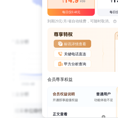
¥39
¥
¥
每日仅0.48元
每日仅
到期29元/月/省自动续费，可随时取消。
标讯详情查看
关键电话直连
甲方分析查询
会员尊享权益