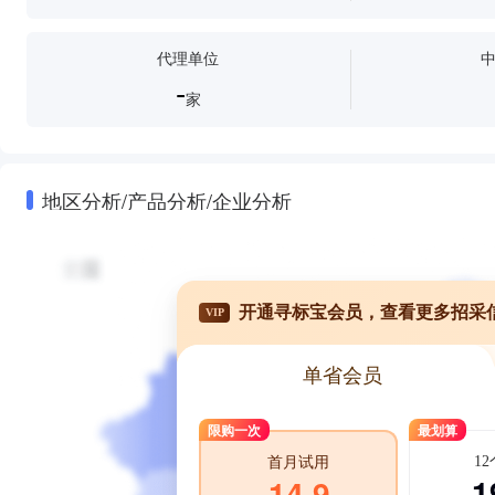
代理单位
-
家
地区分析/产品分析/企业分析
开通寻标宝会员，查看更多招采
VIP
单省会员
限购一次
最划算
1
首月试用
1
14.9