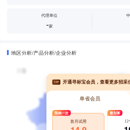
代理单位
-
家
地区分析/产品分析/企业分析
开通寻标宝会员，查看更多招采
VIP
单省会员
限购一次
最划算
1
首月试用
1
14.9