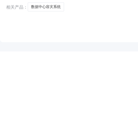
索思科技有限公司
相关产品：
数据中心容灾系统
NEW
HOT
5折起
暂时没有搜索结果…