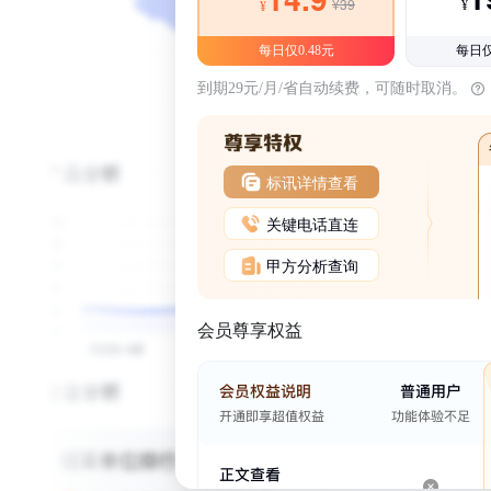
¥39
¥
¥
每日仅0.48元
每日仅
到期29元/月/省自动续费，可随时取消。
标讯详情查看
关键电话直连
甲方分析查询
会员尊享权益