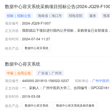
数据中心容灾系统采购项目招标公告(2024-JQ29-F100
招标｜招标公告
海南省｜海口市
弱电安防
服务
预算
项目编号：
2024-JQ29-F1007
我部就以下项目进行国内公开招标，采购资金已全部落实，欢
正文内容：
目概况：序号服务名称服务要求服务地点交付时间/服务期
发布时间：
2024-07-04 11:27
10天内，需将货物全部运抵甲方单位指定到货地点）。说
标。1.本项目是否接受联
相关产品：
数据中心容灾系统
数据中心容灾系统
中标｜合同公告
广东省｜广州市
项目编号：
440000-201810-156022-0237
招标单位：
广州中医药
一、采购人：广州中医药大学二、合同编号：GPCGD18
正文内容：
440000-201810-156022-0237采购项目
发布时间：
2019-03-08
话：010-66504948六、合同金额（元）：￥1,196,666
相关产品：
数据中心容灾系统
数据中心容灾系统及相关服务