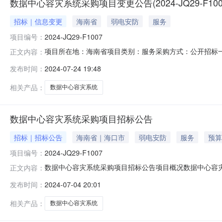
数据中心容灾系统采购项目变更公告(2024-JQ29-F100
招标｜信息变更
海南省
弱电安防
服务
项目编号：
2024-JQ29-F1007
项目所在地：海南省项目类别：服务采购方式：公开招标一、项
正文内容：
四、变更信息变更原因：收到供应商质疑，经需求提报部门
发布时间：
2024-07-24 19:48
名，其中项目实施经理具有PMP证书或同等项目管理师（
原“招标文件申领
相关产品：
数据中心容灾系统
数据中心容灾系统采购项目招标公告
招标｜招标公告
海南省｜海口市
弱电安防
服务
预算
项目编号：
2024-JQ29-F1007
数据中心容灾系统采购项目招标公告项目概况数据中心容灾系
正文内容：
交投标文件。一、项目基本情况项目编号：2024-JQ29-F
发布时间：
2024-07-04 20:01
民币）采购需求：.合同履行期限：.本项目(不接受)联合
相关产品：
数据中心容灾系统