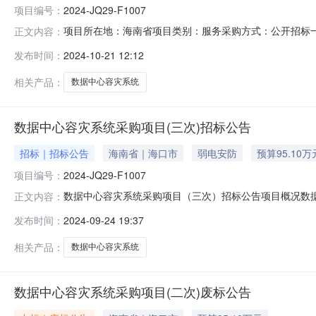
项目编号：
2024-JQ29-F1007
项目所在地：海南省项目类别：服务采购方式：公开招标一、
正文内容：
要求服务地点交付时间/服务期限备注1数据中心容灾系统
发布时间：
2024-10-21 12:12
全部运抵甲方单位指定到货地点）。说明：项目预算金额（
接受联合体投标：否；四
相关产品：
数据中心容灾系统
数据中心容灾系统采购项目(三次)招标公告
招标｜招标公告
海南省｜海口市
弱电安防
预算95.10万
项目编号：
2024-JQ29-F1007
数据中心容灾系统采购项目（三次）招标公告项目概况数据中
正文内容：
间）前递交投标文件。一、项目基本情况项目编号：2024-JQ
发布时间：
2024-09-24 19:37
万元（人民币）采购需求：.合同履行期限：.本项目(不接
相关产品：
数据中心容灾系统
数据中心容灾系统采购项目(二次)废标公告