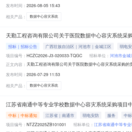
容灾系统采购首次公告日期：2026年07月29日二、
发布时间：
2026-08-05 15:43
条款有多处更正详见更正后的采购文件更正日期：2026年08
相关产品：
数据中心容灾系统
天勤工程咨询有限公司关于医院数据中心容灾系统采
招标｜招标公告
广西壮族自治区｜河池市｜金城江区
弱电安
项目编号：
HCZC2026-J3-020033-TQGC
招标单位：
河池市金城
天勤工程咨询有限公司关于医院数据中心容灾系统采购的
正文内容：
（https://www.gcy.zfcg.gxzf.gov.cn/）获
发布时间：
2026-07-29 11:53
名称：医院数据中心容灾系统采购采购方式：竞争性谈判预算总
相关产品：
数据中心容灾系统
江苏省南通中等专业学校数据中心容灾系统采购项目
中标｜中标通知
江苏省｜南通市
弱电安防
服务
中标
项目编号：
NTZZ2025ZB101001
招标单位：
江苏省南通中等专业