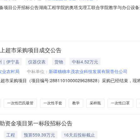
备项目公开招标公告湖南工程学院的奥塔戈理工联合学院教学与办公设备
潜在供应商应在本项目采用电子招投标的方式，投标人应在湘潭市公共资
文件到湘潭市公共资源交易电子化平台获取采购文件，并于2026年08月
网上超市采购项目成交公告
州｜伊宁县
仪器仪表
货物
中标4.52万元
农业农村局
中标单位：
新疆穗穗丰茂农业科技发展有限责任公司
市采购项目（项目编号:2881101000029628828）采购已经结束
目项目编号:2881101000029628828项目联系人:吾丽太.伙架克项
所在行政区划名称:新疆维吾尔自治区伊犁哈萨克自治州伊宁县报价起止时间:
一次性巴氏吸管
一次性手套
教学
采样瓶
一次性口罩
补助资金项目第一标段招标公告
工程
预算559.39万元
16天后投标截止