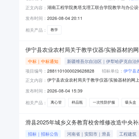
湖南工程学院奥塔戈理工联合学院教学与办公设
正文内容：
奥塔戈理工联合学院教学与办公设备采购项目的
发布时间：
2026-08-04 20:11
交截止时间前制作并上传数据电文形式的电子投标
目基本信息1、采购项目编号：CGXM
相关产品：
教学
伊宁县农业农村局关于教学仪器/实验器材的
中标｜中标通知
新疆维吾尔自治区｜伊犁哈萨克自治
项目编号：
2881101000029628828
招标单位：
伊宁县
伊宁县农业农村局关于教学仪器/实验器材的网上超
正文内容：
村局关于教学仪器/实验器材的网上超市采购项目采购项
发布时间：
2026-08-04 15:39
（元）:项目所在行政区划编码:654021项目
相关产品：
离心管
样品瓶
一次性防护服
吸头盒
滑县2025年城乡义务教育校舍维修改造中央
招标｜招标公告
河南省｜安阳市｜滑县
工程建筑