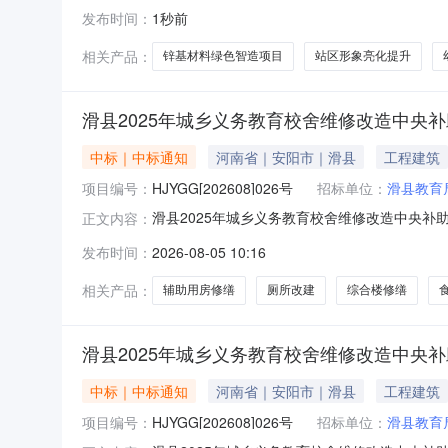
日在郑州市公共资源交易中心新密分中心进行开
发布时间：
1秒前
（排名不分先后）序号中标候选人名称投标报价（元
德园林建筑
相关产品：
锌基材料绿色智造项目
站区形象亮化提升
滑县2025年城乡义务教育校舍维修改造中央
中标｜中标通知
河南省｜安阳市｜滑县
工程建筑
项目编号：
HJYGG[202608]026号
招标单位：
滑县教育
滑县2025年城乡义务教育校舍维修改造中央补助资
正文内容：
助资金项目（项目名称）已由滑发改[2025]
发布时间：
2026-08-05 10:16
条件，现对该项目的施工进行公开招标。2.项目概况
相关产品：
辅助用房修缮
厕所改建
综合楼修缮
滑县2025年城乡义务教育校舍维修改造中央
中标｜中标通知
河南省｜安阳市｜滑县
工程建筑
项目编号：
HJYGG[202608]026号
招标单位：
滑县教育