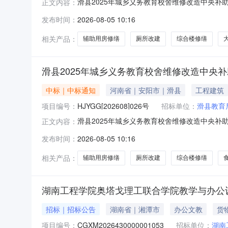
滑县2025年城乡义务教育校舍维修改造中央补助资
正文内容：
助资金项目（项目名称）已由滑发改[2025]
发布时间：
2026-08-05 10:16
条件，现对该项目的施工进行公开招标。2.项目概况
相关产品：
辅助用房修缮
厕所改建
综合楼修缮
滑县2025年城乡义务教育校舍维修改造中央
中标｜中标通知
河南省｜安阳市｜滑县
工程建筑
项目编号：
HJYGG[202608]026号
招标单位：
滑县教育
滑县2025年城乡义务教育校舍维修改造中央补助资
正文内容：
助资金项目（项目名称）已由滑发改[2025]
发布时间：
2026-08-05 10:16
条件，现对该项目的施工进行公开招标。2.项目概况
相关产品：
辅助用房修缮
厕所改建
综合楼修缮
湖南工程学院奥塔戈理工联合学院教学与办公
招标｜招标公告
湖南省｜湘潭市
办公文教
货
项目编号：
CGXM2026430000001053
招标单位：
湖南