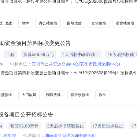
金项目第一标段变更公告项目编号：HJYGG[202608]026号1.招
282号文批准建设，招标人为滑县教育局、滑县投资集团有限公司，建设资金
与招标范围2.1项目名称：滑县2025年城乡义务教育校舍维修改造中央补助
大门改建
教学
办公楼修缮
围墙改建
食堂修缮
宿舍楼修缮
补助资金项目第四标段变更公告
工程
预算568.06万元
4天后标书获取截止
16天后投标截
局
中标单位：
安阳市公共资源交易中心(安阳市政府采购中心)
金项目第四标段变更公告项目编号：HJYGG[202608]026号1.招
282号文批准建设，招标人为滑县教育局、滑县投资集团有限公司，建设资金
与招标范围2.1项目名称：滑县2025年城乡义务教育校舍维修改造中央补助
食堂修缮
大门改建
围墙改建
宿舍楼修缮
教学
设备项目公开招标公告
物
预算96.80万元
3天后标书获取截止
17天后投标截止
1
工程学院
代理单位：
湖南建业管理咨询有限公司