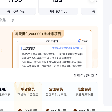
¥
¥
¥
每日仅0.55元
每日仅1.26元
每日仅1.08元
时取消。
查看全部权益