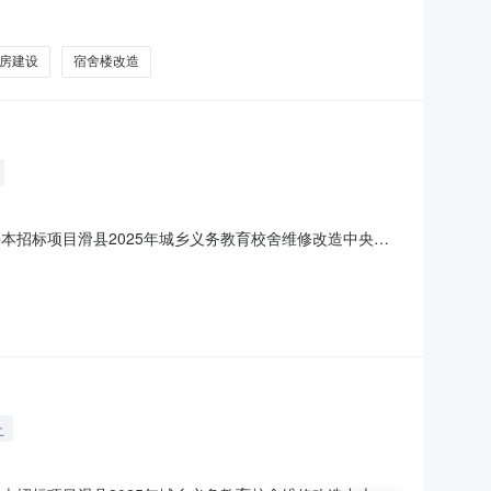
况公示如下：一、中标候选人1.1中标候选人基本情况
664.89平巧芳合格自合同签订之日起90日历天2河南鑫政
房建设
宿舍楼改造
标条件本招标项目滑县2025年城乡义务教育校舍维修改造中央补
来自中央补助资金，项目出资比例为100%。项目已具备招标
资金项目。2.2项目投资金额：23174424.9
止