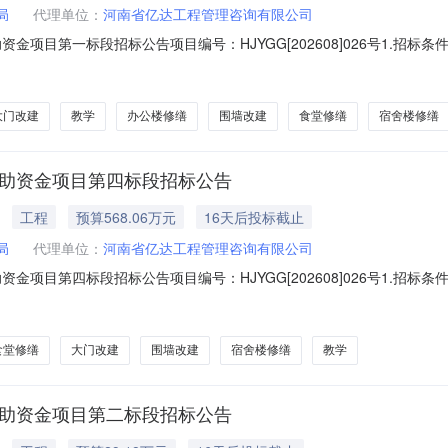
局
代理单位：
河南省亿达工程管理咨询有限公司
金项目第一标段招标公告项目编号：HJYGG[202608]026号1.招
282号文批准建设，招标人为滑县教育局、滑县投资集团有限公司，建设资金
与招标范围2.1项目名称：滑县2025年城乡义务教育校舍维修改造中央补助
大门改建
教学
办公楼修缮
围墙改建
食堂修缮
宿舍楼修缮
补助资金项目第四标段招标公告
工程
预算568.06万元
16天后投标截止
局
代理单位：
河南省亿达工程管理咨询有限公司
金项目第四标段招标公告项目编号：HJYGG[202608]026号1.招
282号文批准建设，招标人为滑县教育局、滑县投资集团有限公司，建设资金
与招标范围2.1项目名称：滑县2025年城乡义务教育校舍维修改造中央补助
食堂修缮
大门改建
围墙改建
宿舍楼修缮
教学
补助资金项目第二标段招标公告