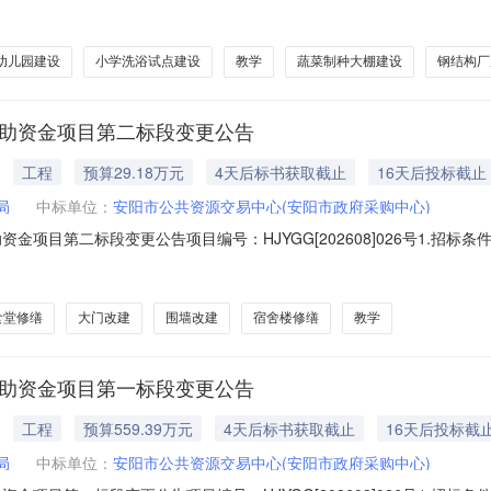
标（评标），经评标委员会评审，现将该项目的中标候选人（评标结果）情
）项目负责人质量工期（交货期/天）1江苏农森温室工程有限公司1922
幼儿园建设
小学洗浴试点建设
教学
蔬菜制种大棚建设
钢结构厂
补助资金项目第二标段变更公告
工程
预算29.18万元
4天后标书获取截止
16天后投标截止
局
中标单位：
安阳市公共资源交易中心(安阳市政府采购中心)
金项目第二标段变更公告项目编号：HJYGG[202608]026号1.招
282号文批准建设，招标人为滑县教育局、滑县投资集团有限公司，建设资金
与招标范围2.1项目名称：滑县2025年城乡义务教育校舍维修改造中央补助
食堂修缮
大门改建
围墙改建
宿舍楼修缮
教学
补助资金项目第一标段变更公告
工程
预算559.39万元
4天后标书获取截止
16天后投标截
局
中标单位：
安阳市公共资源交易中心(安阳市政府采购中心)