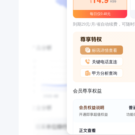
¥39
¥
每日仅0.48元
到期29元/月/省自动续费，可随
标讯详情查看
关键电话直连
甲方分析查询
会员尊享权益