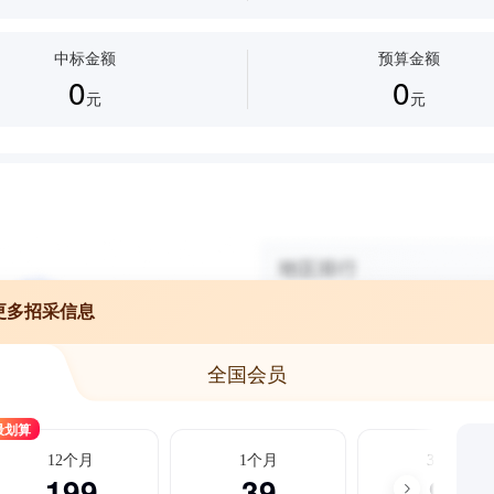
中标金额
预算金额
0
0
元
元
更多招采信息
全国会员
最划算
12个月
1个月
3个月
199
39
99