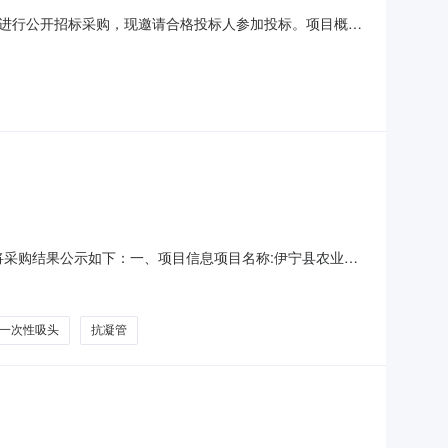
进行公开招标采购，现邀请合格投标人参加投标。项目概况
源交易网自行下载和安装投标文件制作工具，在投标文件递
25日09点00分（北京时间）前提交响应文件。一、采购项
，现将采购结果公示如下：一、项目信息项目名称:伊宁县农业农
目联系电话:18099998829采购计划文号:采购计划金额
-二、采购单位信息采购单位名称:伊宁县
一次性吸头
抗凝管